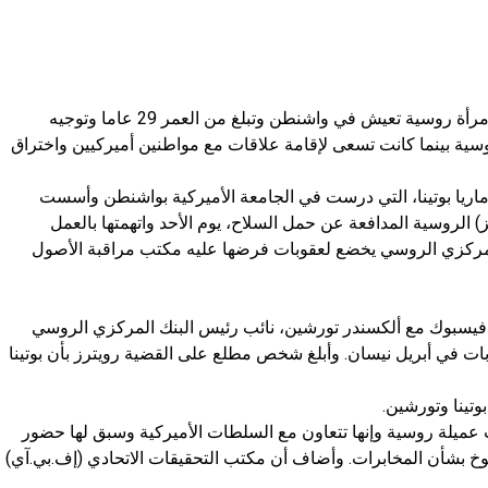
ذكرت وزارة العدل الأميركية أنه جرى اعتقال امرأة روسية تعيش في واشنطن وتبلغ من العمر 29 عاما وتوجيه
روسية بينما كانت تسعى لإقامة علاقات مع مواطنين أميركيين واختراق
اريا بوتينا، التي درست في الجامعة الأميركية بواشنطن وأسست
 الروسية المدافعة عن حمل السلاح، يوم الأحد واتهمتها بالعمل
مركزي الروسي يخضع لعقوبات فرضها عليه مكتب مراقبة الأصول
يسبوك مع ألكسندر تورشين، نائب رئيس البنك المركزي الروسي
ات في أبريل نيسان. وأبلغ شخص مطلع على القضية رويترز بأن بوتينا
تينا وتورشين.
عميلة روسية وإنها تتعاون مع السلطات الأميركية وسبق لها حضور
خ بشأن المخابرات. وأضاف أن مكتب التحقيقات الاتحادي (إف.بي.آي)