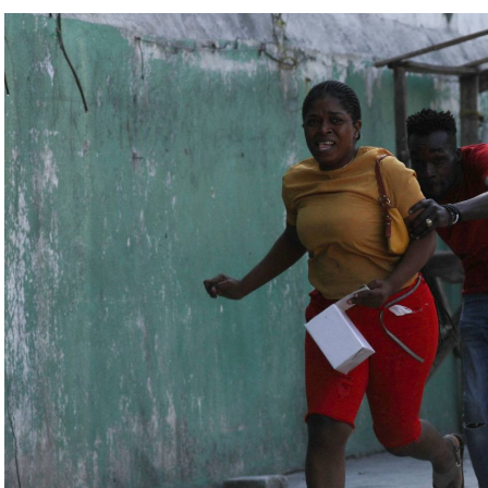
ة» مع التدريبات الروسية، لافتاً إلى أنّ مناورة
ر» الصاروخية وطائرات «سو 25».
لبيلاروسية الجنرال فيكتور غوليفيتش إلى أنّه «في
 ووسائل الطيران في مطار احتياطي»، لافتاً إلى أنّه
ئل المتعلّقة بالاستعدادات لاستخدام الأسلحة النووية
اء التابعين لجهاز الأمن الفدرالي الروسي «كانوا
زيلينسكي ومسؤولين كبار آخرين، مثل رئيس جهاز
لى أوامر من موسكو. وأوقفت الأجهزة الأوكرانية
َين أوقفا «شخصان برتبة كولونيل» من جهاز الدولة
ن.
اف» جهاز الأمن الفدرالي الروسي ويُشتبه في أن
كدةً أنهما كانا يُريدان تجنيد عسكريين «مقرّبين من
تله». وكشفت أجهزة الأمن الأوكرانية أن أحد أعضاء