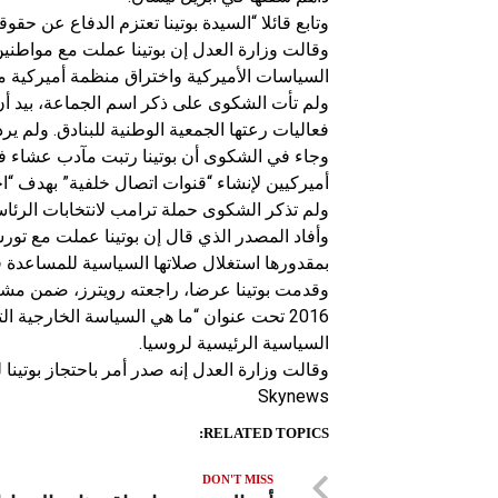
وتابع قائلا “السيدة بوتينا تعتزم الدفاع عن حقوق
وقالت وزارة العدل إن بوتينا عملت مع مواطني
السياسات الأميركية واختراق منظمة أميركية م
ولم تأت الشكوى على ذكر اسم الجماعة، بيد 
فعاليات رعتها الجمعية الوطنية للبنادق. ولم ي
وجاء في الشكوى أن بوتينا رتبت مآدب عشاء 
أميركيين لإنشاء “قنوات اتصال خلفية” بهدف “ا
ولم تذكر الشكوى حملة ترامب لانتخابات الرئاس
وأفاد المصدر الذي قال إن بوتينا عملت مع تور
بمقدورها استغلال صلاتها السياسية للمساعدة 
وقدمت بوتينا عرضا، راجعته رويترز، ضمن مشرو
2016 تحت عنوان “ما هي السياسة الخارجية 
السياسية الرئيسية لروسيا.
وقالت وزارة العدل إنه صدر أمر باحتجاز بوتينا ل
Skynews
RELATED TOPICS:
DON'T MISS