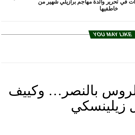
ات في
تحرير والدة مهاجم برازيلي شهير من
خاطفيها
YOU MAY LIKE
د الروس بالنصر… وكييف
ل زيلينسكي