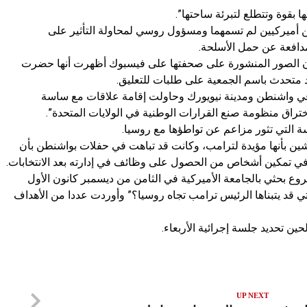
ها بقوة وتتطلع لتبرئة ساحتها”.
ن أميركيين لم تسمهما ومسؤول روسي لمحاولة التأثير على
دافعة عن حمل الأسلحة.
أن الصور المنشورة على صحفتها على فيسبوك أظهرت أنها حضرت
رد متحدث باسم الجمعية على طلبات للتعليق.
في واشنطن ومدينة نيويورك وحاولت إقامة علاقات مع ساسة
ختراق منظومة صنع القرارات الوطنية في الولايات المتحدة”.
ة التي تثور مزاعم عن تواطؤها مع روسيا.
شين بأنها مؤيدة لترامب، وكانت قد تباهت في حفلات بواشنطن بأن
في تمكين أشخاص من الحصول على وظائف في إدارته بعد الانتخابات.
ع بحثي بالجامعة الأميركية في الثامن من ديسمبر كانون الأول
التي قد يتبناها الرئيس ترامب تجاه روسيا؟” وأوردت عددا من الأهداف
حين تحديد جلسة إجرائية الأربعاء.
UP NEXT