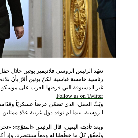
تعهّد الرئيس الروسي فلاديمير بوتين خلال حفل 
رئاسية خامسة قياسية. لكنّ بوتين أقرّ بأنّ بلا
غير المسبوقة التي فرضها الغرب على موسكو.
Follow us on Twitter
وبُثّ الحفل، الذي تضمّن عرضاً عسكريّاً وقدّاساً
الروسية، بينما لم توفد دول غربية عدّة ممثلين 
وبعد تأديته اليمين، قال الرئيس «المتوّج»: «نح
ونُحقّق كلّ ما خطّطنا له ومعاً سننتصر». وإذ أك