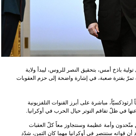
تولية باذخ أمس، بتحقيق النصر للروس، ليبدأ ولاية
ده تمرّ بفترة صعبة، في إشارة واضحة إلى حزم العقوبات
 أرثوذكسيّاً، مباشرة على أبرز القنوات التلفزيونية
عنها في ظلّ تفاقم التوتر حيال الحرب في أوكرانيا.
ن متّحدون وأمة عظيمة وسنتجاوز معاً كلّ العقبات
د أن قواته ستنتصر في أوكرانيا مهما كان الثمن، شدّد