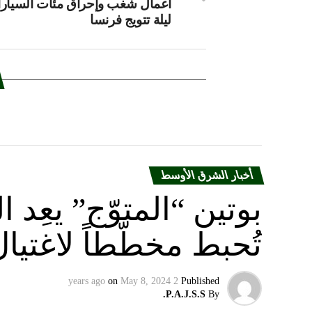
أعمال شغب وإحراق مئات السيار
ليلة تتويج فرنسا
أخبار الشرق الأوسط
بوتين “المتوّج” يعِ
تُحبط مخطّطاً لاغتيا
on
May 8, 2024
2 years ago
Published
P.A.J.S.S.
By