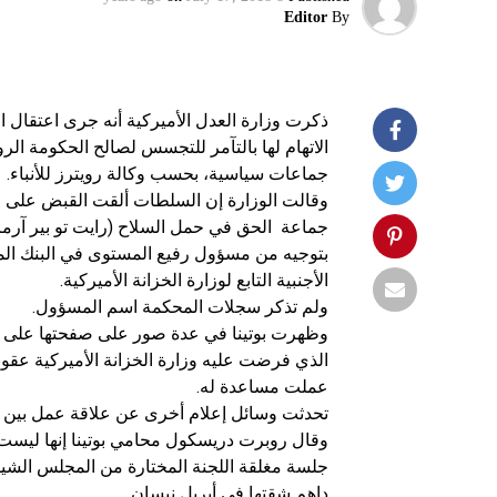
Editor
By
الاتهام لها بالتآمر للتجسس لصالح الحكومة ال
جماعات سياسية، بحسب وكالة رويترز للأنباء.
وقالت الوزارة إن السلطات ألقت القبض على م
جماعة الحق في حمل السلاح (رايت تو بير آرمز)
بتوجيه من مسؤول رفيع المستوى في البنك ال
الأجنبية التابع لوزارة الخزانة الأميركية.
ولم تذكر سجلات المحكمة اسم المسؤول.
وظهرت بوتينا في عدة صور على صفحتها على ف
الذي فرضت عليه وزارة الخزانة الأميركية عقوب
عملت مساعدة له.
تحدثت وسائل إعلام أخرى عن علاقة عمل بين بو
وقال روبرت دريسكول محامي بوتينا إنها ليست 
جلسة مغلقة اللجنة المختارة من المجلس الشيو
داهم شقتها في أبريل نيسان.