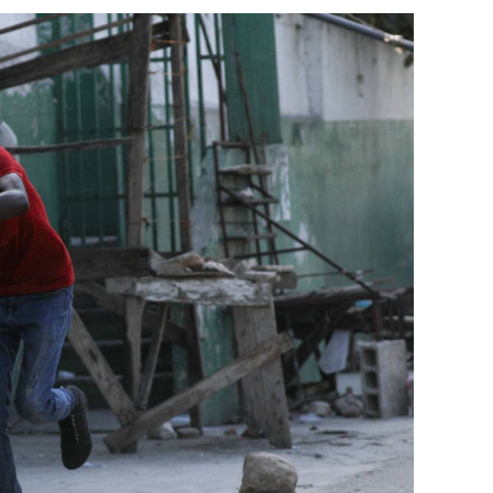
بإعلان موسكو عن مناورات نووية وستكون «متزامن
مينسك ستشمل على وجه الخصوص، أنظمة «إسكند
في السياق، أشار رئيس أركان القوات المسلّحة ا
إطار هذا الحدث، تمّت إعادة نشر جزء من القوات
«فور إنجاز عملية الانتشار هذه، سنستعرض المسا
غير الاستراتيجية».
وفي أوكرانيا، فكّكت أجهزة الأمن شبكة من العمل
يعدّون لاغتيال الرئيس الأوكراني» فولوديمير 
الاستخبارات العسكرية كيريلو بودانوف، بناءً ع
ضابطَي أمن، مشيرةً إلى أن المشتبه فيهما اللذ
الأوكراني الذي يتولّى أمن المسؤولين الحكوميي
وذكرت الأجهزة أن هذه الشبكة كانت «تحت إشر
المسؤولَين «نقلا معلومات سرّية» إلى روسيا، مؤ
جهاز أمن» زيلينسكي بهدف «احتجازه كرهينة وق