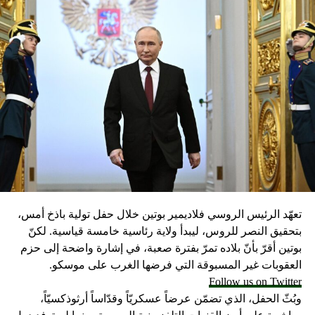
تعهّد الرئيس الروسي فلاديمير بوتين خلال حفل تولية باذخ أمس،
بتحقيق النصر للروس، ليبدأ ولاية رئاسية خامسة قياسية. لكنّ
بوتين أقرّ بأنّ بلاده تمرّ بفترة صعبة، في إشارة واضحة إلى حزم
العقوبات غير المسبوقة التي فرضها الغرب على موسكو.
Follow us on Twitter
وبُثّ الحفل، الذي تضمّن عرضاً عسكريّاً وقدّاساً أرثوذكسيّاً،