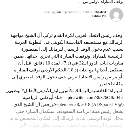
يوقف المباراة بأوامر من…
on
September 28, 2018
8 years ago
Published
Editor
By
أوقف رئيس الاتحاد العربي لكرة القدم تركي آل الشيخ مواجهة
الزمالك مع مستضيفه القادسية الكويتي في البطولة العربية
بسبب عدم دخول الوفد الرسمي للزمالك إلى المقصورة
الرئيسية للمباراة. وتوقفت المباراة التي تجري أحداثها، ضمن
مباريات إياب الدور الـ32 في (د.7)، لمدة 10 دقائق، قبل أن
تستكمل أحداثها مع بداية (د.18).الحكم الأردني يوقف المباراة
بأوامر من رئيس الاتحاد العربي حتى دخول الوفد المصري إلى
مكانه لحضور
المباراة#القادسية_الزمالك#كأس_زايد_للأندية_الأبطال#أبوظبي_الري
2 pic.twitter.com/3b326OfkuH— قناة أبوظبي الرياضية
(@ADSportsTV) September 28, 2018ورفض آل الشيخ الذي
يشغل رئيس هيئة الرياضة السعودية، استكمال المبارة حتى
يدخل الوفد الرسمي بنادي الزمالك إلى المكان المخصص له في
المقصورة الرئيسية من الاستاد، بحسب معلق قنوات “أبو