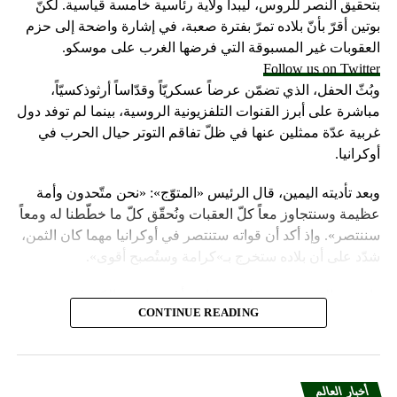
بتحقيق النصر للروس، ليبدأ ولاية رئاسية خامسة قياسية. لكنّ
بوتين أقرّ بأنّ بلاده تمرّ بفترة صعبة، في إشارة واضحة إلى حزم
العقوبات غير المسبوقة التي فرضها الغرب على موسكو.
Source: arabic rt
Follow us on Twitter
وبُثّ الحفل، الذي تضمّن عرضاً عسكريّاً وقدّاساً أرثوذكسيّاً،
مباشرة على أبرز القنوات التلفزيونية الروسية، بينما لم توفد دول
RELATED TOPICS:
#LEBANON_NEWS; #MIDDLE_EAST_NEWS
غربية عدّة ممثلين عنها في ظلّ تفاقم التوتر حيال الحرب في
أوكرانيا.
UP NEX
مريكية تقتل طفلتها البالغة من العمر 4 سنوات
وبعد تأديته اليمين، قال الرئيس «المتوّج»: «نحن متّحدون وأمة
DON'T MISS
عظيمة وسنتجاوز معاً كلّ العقبات ونُحقّق كلّ ما خطّطنا له ومعاً
أفغانستان قد تعفو عن عن مسلحي "داعش"
سننتصر». وإذ أكد أن قواته ستنتصر في أوكرانيا مهما كان الثمن،
شدّد على أن بلاده ستخرج بـ»كرامة وستُصبح أقوى».
واعتبر «القيصر» من قاعة «سانت أندروز» في الكرملين، حيث
CONTINUE READING
استُقبل بتصفيق حار من المسؤولين الروس وأبرز الشخصيات
العسكرية الذين ردّدوا النشيد الوطني، أن «خدمة روسيا شرف
هائل ومسؤولية ومهمّة مقدّسة».
أخبار العالم