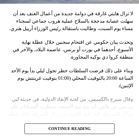
وجه الخصوص، أنظمة «إسكندر» الصاروخية وطائرات «سو 25».
لا تزال هايتي غارقة في دوامة جديدة من أعمال العنف بعد أن
في السياق، أشار رئيس أركان القوات المسلّحة البيلاروسية
سهلت عصابة مدججة بالسلاح عملية هروب جماعي لسجناء
الجنرال فيكتور غوليفيتش إلى أنّه «في إطار هذا الحدث، تمّت
مساء يوم السبت، وطالبت باستقالة رئيس الوزراء أرييل هنري.
إعادة نشر جزء من القوات ووسائل الطيران في مطار
وتحدث بيان حكومي عن اقتحام سجنين خلال عطلة نهاية
احتياطي»، لافتاً إلى أنّه «فور إنجاز عملية الانتشار هذه،
الأسبوع، أحدهما في بورت أو برنس، عاصمة البلاد، والآخر في
سنستعرض المسائل المتعلّقة بالاستعدادات لاستخدام الأسلحة
منطقة كروا دي بوكيه المجاورة.
النووية غير الاستراتيجية».
وبناء على ذلك فرضت السلطات حظر تجول ليلي بدأ يوم الأحد
وفي أوكرانيا، فكّكت أجهزة الأمن شبكة من العملاء التابعين
الساعة 20:00 بالتوقيت المحلي (01:00 بتوقيت غرينتش يوم
لجهاز الأمن الفدرالي الروسي «كانوا يعدّون لاغتيال الرئيس
الإثنين).
الأوكراني» فولوديمير زيلينسكي ومسؤولين كبار آخرين، مثل
رئيس جهاز الاستخبارات العسكرية كيريلو بودانوف، بناءً على
وقال سيرج دالكسيس، من لجنة الإنقاذ الدولية، في حديثه لبي
أوامر من موسكو. وأوقفت الأجهزة الأوكرانية ضابطَي أمن،
بي سي من هايتي، إنه منذ يوم الجمعة، سيطرت العصابات على
مشيرةً إلى أن المشتبه فيهما اللذَين أوقفا «شخصان برتبة
مراكز الشرطة، كما “قُتل العديد من رجال الشرطة خلال عطلة
كولونيل» من جهاز الدولة الأوكراني الذي يتولّى أمن المسؤولين
نهاية الأسبوع”.
الحكوميين.
CONTINUE READING
وأدى ذلك إلى تشتيت انتباه السلطات وتسهيل تنفيذ هجوم منسق
وذكرت الأجهزة أن هذه الشبكة كانت «تحت إشراف» جهاز الأمن