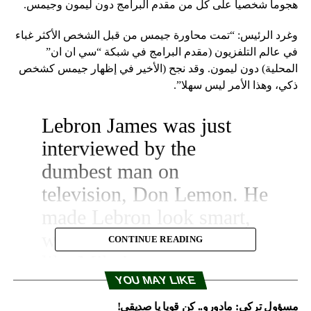
هجوما شخصيا على كل من مقدم البرامج دون ليمون وجيمس.
وغرد الرئيس: “تمت محاورة جيمس من قبل الشخص الأكثر غباء
في عالم التلفزيون (مقدم البرامج في شبكة “سي ان ان”
المحلية) دون ليمون. وقد نجح (الأخير في إظهار جيمس كشخص
ذكي، وهذا الأمر ليس سهلا”.
Lebron James was just
interviewed by the
dumbest man on
television, Don Lemon. He
made Lebron look smart,
which isn’t easy to do. I
CONTINUE READING
like Mike!
YOU MAY LIKE
— Donald J. Trump
مسؤول تركي: مادورو.. كن قويا يا صديقي!