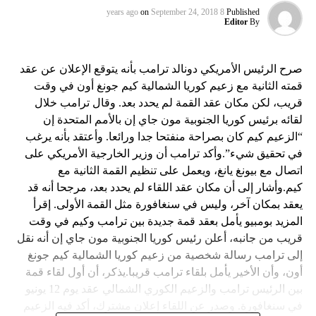
on
September 24, 2018
8 years ago
Published
Editor
By
صرح الرئيس الأمريكي دونالد ترامب بأنه يتوقع الإعلان عن عقد
قمته الثانية مع زعيم كوريا الشمالية كيم جونغ أون في وقت
قريب، لكن مكان عقد القمة لم يحدد بعد. وقال ترامب خلال
لقائه برئيس كوريا الجنوبية مون جاي إن بالأمم المتحدة إن
“الزعيم كيم كان بصراحة منفتحا جدا ورائعا. وأعتقد بأنه يرغب
في تحقيق شيء”.وأكد ترامب أن وزير الخارجية الأمريكي على
اتصال مع بيونغ يانغ، ويعمل على تنظيم القمة الثانية مع
كيم.وأشار إلى أن مكان عقد اللقاء لم يحدد بعد، مرجحا أنه قد
يعقد بمكان آخر، وليس في سنغافورة مثل القمة الأولى. إقرأ
المزيد بومبيو يأمل بعقد قمة جديدة بين ترامب وكيم في وقت
قريب من جانبه، أعلن رئيس كوريا الجنوبية مون جاي إن أنه نقل
إلى ترامب رسالة شخصية من زعيم كوريا الشمالية كيم جونغ
أون، وأن الأخير يأمل بلقاء ترامب قريبا.يذكر، أن أول لقاء قمة
بين الرئيس ترامب والزعيم الكوري الشمالي عقد يوم 12 يونيو
في سنغافورة. وصدر عن اللقاء إعلان مشترك، أكد فيه الزعيم