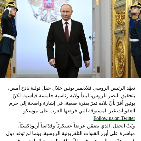
تعهّد الرئيس الروسي فلاديمير بوتين خلال حفل تولية باذخ أمس،
بتحقيق النصر للروس، ليبدأ ولاية رئاسية خامسة قياسية. لكنّ
بوتين أقرّ بأنّ بلاده تمرّ بفترة صعبة، في إشارة واضحة إلى حزم
العقوبات غير المسبوقة التي فرضها الغرب على موسكو.
Follow us on Twitter
وبُثّ الحفل، الذي تضمّن عرضاً عسكريّاً وقدّاساً أرثوذكسيّاً،
مباشرة على أبرز القنوات التلفزيونية الروسية، بينما لم توفد دول
غربية عدّة ممثلين عنها في ظلّ تفاقم التوتر حيال الحرب في