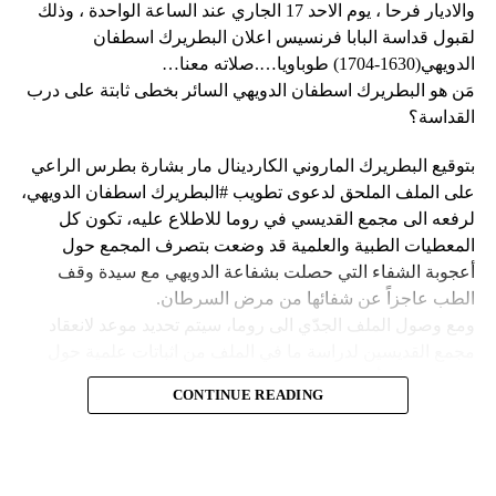
وحاولت مجموعة من أفراد العصابات المدججين بالسلاح، يوم
نداء الوطن
والاديار فرحا ، يوم الاحد 17 الجاري عند الساعة الواحدة ، وذلك
الإثنين، السيطرة على مطار توسان لوفرتور الدولي، الأكبر في
لقبول قداسة البابا فرنسيس اعلان البطريرك اسطفان
البلاد، وتبادلوا إطلاق النار مع الشرطة والجنود، مما أدى إلى
الدويهي(1630-1704) طوباويا….صلاته معنا…
إلغاء جميع الرحلات الداخلية والدولية.
مَن هو البطريرك اسطفان الدويهي السائر بخطى ثابتة على درب
القداسة؟
بتوقيع البطريرك الماروني الكاردينال مار بشارة بطرس الراعي
ووفقا لمكتب الهجرة التابع للأمم المتحدة، فر ما لا يقل عن 15
على الملف الملحق لدعوى تطويب #البطريرك اسطفان الدويهي،
ألف شخص من منازلهم منذ عطلة نهاية الأسبوع بسبب أعمال
لرفعه الى مجمع القديسي في روما للاطلاع عليه، تكون كل
العنف.
المعطيات الطبية والعلمية قد وضعت بتصرف المجمع حول
أعجوبة الشفاء التي حصلت بشفاعة الدويهي مع سيدة وقف
وقال رجل من هايتي يدعى نيكولا لوكالة رويترز للأنباء: “أجبرتنا
الطب عاجزاً عن شفائها من مرض السرطان.
العصابات المسلحة على ترك منازلنا. دمروا بيوتنا ونحن الآن في
ومع وصول الملف الجدّي الى روما، سيتم تحديد موعد لانعقاد
الشوارع”.
مجمع القديسين لدراسة ما في الملف من اثباتات علمية حول
الشفاء، على أن يتّخذ القرار بطوباوية البطريرك الدويهي من البابا
ومنذ أن غادر نيكولا منزله، يعيش الآن في مخيم، ويقول إنه يشعر
CONTINUE READING
فرنسيس في حال سارت كلّ الأمور بالاتجاه الصحيح.
كما لو كان مثل حيوان.
Follow us on Twitter
فمَن هو البطريرك اسطفان الدويهي السائر بخطى ثابتة وأكيدة
ولكن كيف انزلقت هايتي إلى هذا المستوى من العنف والفوضى؟
على درب القداسة؟