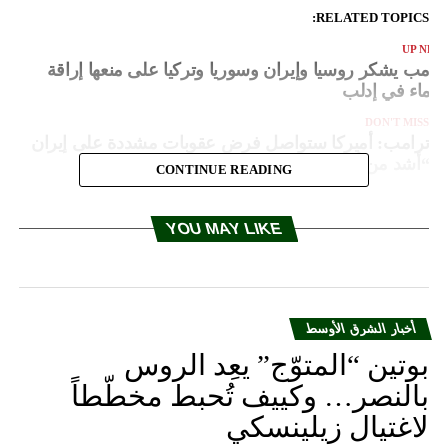
RELATED TOPICS:
UP NEX
رامب يشكر روسيا وإيران وسوريا وتركيا على منعها إراقة
لدماء في إدلب
DON'T MISS
ترامب: أميركا ستواصل فرض عقوبات مشددة على إيران
“أشد من أي وقت مضى”
CONTINUE READING
YOU MAY LIKE
أخبار الشرق الأوسط
بوتين “المتوّج” يعِد الروس
بالنصر… وكييف تُحبط مخطّطاً
لاغتيال زيلينسكي