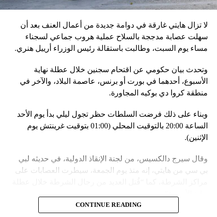
مع التدريبات الروسية، لافتاً إلى أنّ مناورة مينسك ستشمل على
وجه الخصوص، أنظمة «إسكندر» الصاروخية وطائرات «سو 25».
لا تزال هايتي غارقة في دوامة جديدة من أعمال العنف بعد أن
في السياق، أشار رئيس أركان القوات المسلّحة البيلاروسية
سهلت عصابة مدججة بالسلاح عملية هروب جماعي لسجناء
الجنرال فيكتور غوليفيتش إلى أنّه «في إطار هذا الحدث، تمّت
مساء يوم السبت، وطالبت باستقالة رئيس الوزراء أرييل هنري.
إعادة نشر جزء من القوات ووسائل الطيران في مطار
وتحدث بيان حكومي عن اقتحام سجنين خلال عطلة نهاية
احتياطي»، لافتاً إلى أنّه «فور إنجاز عملية الانتشار هذه،
الأسبوع، أحدهما في بورت أو برنس، عاصمة البلاد، والآخر في
سنستعرض المسائل المتعلّقة بالاستعدادات لاستخدام الأسلحة
منطقة كروا دي بوكيه المجاورة.
النووية غير الاستراتيجية».
وبناء على ذلك فرضت السلطات حظر تجول ليلي بدأ يوم الأحد
وفي أوكرانيا، فكّكت أجهزة الأمن شبكة من العملاء التابعين
الساعة 20:00 بالتوقيت المحلي (01:00 بتوقيت غرينتش يوم
لجهاز الأمن الفدرالي الروسي «كانوا يعدّون لاغتيال الرئيس
الإثنين).
الأوكراني» فولوديمير زيلينسكي ومسؤولين كبار آخرين، مثل
رئيس جهاز الاستخبارات العسكرية كيريلو بودانوف، بناءً على
وقال سيرج دالكسيس، من لجنة الإنقاذ الدولية، في حديثه لبي
أوامر من موسكو. وأوقفت الأجهزة الأوكرانية ضابطَي أمن،
بي سي من هايتي، إنه منذ يوم الجمعة، سيطرت العصابات على
مشيرةً إلى أن المشتبه فيهما اللذَين أوقفا «شخصان برتبة
مراكز الشرطة، كما “قُتل العديد من رجال الشرطة خلال عطلة
كولونيل» من جهاز الدولة الأوكراني الذي يتولّى أمن المسؤولين
نهاية الأسبوع”.
الحكوميين.
CONTINUE READING
وأدى ذلك إلى تشتيت انتباه السلطات وتسهيل تنفيذ هجوم منسق