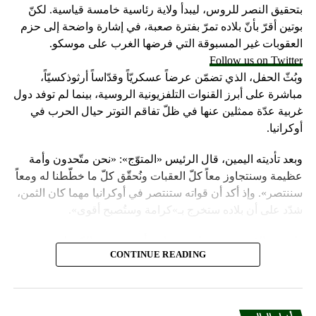
بتحقيق النصر للروس، ليبدأ ولاية رئاسية خامسة قياسية. لكنّ
بوتين أقرّ بأنّ بلاده تمرّ بفترة صعبة، في إشارة واضحة إلى حزم
العقوبات غير المسبوقة التي فرضها الغرب على موسكو.
Follow us on Twitter
وبُثّ الحفل، الذي تضمّن عرضاً عسكريّاً وقدّاساً أرثوذكسيّاً،
مباشرة على أبرز القنوات التلفزيونية الروسية، بينما لم توفد دول
غربية عدّة ممثلين عنها في ظلّ تفاقم التوتر حيال الحرب في
أوكرانيا.
وبعد تأديته اليمين، قال الرئيس «المتوّج»: «نحن متّحدون وأمة
عظيمة وسنتجاوز معاً كلّ العقبات ونُحقّق كلّ ما خطّطنا له ومعاً
سننتصر». وإذ أكد أن قواته ستنتصر في أوكرانيا مهما كان الثمن،
شدّد على أن بلاده ستخرج بـ»كرامة وستُصبح أقوى».
واعتبر «القيصر» من قاعة «سانت أندروز» في الكرملين، حيث
CONTINUE READING
استُقبل بتصفيق حار من المسؤولين الروس وأبرز الشخصيات
العسكرية الذين ردّدوا النشيد الوطني، أن «خدمة روسيا شرف
هائل ومسؤولية ومهمّة مقدّسة».