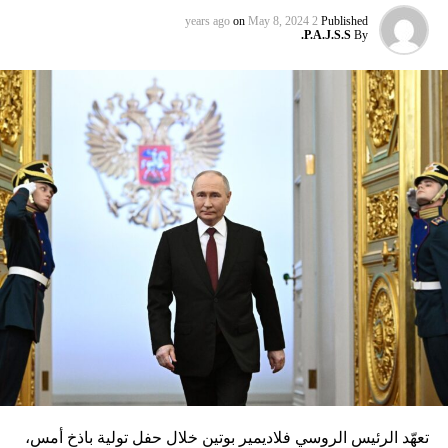
on
May 8, 2024
2 years ago
Published
P.A.J.S.S.
By
تعهّد الرئيس الروسي فلاديمير بوتين خلال حفل تولية باذخ أمس،