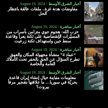
أخبار الشرق الأوسط
August 19, 2024
مفاوضات هدنة غزة.. ملفات عالقة بانتظار
الحل
أخبار مباشرة
August 19, 2024
حزب الله: هجوم جوي متزامن بأسراب من
المسيّرات الإنقضاضية على ثكنة يعرا وقاعدة
سنط جين واستهداف ثكنة زرعيت
أخبار مباشرة
August 19, 2024
“عماد 4” منشأة مجهولة المكان والعمق
تطرح السؤال عن الحق بالحفر تحت الأملاك
العامة والخاصة
أخبار الشرق الأوسط
August 19, 2024
معلومات متباينة حيال إنشاء إيران قاعدة
بحريّة في سوريا… ما علاقتها بتفجير مرفأ
بيروت؟