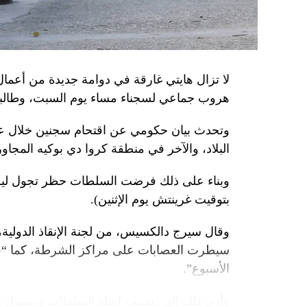
من جهة أخرى، انتقد الرئيس الصيني شي جينبين
إلى العاصمة بلغراد، حلف «الناتو»، على خلفية
1999، محذّراً من أن بكين «لن تسمح قط بتكرار حدث تاريخي مأسوي كهذا».
واصطحب الرئيس الفرنسي إيمانويل ماكرون شي إ
لا تزال هايتي غارقة في دوامة جديدة من أعما
من زيارة دولة من شأنها أن تسمح بحوار مباشر 
هروب جماعي لسجناء مساء يوم السبت، وطالبت 
ووصل الزعيمان برفقة زوجتيهما بُعيد الظهر 
وتحدث بيان حكومي عن اقتحام سجنين خلال عط
البلاد، والآخر في منطقة كروا دي بوكيه المجاور
متراً.
وقصد ماكرون مطعماً جبليّاً يقع على ارتفاع كبي
بتوقيت غرينتش يوم الإثنين).
ماكرون هناك هدايا لنظيره من بطانيات صوف من
أصفر من سباق فرنسا للدرّاجات.
وقال سيرج دالكسيس، من لجنة الإنقاذ الدولية،
سيطرت العصابات على مراكز الشرطة، كما “قُ
وقال ماكرون لشي: «أعلم أنك تُحبّ الرياضة…
الأسبوع”.
وفي المقابل، وعد شي بأن يقوم بدعاية للحم الخ
وأدى ذلك إلى تشتيت انتباه السلطات وتسهيل