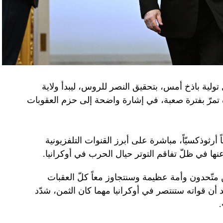
تولية باذخ أمس، بتحقيق النصر للروس، ليبدأ ولاية
ده تمرّ بفترة صعبة، في إشارة واضحة إلى حزم العقوبات
 أرثوذكسيّاً، مباشرة على أبرز القنوات التلفزيونية
عنها في ظلّ تفاقم التوتر حيال الحرب في أوكرانيا.
ن متّحدون وأمة عظيمة وسنتجاوز معاً كلّ العقبات
د أن قواته ستنتصر في أوكرانيا مهما كان الثمن، شدّد