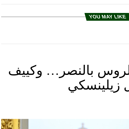
YOU MAY LIKE
د الروس بالنصر… وكييف
ل زيلينسكي