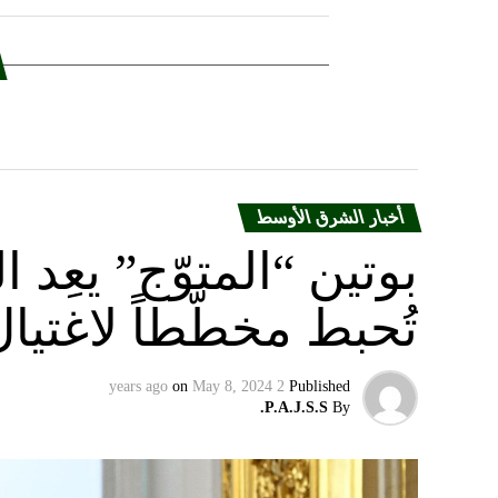
أخبار الشرق الأوسط
بوتين “المتوّج” يعِ
تُحبط مخطّطاً لاغتيا
on
May 8, 2024
2 years ago
Published
P.A.J.S.S.
By