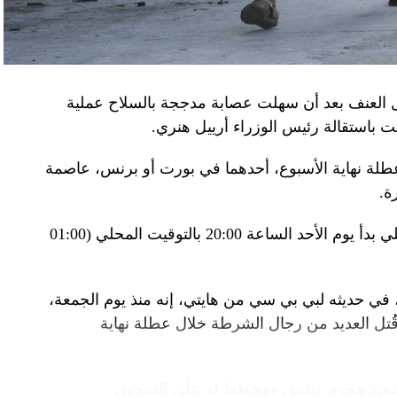
غ في تصريحات لصحيفة «بوليتيكا» الصربية قبل وصوله
 قصفه «الفاضح» للسفارة الصينية في يوغوسلافيا عام
لى منطقة البيرينيه الجبلية أمس، في اليوم الثاني
ل العنف بعد أن سهلت عصابة مدججة بالسلاح عملية
عن الحرب في أوكرانيا والخلافات التجارية.
باستقالة رئيس الوزراء أرييل هنري.
إلى جبل تورماليه، إحدى محطات الصعود في طواف
لة نهاية الأسبوع، أحدهما في بورت أو برنس، عاصمة
فرنسا للدرّاجات في أعالي البيرينيه في جنوب غرب البلاد، حيث ما زال الطقس شتويّاً على ارتفاع 2115
ة.
وبناء على ذلك فرضت السلطات حظر تجول ليلي بدأ يوم الأحد الساعة 20:00 بالتوقيت المحلي (01:00
ر، حيث تناول الرئيسان مع زوجتيهما الغداء. وقدّم
 جبال البيرينيه، وزجاجة أرمانياك، وقبعات، وسروال
 في حديثه لبي بي سي من هايتي، إنه منذ يوم الجمعة،
تل العديد من رجال الشرطة خلال عطلة نهاية
 سنكون سعداء بوجود درّاجين صينيين في السباق».
نزير المحلّي قبل أن يؤكد «أحب الجبن كثيراً».
 تنفيذ هجوم منسق ومخطط له على السجون.