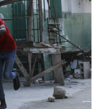
في السياق، أشار رئيس أركان القوات المسلّحة ا
إطار هذا الحدث، تمّت إعادة نشر جزء من القوات
«فور إنجاز عملية الانتشار هذه، سنستعرض المسا
غير الاستراتيجية».
وفي أوكرانيا، فكّكت أجهزة الأمن شبكة من العمل
يعدّون لاغتيال الرئيس الأوكراني» فولوديمير 
الاستخبارات العسكرية كيريلو بودانوف، بناءً ع
ضابطَي أمن، مشيرةً إلى أن المشتبه فيهما اللذ
الأوكراني الذي يتولّى أمن المسؤولين الحكوميي
وذكرت الأجهزة أن هذه الشبكة كانت «تحت إشر
المسؤولَين «نقلا معلومات سرّية» إلى روسيا، مؤ
جهاز أمن» زيلينسكي بهدف «احتجازه كرهينة وق
هذه الشبكة حصل على مسيّرات ومتفجّرات.