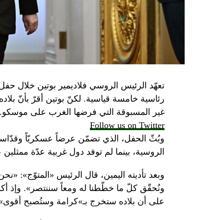
تعهّد الرئيس الروسي فلاديمير بوتين خلال حفل 
رئاسية خامسة قياسية. لكنّ بوتين أقرّ بأنّ بلا
غير المسبوقة التي فرضها الغرب على موسكو.
Follow us on Twitter
وبُثّ الحفل، الذي تضمّن عرضاً عسكريّاً وقدّاساً
الروسية، بينما لم توفد دول غربية عدّة ممثلين 
وبعد تأديته اليمين، قال الرئيس «المتوّج»: «نح
ونُحقّق كلّ ما خطّطنا له ومعاً سننتصر». وإذ أك
على أن بلاده ستخرج بـ»كرامة وستُصبح أقوى».