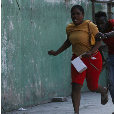
لبيلاروسية الجنرال فيكتور غوليفيتش إلى أنّه «في
 ووسائل الطيران في مطار احتياطي»، لافتاً إلى أنّه
ئل المتعلّقة بالاستعدادات لاستخدام الأسلحة النووية
اء التابعين لجهاز الأمن الفدرالي الروسي «كانوا
زيلينسكي ومسؤولين كبار آخرين، مثل رئيس جهاز
لى أوامر من موسكو. وأوقفت الأجهزة الأوكرانية
َين أوقفا «شخصان برتبة كولونيل» من جهاز الدولة
ن.
اف» جهاز الأمن الفدرالي الروسي ويُشتبه في أن
كدةً أنهما كانا يُريدان تجنيد عسكريين «مقرّبين من
تله». وكشفت أجهزة الأمن الأوكرانية أن أحد أعضاء