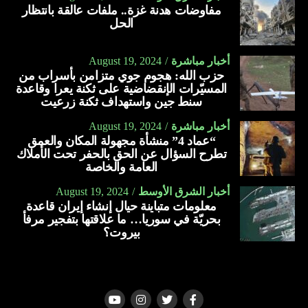
مفاوضات هدنة غزة.. ملفات عالقة بانتظار
الحل
أخبار مباشرة
August 19, 2024
حزب الله: هجوم جوي متزامن بأسراب من
المسيّرات الإنقضاضية على ثكنة يعرا وقاعدة
سنط جين واستهداف ثكنة زرعيت
أخبار مباشرة
August 19, 2024
“عماد 4” منشأة مجهولة المكان والعمق
تطرح السؤال عن الحق بالحفر تحت الأملاك
العامة والخاصة
أخبار الشرق الأوسط
August 19, 2024
معلومات متباينة حيال إنشاء إيران قاعدة
بحريّة في سوريا… ما علاقتها بتفجير مرفأ
بيروت؟