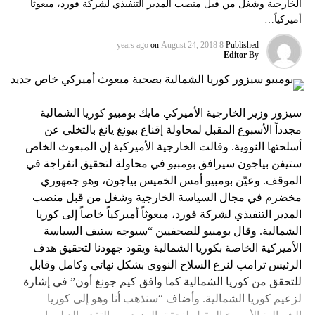
الخارجية وشغل من قبل منصب المدير التنفيذي لشركة فورد، مبعوثاً
أميركياً…
on
August 24, 2018
8 years ago
Published
Editor
By
سيزور وزير الخارجية الأميركي مايك بومبيو كوريا الشمالية
مجدداً الأسبوع المقبل لمحاولة إقناع بيونغ يانغ بالتخلي عن
أسلحتها النووية. وقالت الخارجية الأميركية إن المبعوث الخاص
ستيفن بياجون سيرافق بومبيو في محاولة لتحقيق انفراجة في
الموقف. وعيّن بومبيو أمس الخميس بياجون، وهو جمهوري
مخضرم في مجال السياسة الخارجية وشغل من قبل منصب
المدير التنفيذي لشركة فورد، مبعوثاً أميركياً خاصاً إلى كوريا
الشمالية. وقال بومبيو للصحفيين “سيوجه ستيف السياسة
الأميركية الخاصة بكوريا الشمالية ويقود جهودنا لتحقيق هدف
الرئيس ترامب لنزع السلاح النووي بشكل نهائي وكامل وقابل
للتحقق من كوريا الشمالية كما وافق كيم جونغ أون” في إشارة
لزعيم كوريا الشمالية. وأضاف “سنذهب أنا وهو إلى كوريا