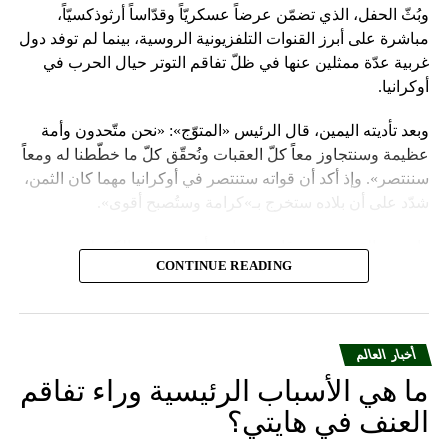
وبُثّ الحفل، الذي تضمّن عرضاً عسكريّاً وقدّاساً أرثوذكسيّاً،
مباشرة على أبرز القنوات التلفزيونية الروسية، بينما لم توفد دول
غربية عدّة ممثلين عنها في ظلّ تفاقم التوتر حيال الحرب في
أوكرانيا.
وبعد تأديته اليمين، قال الرئيس «المتوّج»: «نحن متّحدون وأمة
عظيمة وسنتجاوز معاً كلّ العقبات ونُحقّق كلّ ما خطّطنا له ومعاً
سننتصر». وإذ أكد أن قواته ستنتصر في أوكرانيا مهما كان الثمن،
شدّد على أن بلاده ستخرج بـ»كرامة وستُصبح أقوى».
واعتبر «القيصر» من قاعة «سانت أندروز» في الكرملين، حيث
CONTINUE READING
استُقبل بتصفيق حار من المسؤولين الروس وأبرز الشخصيات
العسكرية الذين ردّدوا النشيد الوطني، أن «خدمة روسيا شرف
هائل ومسؤولية ومهمّة مقدّسة».
أخبار العالم
وبعدما وقف بمفرده تحت المطر بينما شاهد عرضاً عسكريّاً،
ما هي الأسباب الرئيسية وراء تفاقم
باركه رئيس الكنيسة الأرثوذكسية الروسية البطريرك كيريل الذي
قال: «فليكن الله في عونك لمواصلة المهمّة التي سخّرك لها»،
العنف في هايتي؟
مشبّهاً بوتين بالحاكم في العصور الوسطى ألكسندر نيفسكي