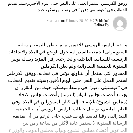
ووفق الكرملين استمر العمل على النص حتى اليوم الأخير.وسيتم تقديم
الخطاب في “غوستيني دفور” في وسط موسكو، حيث…
on
February 20, 2019
7 years ago
Published
Editor
By
يتوجه الرئيس الروسي فلاديمير بوتين، ظهر اليوم، برسالته
السنوية إلى الجمعية الفيدرالية حول الوضع في البلاد والاتجاهات
الرئيسية للسياسة الداخلية والخارجية. إقرأ المزيد رسالة بوتين
السنوية للجمعية الفيدرالية ولم يعلن الكرملين
المحاور التي يحتمل أن يتناولها بوتين في خطابه، ووفق الكرملين
استمر العمل على النص حتى اليوم الأخير.وسيتم تقديم الخطاب
في “غوستيني دفور” في وسط موسكو، حيث من المقرر أن
يجتمع أعضاء مجلس النواب(الدوما) وأعضاء مجلس الاتحاد
(مجلس الشيوخ) بالإضافة إلى كبار المسؤولين في البلاد. وفي
العام الماضي، تواصل خطاب الرئيس الروسي أمام الجمعية
الفيدرالية، وقتا قياسيا بلغ ساعتين، على الرغم من أن تقديمه
الرسالة السنوية لا يستمر عادة لأكثر من ساعة.ومن بين
المدعوين أعضاء مجلس الشيوخ ونواب مجلس الدوما، والوزراء