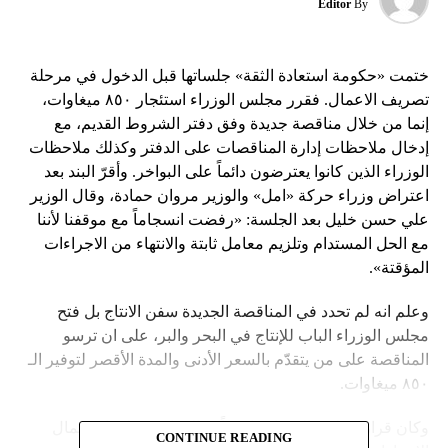
Editor
By
ختمت «حكومة استعادة الثقة» جلساتها قبل الدخول في مرحلة
تصريف الاعمال. فقرر مجلس الوزراء استئجار ٨٥٠ ميغاوات،
إنما من خلال مناقصة جديدة وفق دفتر الشروط القديم، مع
إدخال ملاحظات إدارة المناقصات على الدفتر وكذلك ملاحظات
الوزراء الذين كانوا يعترضون دائماً على البواخر. وأقرّ البند بعد
اعتراض وزراء حركة «امل» والوزير مروان حمادة، وقال الوزير
علي حسن خليل بعد الجلسة: «رفضت انسجاماً مع موقفنا لأننا
مع الحل المستدام وتلزيم معامل ثابتة والانتهاء من الاجراءات
المؤقتة».
وعلم انه لم تحدد في المناقصة الجديدة سفن الانتاج بل فتح
مجلس الوزراء الباب للإنتاج في البحر والبر، على ان ترسو
المناقصة على من يتقدّم بالسعر الأدنى والمدة الأقصر لتوفير الـ
٨٥٠ ميغاوات.
وكان قرار مجلس الوزراء واضحاً بـ«الموافقة على استكمال
CONTINUE READING