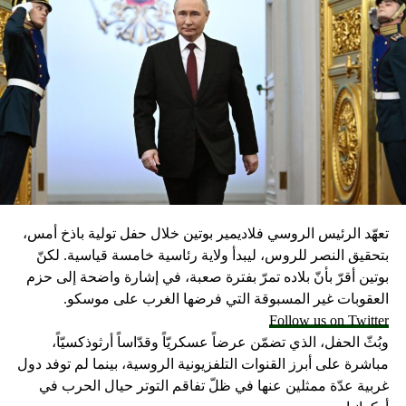
الشركة مالكة باخرتي إنتاج الطاقة، لجهة «تمديد العقد وخفض
الكلفة على الدولة اللبنانية».
واوضح انه «في ما يخصّ ملف المعامل العائمة، عدنا إلى نقطة
الصفر وتمّ التجديد لسفن الطاقة الموجودة حالياً في لبنان لمدة
٣ سنوات، ما يثبت أيضاً أنّ كل المناورات السابقة كان هدفها
عدم تأمين الكهرباء قبل الانتخابات».
وقال: «فاوضنا بشأن المعامل العائمة وحصلنا على تخفيض في
الأسعار للسنوات الثلاث القادمة وعلى 200 ميغاوات مجانية».
الجمهورية
تعهّد الرئيس الروسي فلاديمير بوتين خلال حفل تولية باذخ أمس،
بتحقيق النصر للروس، ليبدأ ولاية رئاسية خامسة قياسية. لكنّ
RELATED TOPICS:
بوتين أقرّ بأنّ بلاده تمرّ بفترة صعبة، في إشارة واضحة إلى حزم
UP NEX
العقوبات غير المسبوقة التي فرضها الغرب على موسكو.
ريمة حوثية في مأرب.. قتلى مدنيون في سوق شعبي
Follow us on Twitter
DON'T MISS
وبُثّ الحفل، الذي تضمّن عرضاً عسكريّاً وقدّاساً أرثوذكسيّاً،
ماذا حصل في جبيل صباحاً؟!
مباشرة على أبرز القنوات التلفزيونية الروسية، بينما لم توفد دول
غربية عدّة ممثلين عنها في ظلّ تفاقم التوتر حيال الحرب في