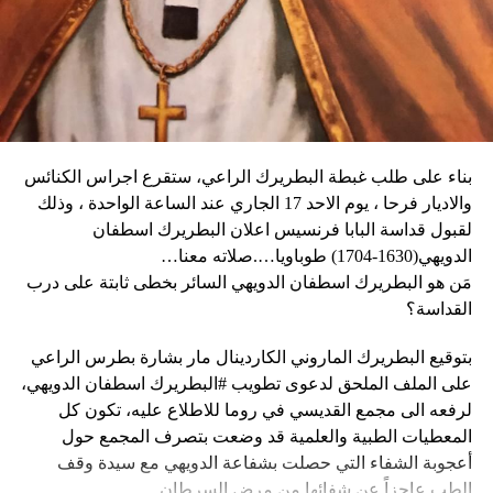
كثيراً».
الثلاثاء، كما أبلغ عن أعمال نهب في بعض الأحياء.
وكان شي قد كرّر الإثنين رغبته في العمل بهدف التوصل إلى حلّ
وقال دارين: “المواطنون في حالة رعب، على الرغم من أن
سياسي للحرب في أوكرانيا. وأيّد «هدنة أولمبية» دعا إليها
زعيم العصابة جيمي شيريزير دعا المواطنين إلى عدم الخوف
ماكرون لمناسبة أولمبياد باريس هذا الصيف.
عندما رأوا عصابته تحمل أسلحة، وقال إنهم يريدون فقط الإطاحة
بالحكومة وعدم إلحاق ضرر بالسكان المدنيين”.
بناء على طلب غبطة البطريرك الراعي، ستقرع اجراس الكنائس
وحاولت مجموعة من أفراد العصابات المدججين بالسلاح، يوم
نداء الوطن
والاديار فرحا ، يوم الاحد 17 الجاري عند الساعة الواحدة ، وذلك
الإثنين، السيطرة على مطار توسان لوفرتور الدولي، الأكبر في
لقبول قداسة البابا فرنسيس اعلان البطريرك اسطفان
البلاد، وتبادلوا إطلاق النار مع الشرطة والجنود، مما أدى إلى
الدويهي(1630-1704) طوباويا….صلاته معنا…
إلغاء جميع الرحلات الداخلية والدولية.
مَن هو البطريرك اسطفان الدويهي السائر بخطى ثابتة على درب
القداسة؟
بتوقيع البطريرك الماروني الكاردينال مار بشارة بطرس الراعي
ووفقا لمكتب الهجرة التابع للأمم المتحدة، فر ما لا يقل عن 15
على الملف الملحق لدعوى تطويب #البطريرك اسطفان الدويهي،
ألف شخص من منازلهم منذ عطلة نهاية الأسبوع بسبب أعمال
لرفعه الى مجمع القديسي في روما للاطلاع عليه، تكون كل
العنف.
المعطيات الطبية والعلمية قد وضعت بتصرف المجمع حول
أعجوبة الشفاء التي حصلت بشفاعة الدويهي مع سيدة وقف
وقال رجل من هايتي يدعى نيكولا لوكالة رويترز للأنباء: “أجبرتنا
الطب عاجزاً عن شفائها من مرض السرطان.