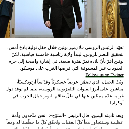
تعهّد الرئيس الروسي فلاديمير بوتين خلال حفل تولية باذخ أمس،
بتحقيق النصر للروس، ليبدأ ولاية رئاسية خامسة قياسية. لكنّ
بوتين أقرّ بأنّ بلاده تمرّ بفترة صعبة، في إشارة واضحة إلى حزم
العقوبات غير المسبوقة التي فرضها الغرب على موسكو.
Follow us on Twitter
وبُثّ الحفل، الذي تضمّن عرضاً عسكريّاً وقدّاساً أرثوذكسيّاً،
مباشرة على أبرز القنوات التلفزيونية الروسية، بينما لم توفد دول
غربية عدّة ممثلين عنها في ظلّ تفاقم التوتر حيال الحرب في
أوكرانيا.
وبعد تأديته اليمين، قال الرئيس «المتوّج»: «نحن متّحدون وأمة
عظيمة وسنتجاوز معاً كلّ العقبات ونُحقّق كلّ ما خطّطنا له ومعاً