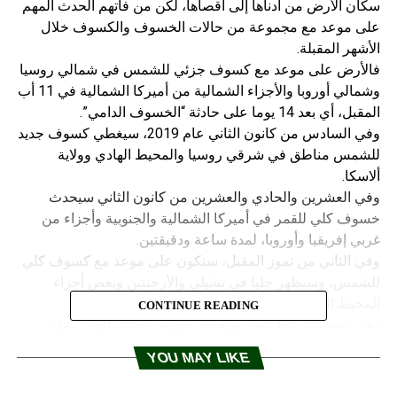
سكان الأرض من أدناها إلى أقصاها، لكن من فاتهم الحدث المهم
على موعد مع مجموعة من حالات الخسوف والكسوف خلال
الأشهر المقبلة.
فالأرض على موعد مع كسوف جزئي للشمس في شمالي روسيا
وشمالي أوروبا والأجزاء الشمالية من أميركا الشمالية في 11 أب
المقبل، أي بعد 14 يوما على حادثة “الخسوف الدامي”.
وفي السادس من كانون الثاني عام 2019، سيغطي كسوف جديد
للشمس مناطق في شرقي روسيا والمحيط الهادي وولاية
ألاسكا.
وفي العشرين والحادي والعشرين من كانون الثاني سيحدث
خسوف كلي للقمر في أميركا الشمالية والجنوبية وأجزاء من
غربي إفريقيا وأوروبا، لمدة ساعة ودقيقتين.
وفي الثاني من تموز المقبل، سنكون على موعد مع كسوف كلي
للشمس، وسيظهر جليا في تشيلي والأرجنتين وبعض أجزاء
المحيط الهادي.
CONTINUE READING
وفي يومي 16 و17 تموز سيحدث خسوف جزئي للقمر يمكن
مشاهدته في بعض أجزاء المنطقة العربية، إضافة إلى أجزاء من
YOU MAY LIKE
أوروبا وأفريقيا وآسيا لساعتين و53 دقيقة.
واستطاع سكان الشرق الأوسط ومناطق عديدة في العالم من