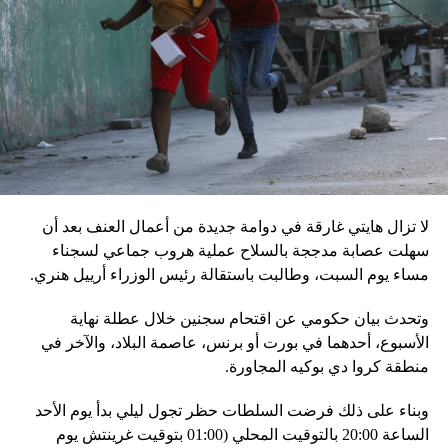
بالمخادع، مؤكدةً أن روسيا ستبقى غارقة في النزاعات طالما أنه
في السلطة.
إقليميّاً، أعلن الجيش البيلاروسي أنّه بدأ مناورة للتحقّق من درجة
استعداد قاذفات الأسلحة النووية التكتيكية، في حين أوضح أمين
مجلس الأمن البيلاروسي ألكسندر فولفوفيتش أنّ هذه المناورة
مرتبطة بإعلان موسكو عن مناورات نووية وستكون «متزامنة»
مع التدريبات الروسية، لافتاً إلى أنّ مناورة مينسك ستشمل على
وجه الخصوص، أنظمة «إسكندر» الصاروخية وطائرات «سو 25».
لا تزال هايتي غارقة في دوامة جديدة من أعمال العنف بعد أن
في السياق، أشار رئيس أركان القوات المسلّحة البيلاروسية
سهلت عصابة مدججة بالسلاح عملية هروب جماعي لسجناء
الجنرال فيكتور غوليفيتش إلى أنّه «في إطار هذا الحدث، تمّت
مساء يوم السبت، وطالبت باستقالة رئيس الوزراء أرييل هنري.
إعادة نشر جزء من القوات ووسائل الطيران في مطار
وتحدث بيان حكومي عن اقتحام سجنين خلال عطلة نهاية
احتياطي»، لافتاً إلى أنّه «فور إنجاز عملية الانتشار هذه،
الأسبوع، أحدهما في بورت أو برنس، عاصمة البلاد، والآخر في
سنستعرض المسائل المتعلّقة بالاستعدادات لاستخدام الأسلحة
منطقة كروا دي بوكيه المجاورة.
النووية غير الاستراتيجية».
وبناء على ذلك فرضت السلطات حظر تجول ليلي بدأ يوم الأحد
وفي أوكرانيا، فكّكت أجهزة الأمن شبكة من العملاء التابعين
الساعة 20:00 بالتوقيت المحلي (01:00 بتوقيت غرينتش يوم
لجهاز الأمن الفدرالي الروسي «كانوا يعدّون لاغتيال الرئيس