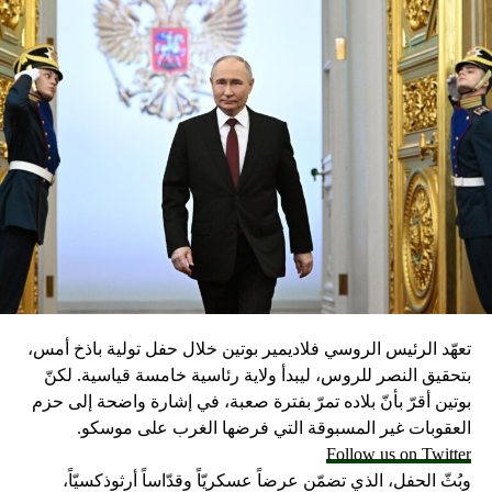
مراحله، قائلا: “الابتزاز السياسي والاقتصادي الذي تنتهجه
الولايات المتحدة أجبر عددا من الشركات الأوروبية الكبيرة على
الفرار من إيران خوفا من العقوبات الأمريكية”.وأكد الدبلوماسي
أن روسيا تعمل مع فرنسا وبريطانيا وألمانيا على وضع ضمانات
للشركات الروسية والأوروبية كي تتمكن من مواصلة ممارسة
أنشطتها في إيران بعد دخول العقوبات الأمريكية حيز التنفيذ،
موضحا أن الحديث يدور عن آليات تمويل خاصة، والمدفوعات
بالعملات الوطنية وصفقات التبادل.وشدد ريابكوف على أهمية
استمرار التعاون مع إيران اليوم، داعيا الدول الأعضاء في
مجموعة “بريكس” إلى ذلك.المصدر: وكالات
RELATED TOPICS:
UP NEX
تعهّد الرئيس الروسي فلاديمير بوتين خلال حفل تولية باذخ أمس،
اشنطن: محكمة العدل الدولية غير مخولة النظر في
بتحقيق النصر للروس، ليبدأ ولاية رئاسية خامسة قياسية. لكنّ
كوى إيران
بوتين أقرّ بأنّ بلاده تمرّ بفترة صعبة، في إشارة واضحة إلى حزم
DON'T MISS
العقوبات غير المسبوقة التي فرضها الغرب على موسكو.
تقرير للأمم المتحدة: بعض ما فعله التحالف في اليمن قد
Follow us on Twitter
يصل لجرائم حرب
وبُثّ الحفل، الذي تضمّن عرضاً عسكريّاً وقدّاساً أرثوذكسيّاً،