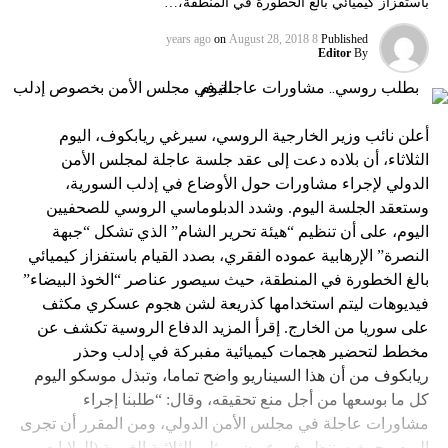
باستفزاز كيميائي بالغ الخطورة في المنطقة،…
on
August 28, 2018
8 years ago
Published
Editor
By
أعلن نائب وزير الخارجية الروسي، سيرغي ريابكوف، اليوم
الثلاثاء، أن بلاده دعت إلى عقد جلسة عاجلة لمجلس الأمن
الدولي لإجراء مشاورات حول الأوضاع في إدلب السورية،
وستعقد الجلسة اليوم. وشدد الدبلوماسي الروسي للصحفيين
اليوم، على أن تنظيم “هيئة تحرير الشام” الذي تشكل “جبهة
النصرة” الإرهابية عموده الفقري، بصدد القيام باستفزاز كيميائي
بالغ الخطورة في المنطقة، حيث سيصور عناصر “الخوذ البيضاء”
فيديوهات ليتم استخدامها كذريعة لشن هجوم عسكري مكثف
على سوريا من الخارج. إقرأ المزيد الدفاع الروسية تكشف عن
مخطط لتحضير هجمات كيميائية مفبركة في إدلب وحذر
ريابكوف من أن هذا السيناريو واضح تماما، وتبذل موسكو اليوم
كل ما بوسعها من أجل منع تحقيقه، وقال: “طلبنا إجراء
مشاورات عاجلة في مجلس الأمن الدولي، ومن المقرر أن تجرى
اليوم.. حيث سننظر في عيون ممثلي الثلاثية الغربية (الولايات