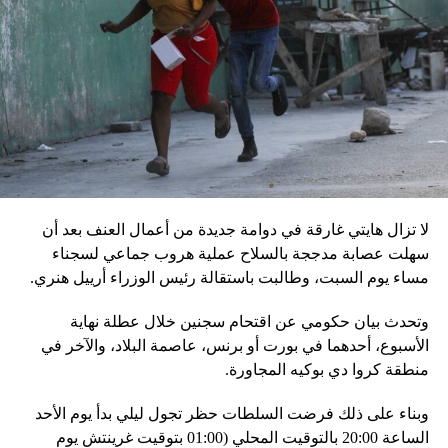
بالمخادع، مؤكدةً أن روسيا ستبقى غارقة في النزاعات طالما أنه
في السلطة.
إقليميّاً، أعلن الجيش البيلاروسي أنّه بدأ مناورة للتحقّق من درجة
استعداد قاذفات الأسلحة النووية التكتيكية، في حين أوضح أمين
مجلس الأمن البيلاروسي ألكسندر فولفوفيتش أنّ هذه المناورة
مرتبطة بإعلان موسكو عن مناورات نووية وستكون «متزامنة»
مع التدريبات الروسية، لافتاً إلى أنّ مناورة مينسك ستشمل على
وجه الخصوص، أنظمة «إسكندر» الصاروخية وطائرات «سو 25».
لا تزال هايتي غارقة في دوامة جديدة من أعمال العنف بعد أن
في السياق، أشار رئيس أركان القوات المسلّحة البيلاروسية
سهلت عصابة مدججة بالسلاح عملية هروب جماعي لسجناء
الجنرال فيكتور غوليفيتش إلى أنّه «في إطار هذا الحدث، تمّت
مساء يوم السبت، وطالبت باستقالة رئيس الوزراء أرييل هنري.
إعادة نشر جزء من القوات ووسائل الطيران في مطار
وتحدث بيان حكومي عن اقتحام سجنين خلال عطلة نهاية
احتياطي»، لافتاً إلى أنّه «فور إنجاز عملية الانتشار هذه،
الأسبوع، أحدهما في بورت أو برنس، عاصمة البلاد، والآخر في
سنستعرض المسائل المتعلّقة بالاستعدادات لاستخدام الأسلحة
منطقة كروا دي بوكيه المجاورة.
النووية غير الاستراتيجية».
وبناء على ذلك فرضت السلطات حظر تجول ليلي بدأ يوم الأحد
وفي أوكرانيا، فكّكت أجهزة الأمن شبكة من العملاء التابعين
الساعة 20:00 بالتوقيت المحلي (01:00 بتوقيت غرينتش يوم
لجهاز الأمن الفدرالي الروسي «كانوا يعدّون لاغتيال الرئيس