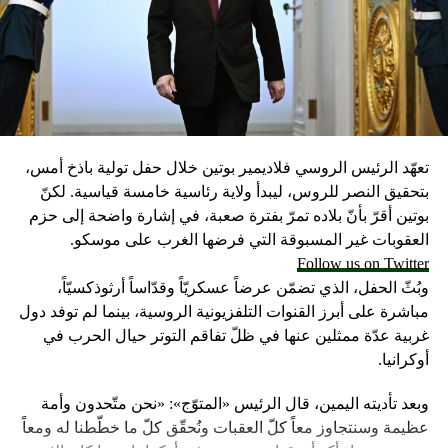
تعهّد الرئيس الروسي فلاديمير بوتين خلال حفل تولية باذخ أمس،
بتحقيق النصر للروس، ليبدأ ولاية رئاسية خامسة قياسية. لكنّ
بوتين أقرّ بأنّ بلاده تمرّ بفترة صعبة، في إشارة واضحة إلى حزم
العقوبات غير المسبوقة التي فرضها الغرب على موسكو.
Follow us on Twitter
وبُثّ الحفل، الذي تضمّن عرضاً عسكريّاً وقدّاساً أرثوذكسيّاً،
مباشرة على أبرز القنوات التلفزيونية الروسية، بينما لم توفد دول
غربية عدّة ممثلين عنها في ظلّ تفاقم التوتر حيال الحرب في
أوكرانيا.
وبعد تأديته اليمين، قال الرئيس «المتوّج»: «نحن متّحدون وأمة
عظيمة وسنتجاوز معاً كلّ العقبات ونُحقّق كلّ ما خطّطنا له ومعاً