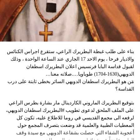
وأغلقت المدارس والعديد من الشركات في العاصمة أبوابها يوم
كثيراً».
الثلاثاء، كما أبلغ عن أعمال نهب في بعض الأحياء.
وكان شي قد كرّر الإثنين رغبته في العمل بهدف التوصل إلى حلّ
وقال دارين: “المواطنون في حالة رعب، على الرغم من أن
سياسي للحرب في أوكرانيا. وأيّد «هدنة أولمبية» دعا إليها
زعيم العصابة جيمي شيريزير دعا المواطنين إلى عدم الخوف
ماكرون لمناسبة أولمبياد باريس هذا الصيف.
عندما رأوا عصابته تحمل أسلحة، وقال إنهم يريدون فقط الإطاحة
بالحكومة وعدم إلحاق ضرر بالسكان المدنيين”.
بناء على طلب غبطة البطريرك الراعي، ستقرع اجراس الكنائس
وحاولت مجموعة من أفراد العصابات المدججين بالسلاح، يوم
نداء الوطن
والاديار فرحا ، يوم الاحد 17 الجاري عند الساعة الواحدة ، وذلك
الإثنين، السيطرة على مطار توسان لوفرتور الدولي، الأكبر في
لقبول قداسة البابا فرنسيس اعلان البطريرك اسطفان
البلاد، وتبادلوا إطلاق النار مع الشرطة والجنود، مما أدى إلى
الدويهي(1630-1704) طوباويا….صلاته معنا…
إلغاء جميع الرحلات الداخلية والدولية.
مَن هو البطريرك اسطفان الدويهي السائر بخطى ثابتة على درب
القداسة؟
بتوقيع البطريرك الماروني الكاردينال مار بشارة بطرس الراعي
ووفقا لمكتب الهجرة التابع للأمم المتحدة، فر ما لا يقل عن 15
على الملف الملحق لدعوى تطويب #البطريرك اسطفان الدويهي،
ألف شخص من منازلهم منذ عطلة نهاية الأسبوع بسبب أعمال
لرفعه الى مجمع القديسي في روما للاطلاع عليه، تكون كل
العنف.
المعطيات الطبية والعلمية قد وضعت بتصرف المجمع حول
أعجوبة الشفاء التي حصلت بشفاعة الدويهي مع سيدة وقف
وقال رجل من هايتي يدعى نيكولا لوكالة رويترز للأنباء: “أجبرتنا