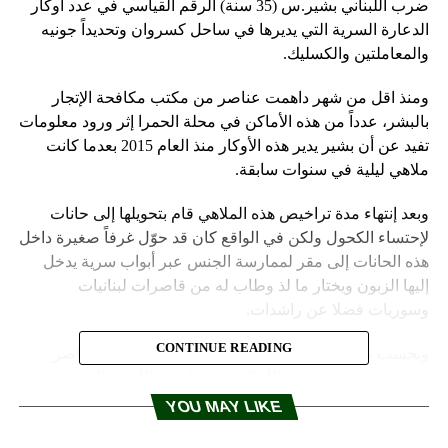
ضرب اللبناني بشير.س (35 سنة) الرقم القياسي في عدد أوكار
الدعارة السرية التي يديرها في ساحل كسروان وتحديداً جونيه
والمعاملتين والكسليك.
ومنذ اقل من شهر داهمت عناصر من مكتب مكافحة الإتجار
بالبشر، عدداً من هذه الأماكن في محلة الحمرا إثر ورود معلومات
تفيد عن أن بشير يدير هذه الأوكار منذ العام 2015 بعدما كانت
ملاهي ليلية في سنوات سابقة.
وبعد إنتهاء مدة تراخيص هذه الملاهي قام بتحويلها إلى حانات
لإحتساء الكحول ولكن في الواقع كان قد حوّل غرفاً صغيرة داخل
هذه الحانات إلى مقر لممارسة الجنس عبر أبواب سرية يدخل
إليها الزبون ويختار ما لذ وطاب له من قاصرات لبنانيات
وسوريات فضلا عن راشدات.
CONTINUE READING
وبحسب معلومات “رادار سكوب” فإن خلال مداهمة عناصر
الشرطة القضائية لهذه الأماكن، عثروا على الأبواب السرية
فدخلوها ليجدوا أوقية ذكرية وبعض الأشياء التي تؤكد استعمال
YOU MAY LIKE
تلك الغرف لممارسة الدعارة.