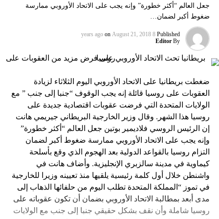
جعل العالم “أكثر خطورة” وإنه يجب على الاتحاد الأوروبي ممارسة
ضغوط أكبر لضمان…
on
August 21, 2018
8 years ago
Published
Editor
By
ضغطت بريطانيا على الاتحاد الأوروبي اليوم الثلاثاء لزيادة
العقوبات على روسيا قائلة إنه يجب الوقوف “جنبا إلى جنب ” مع
الولايات المتحدة التي فرضت عقوبات اقتصادية جديدة على
روسيا هذا الشهر. وقال وزير الخارجية البريطاني جيريمي هانت
إن الرئيس الروسي فلاديمير بوتين جعل العالم “أكثر خطورة”
وإنه يجب على الاتحاد الأوروبي ممارسة ضغوط أكبر لضمان
التزام روسيا بالقواعد الدولية بعد الهجوم الذي وقع بأسلحة
كيماوية في مدينة سالزبري الإنجليزية. وأضاف هانت في
واشنطن خلال أول كلمة رئيسية يلقيها منذ تعيينه وزيرا للخارجية
في تموز “المملكة المتحدة تطلب اليوم من حلفائها الذهاب إلى
مدى أبعد بمطالبة الاتحاد الأوروبي بضمان أن تكون عقوباته على
روسيا شاملة وأن نقف بشكل حقيقي جنبا إلى جنب مع الولايات