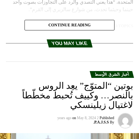
المتحدة، “هذا يعني التصدي والرد على التجاوزات بصوت واحد
حينما وحيثما تحدث، من شوارع سالزبري إلى القرم”.
CONTINUE READING
RELATED TOPICS:
UP NEX
سيبراس: إنه يوم التحرير
YOU MAY LIKE
DON'T MISS
كيرالا الهندية تسعى لاقتراض 1.4 مليار دولار لإعادة الإعمار
أخبار الشرق الأوسط
بوتين “المتوّج” يعِد الروس
بالنصر… وكييف تُحبط مخطّطاً
لاغتيال زيلينسكي
on
May 8, 2024
2 years ago
Published
P.A.J.S.S.
By