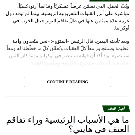
وبُثّ الحفل، الذي تضمّن عرضاً عسكريّاً وقدّاساً أرثوذكسيّاً،
مباشرة على أبرز القنوات التلفزيونية الروسية، بينما لم توفد دول
غربية عدّة ممثلين عنها في ظلّ تفاقم التوتر حيال الحرب في
أوكرانيا.
وبعد تأديته اليمين، قال الرئيس «المتوّج»: «نحن متّحدون وأمة
عظيمة وسنتجاوز معاً كلّ العقبات ونُحقّق كلّ ما خطّطنا له ومعاً
سننتصر». وإذ أكد أن قواته ستنتصر في أوكرانيا مهما كان الثمن،
شدّد على أن بلاده ستخرج بـ»كرامة وستُصبح أقوى».
واعتبر «القيصر» من قاعة «سانت أندروز» في الكرملين، حيث
CONTINUE READING
استُقبل بتصفيق حار من المسؤولين الروس وأبرز الشخصيات
العسكرية الذين ردّدوا النشيد الوطني، أن «خدمة روسيا شرف
هائل ومسؤولية ومهمّة مقدّسة».
أخبار العالم
وبعدما وقف بمفرده تحت المطر بينما شاهد عرضاً عسكريّاً،
ما هي الأسباب الرئيسية وراء تفاقم
باركه رئيس الكنيسة الأرثوذكسية الروسية البطريرك كيريل الذي
قال: «فليكن الله في عونك لمواصلة المهمّة التي سخّرك لها»،
العنف في هايتي؟
مشبّهاً بوتين بالحاكم في العصور الوسطى ألكسندر نيفسكي