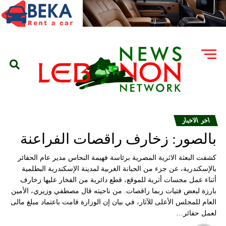
اخر الاخبار
بالصور: زخارف راقصات الفراعنة
كشفت البعثة الاثرية المصرية برئاسة فهيمة النحاس مدير عام الحفائر
بالإسكندرية، عن جزء من الجبانة الغربية لمدينة الإسكندرية البطلمية
أثناء عمل مجسات أثرية للموقع، قطع دائرية من الفخار عليها زخارف
بارزة لبعض فتيات ربما راقصات. من ناحيته قال مصطفي وزيري، الأمين
العام للمجلس الأعلى للآثار، في بيان إن الوزارة قامت باعتماد مبلغ مالى
لعمل حفائر…