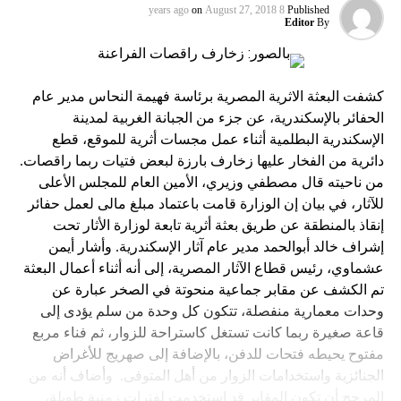
on
August 27, 2018
8 years ago
Published
Editor
By
كشفت البعثة الاثرية المصرية برئاسة فهيمة النحاس مدير عام
الحفائر بالإسكندرية، عن جزء من الجبانة الغربية لمدينة
الإسكندرية البطلمية أثناء عمل مجسات أثرية للموقع، قطع
دائرية من الفخار عليها زخارف بارزة لبعض فتيات ربما راقصات.
من ناحيته قال مصطفي وزيري، الأمين العام للمجلس الأعلى
للآثار، في بيان إن الوزارة قامت باعتماد مبلغ مالى لعمل حفائر
إنقاذ بالمنطقة عن طريق بعثة أثرية تابعة لوزارة الأثار تحت
إشراف خالد أبوالحمد مدير عام آثار الإسكندرية. وأشار أيمن
عشماوي، رئيس قطاع الآثار المصرية، إلى أنه أثناء أعمال البعثة
تم الكشف عن مقابر جماعية منحوتة في الصخر عبارة عن
وحدات معمارية منفصلة، تتكون كل وحدة من سلم يؤدى إلى
قاعة صغيرة ربما كانت تستغل كاستراحة للزوار، ثم فناء مربع
مفتوح يحيطه فتحات للدفن، بالإضافة إلى صهريج للأغراض
الجنائزية واستخدامات الزوار من أهل المتوفى. وأضاف أنه من
المرجح أن تكون المقابر قد استخدمت لفترات زمنية طويلة،