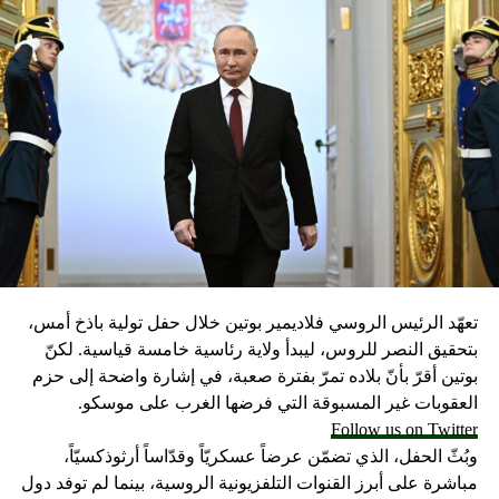
راسة تكشف “العمر الذهبي” للسعادة والاستقرار الذاتي!
DON'T MISS
الأمراض المُصاحبة للصدفية
تعهّد الرئيس الروسي فلاديمير بوتين خلال حفل تولية باذخ أمس،
بتحقيق النصر للروس، ليبدأ ولاية رئاسية خامسة قياسية. لكنّ
بوتين أقرّ بأنّ بلاده تمرّ بفترة صعبة، في إشارة واضحة إلى حزم
العقوبات غير المسبوقة التي فرضها الغرب على موسكو.
Follow us on Twitter
وبُثّ الحفل، الذي تضمّن عرضاً عسكريّاً وقدّاساً أرثوذكسيّاً،
مباشرة على أبرز القنوات التلفزيونية الروسية، بينما لم توفد دول