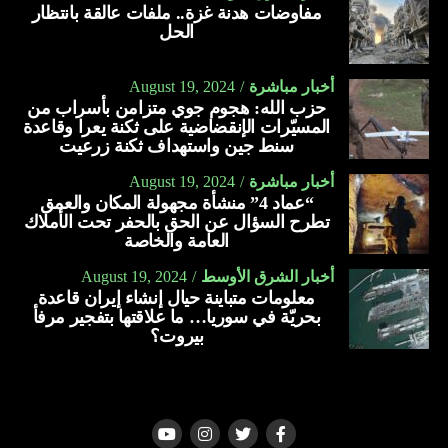
مفاوضات هدنة غزة.. ملفات عالقة بانتظار
الحل
أخبار مباشرة
August 19, 2024
حزب الله: هجوم جوي متزامن بأسراب من
المسيّرات الإنقضاضية على ثكنة يعرا وقاعدة
سنط جين واستهداف ثكنة زرعيت
أخبار مباشرة
August 19, 2024
“عماد 4” منشأة مجهولة المكان والعمق
تطرح السؤال عن الحق بالحفر تحت الأملاك
العامة والخاصة
أخبار الشرق الأوسط
August 19, 2024
معلومات متباينة حيال إنشاء إيران قاعدة
بحريّة في سوريا… ما علاقتها بتفجير مرفأ
بيروت؟