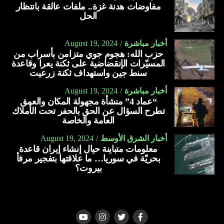
مفاوضات هدنة غزة.. ملفات عالقة بانتظار
الحل
أخبار مباشرة
August 19, 2024
حزب الله: هجوم جوي متزامن بأسراب من
المسيّرات الإنقضاضية على ثكنة يعرا وقاعدة
سنط جين واستهداف ثكنة زرعيت
أخبار مباشرة
August 19, 2024
“عماد 4” منشأة مجهولة المكان والعمق
تطرح السؤال عن الحق بالحفر تحت الأملاك
العامة والخاصة
أخبار الشرق الأوسط
August 19, 2024
معلومات متباينة حيال إنشاء إيران قاعدة
بحريّة في سوريا… ما علاقتها بتفجير مرفأ
بيروت؟