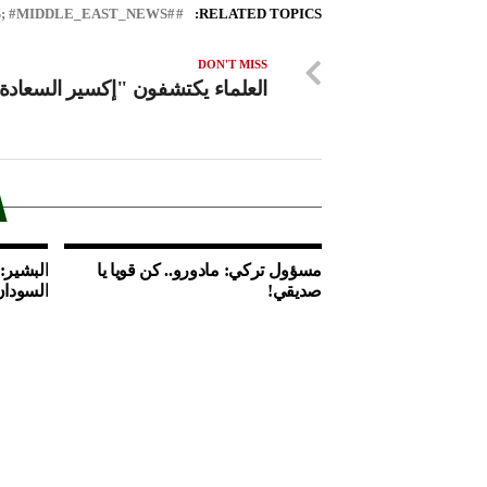
#LEBANON_NEWS; #MIDDLE_EAST_NEWS
RELATED TOPICS:
DON'T MISS
العلماء يكتشفون "إكسير السعادة
مسؤول تركي: مادورو.. كن قويا يا
البشير:
صديقي!
السودان