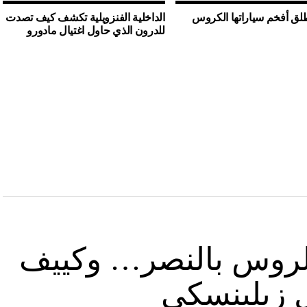
لق أفخم سياراتها الكروس
الداخلية الفنزويلية تكشف كيف تصدت
للدرون الذي حاول اغتيال مادورو
د الروس بالنصر… وكييف
ل زيلينسكي