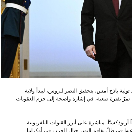
تولية باذخ أمس، بتحقيق النصر للروس، ليبدأ ولاية
ده تمرّ بفترة صعبة، في إشارة واضحة إلى حزم العقوبات
 أرثوذكسيّاً، مباشرة على أبرز القنوات التلفزيونية
عنها في ظلّ تفاقم التوتر حيال الحرب في أوكرانيا.