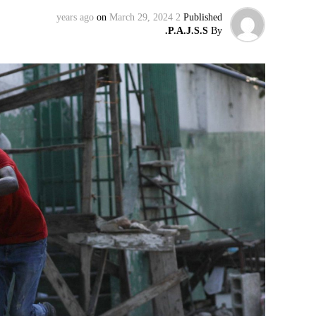
on
March 29, 2024
2 years ago
Published
إقليميّاً، أعلن الجيش البيلاروسي أنّه بدأ مناو
P.A.J.S.S.
By
التكتيكية، في حين أوضح أمين مجلس الأمن الب
بإعلان موسكو عن مناورات نووية وستكون «متزامن
مينسك ستشمل على وجه الخصوص، أنظمة «إسكند
في السياق، أشار رئيس أركان القوات المسلّحة ا
إطار هذا الحدث، تمّت إعادة نشر جزء من القوات
«فور إنجاز عملية الانتشار هذه، سنستعرض المسا
غير الاستراتيجية».
وفي أوكرانيا، فكّكت أجهزة الأمن شبكة من العمل
يعدّون لاغتيال الرئيس الأوكراني» فولوديمير 
الاستخبارات العسكرية كيريلو بودانوف، بناءً ع
ضابطَي أمن، مشيرةً إلى أن المشتبه فيهما اللذ
الأوكراني الذي يتولّى أمن المسؤولين الحكوميي