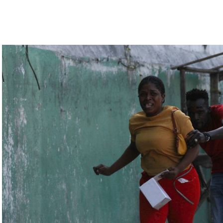
رة للتحقّق من درجة استعداد قاذفات الأسلحة النووية
يلاروسي ألكسندر فولفوفيتش أنّ هذه المناورة مرتبطة
ة» مع التدريبات الروسية، لافتاً إلى أنّ مناورة
ر» الصاروخية وطائرات «سو 25».
لبيلاروسية الجنرال فيكتور غوليفيتش إلى أنّه «في
 ووسائل الطيران في مطار احتياطي»، لافتاً إلى أنّه
ئل المتعلّقة بالاستعدادات لاستخدام الأسلحة النووية
اء التابعين لجهاز الأمن الفدرالي الروسي «كانوا
زيلينسكي ومسؤولين كبار آخرين، مثل رئيس جهاز
لى أوامر من موسكو. وأوقفت الأجهزة الأوكرانية
َين أوقفا «شخصان برتبة كولونيل» من جهاز الدولة
ن.