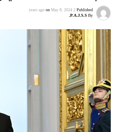
on
May 8, 2024
2 years ago
Published
P.A.J.S.S.
By