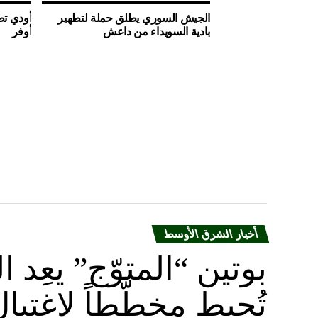
الجيش السوري يطلق حملة لتطهير
أودي تط
بادية السويداء من داعش
أوفر
أخبار الشرق الأوسط
بوتين “المتوّج” يعِ
تُحبط مخطّطاً لاغتيا