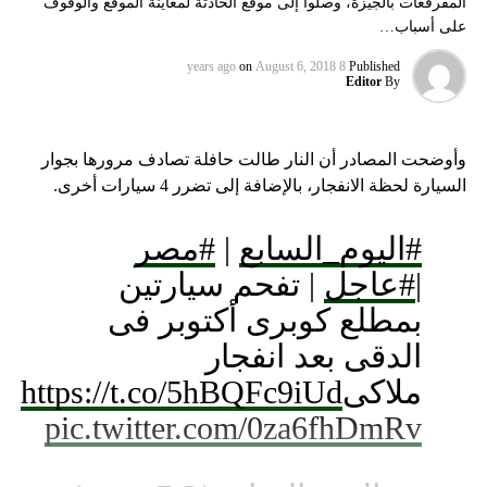
المفرقعات بالجيزة، وصلوا إلى موقع الحادثة لمعاينة الموقع والوقوف
على أسباب…
on
August 6, 2018
8 years ago
Published
Editor
By
وأوضحت المصادر أن النار طالت حافلة تصادف مرورها بجوار
السيارة لحظة الانفجار، بالإضافة إلى تضرر 4 سيارات أخرى.
#اليوم_السابع
|
#مصر
|
#عاجل
| تفحم سيارتين
بمطلع كوبرى أكتوبر فى
الدقى بعد انفجار
ملاكى
https://t.co/5hBQFc9iUd
pic.twitter.com/0za6fhDmRv