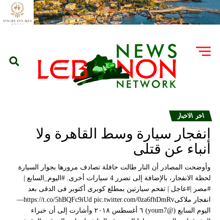
اخر الاخبار
انفجار سيارة وسط القاهرة ولا
أنباء عن قتلى
وأوضحت المصادر أن النار طالت حافلة تصادف مرورها بجوار السيارة
لحظة الانفجار، بالإضافة إلى تضرر 4 سيارات أخرى. #اليوم_السابع |
#مصر |#عاجل | تفحم سيارتين بمطلع كوبرى أكتوبر فى الدقى بعد
انفجار ملاكىhttps://t.co/5hBQFc9iUd pic.twitter.com/0za6fhDmRv—
اليوم السابع (@youm7) ٦ أغسطس ٢٠١٨ وأشارت إلى أن خبراء