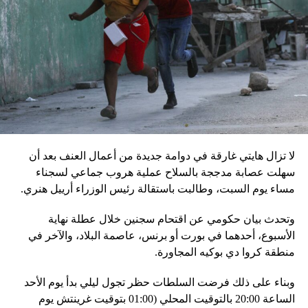
بالمخادع، مؤكدةً أن روسيا ستبقى غارقة في النزاعات طالما أنه
في السلطة.
إقليميّاً، أعلن الجيش البيلاروسي أنّه بدأ مناورة للتحقّق من درجة
استعداد قاذفات الأسلحة النووية التكتيكية، في حين أوضح أمين
مجلس الأمن البيلاروسي ألكسندر فولفوفيتش أنّ هذه المناورة
مرتبطة بإعلان موسكو عن مناورات نووية وستكون «متزامنة»
مع التدريبات الروسية، لافتاً إلى أنّ مناورة مينسك ستشمل على
وجه الخصوص، أنظمة «إسكندر» الصاروخية وطائرات «سو 25».
لا تزال هايتي غارقة في دوامة جديدة من أعمال العنف بعد أن
في السياق، أشار رئيس أركان القوات المسلّحة البيلاروسية
سهلت عصابة مدججة بالسلاح عملية هروب جماعي لسجناء
الجنرال فيكتور غوليفيتش إلى أنّه «في إطار هذا الحدث، تمّت
مساء يوم السبت، وطالبت باستقالة رئيس الوزراء أرييل هنري.
إعادة نشر جزء من القوات ووسائل الطيران في مطار
وتحدث بيان حكومي عن اقتحام سجنين خلال عطلة نهاية
احتياطي»، لافتاً إلى أنّه «فور إنجاز عملية الانتشار هذه،
الأسبوع، أحدهما في بورت أو برنس، عاصمة البلاد، والآخر في
سنستعرض المسائل المتعلّقة بالاستعدادات لاستخدام الأسلحة
منطقة كروا دي بوكيه المجاورة.
النووية غير الاستراتيجية».
وبناء على ذلك فرضت السلطات حظر تجول ليلي بدأ يوم الأحد
وفي أوكرانيا، فكّكت أجهزة الأمن شبكة من العملاء التابعين
الساعة 20:00 بالتوقيت المحلي (01:00 بتوقيت غرينتش يوم
لجهاز الأمن الفدرالي الروسي «كانوا يعدّون لاغتيال الرئيس