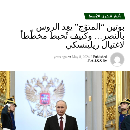
بعد ادلائه بصوته في نيجيريا .. هكذا توفي روني في طريق
العودة إلى المنزل !
أخبار الشرق الأوسط
بوتين “المتوّج” يعِد الروس
بالنصر… وكييف تُحبط مخطّطاً
لاغتيال زيلينسكي
on
May 8, 2024
2 years ago
Published
P.A.J.S.S.
By