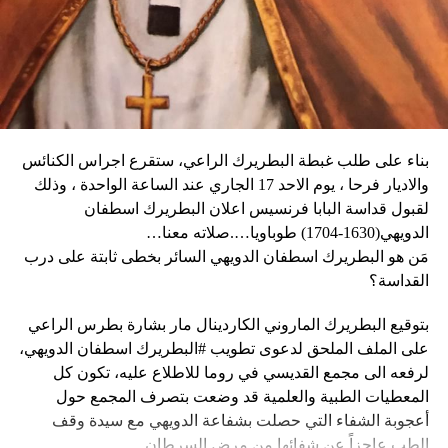
كثيراً».
الثلاثاء، كما أبلغ عن أعمال نهب في بعض الأحياء.
وكان شي قد كرّر الإثنين رغبته في العمل بهدف التوصل إلى حلّ
وقال دارين: “المواطنون في حالة رعب، على الرغم من أن
سياسي للحرب في أوكرانيا. وأيّد «هدنة أولمبية» دعا إليها
زعيم العصابة جيمي شيريزير دعا المواطنين إلى عدم الخوف
ماكرون لمناسبة أولمبياد باريس هذا الصيف.
عندما رأوا عصابته تحمل أسلحة، وقال إنهم يريدون فقط الإطاحة
بالحكومة وعدم إلحاق ضرر بالسكان المدنيين”.
بناء على طلب غبطة البطريرك الراعي، ستقرع اجراس الكنائس
وحاولت مجموعة من أفراد العصابات المدججين بالسلاح، يوم
نداء الوطن
والاديار فرحا ، يوم الاحد 17 الجاري عند الساعة الواحدة ، وذلك
الإثنين، السيطرة على مطار توسان لوفرتور الدولي، الأكبر في
لقبول قداسة البابا فرنسيس اعلان البطريرك اسطفان
البلاد، وتبادلوا إطلاق النار مع الشرطة والجنود، مما أدى إلى
الدويهي(1630-1704) طوباويا….صلاته معنا…
إلغاء جميع الرحلات الداخلية والدولية.
مَن هو البطريرك اسطفان الدويهي السائر بخطى ثابتة على درب
القداسة؟
بتوقيع البطريرك الماروني الكاردينال مار بشارة بطرس الراعي
ووفقا لمكتب الهجرة التابع للأمم المتحدة، فر ما لا يقل عن 15
على الملف الملحق لدعوى تطويب #البطريرك اسطفان الدويهي،
ألف شخص من منازلهم منذ عطلة نهاية الأسبوع بسبب أعمال
لرفعه الى مجمع القديسي في روما للاطلاع عليه، تكون كل
العنف.
المعطيات الطبية والعلمية قد وضعت بتصرف المجمع حول
أعجوبة الشفاء التي حصلت بشفاعة الدويهي مع سيدة وقف
وقال رجل من هايتي يدعى نيكولا لوكالة رويترز للأنباء: “أجبرتنا
الطب عاجزاً عن شفائها من مرض السرطان.