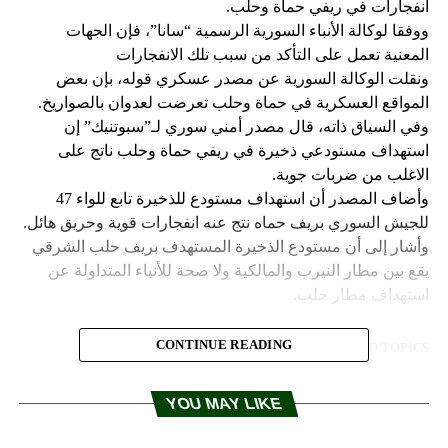
انفجارات في ريفي حماة وحلب.
ووفقا لوكالة الأنباء السورية الرسمية “سانا”، فإن الجهات
المعنية تعمل على التأكد من سبب تلك الانفجارات
ونقلت الوكالة السورية عن مصدر عسكري قوله، بإن بعض
المواقع العسكرية في حماة وحلب تعرضت لعدوان بالصواريخ.
وفي السياق ذاته، قال مصدر أمني سوري لـ”سبوتنيك” إن
استهداف مستودعي ذخيرة في ريفي حماة وحلب ناتج على
الاغلب من ضربات جوية.
وأضاف المصدر أن استهداف مستودع للذخيرة تابع للواء 47
للجيش السوري بريف حماه نتج عنه انفجارات قوية وحريق هائل.
وأشار إلى أن مستودع الذخيرة المستهدف بريف حلب الشرقي
يقع بين مطار النيرب والمالكية ولا صحة للأنباء المتداولة عن
استهداف مطار حلب.
CONTINUE READING
RELATED TOPICS:
UP NEX
تلى بهجومين في العاصمة الأفغانية كابل
YOU MAY LIKE
DON'T MISS