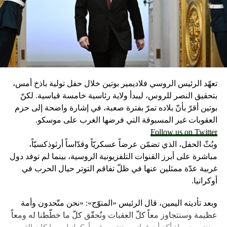
تعهّد الرئيس الروسي فلاديمير بوتين خلال حفل تولية باذخ أمس،
بتحقيق النصر للروس، ليبدأ ولاية رئاسية خامسة قياسية. لكنّ
بوتين أقرّ بأنّ بلاده تمرّ بفترة صعبة، في إشارة واضحة إلى حزم
العقوبات غير المسبوقة التي فرضها الغرب على موسكو.
Follow us on Twitter
وبُثّ الحفل، الذي تضمّن عرضاً عسكريّاً وقدّاساً أرثوذكسيّاً،
مباشرة على أبرز القنوات التلفزيونية الروسية، بينما لم توفد دول
غربية عدّة ممثلين عنها في ظلّ تفاقم التوتر حيال الحرب في
أوكرانيا.
وبعد تأديته اليمين، قال الرئيس «المتوّج»: «نحن متّحدون وأمة
عظيمة وسنتجاوز معاً كلّ العقبات ونُحقّق كلّ ما خطّطنا له ومعاً