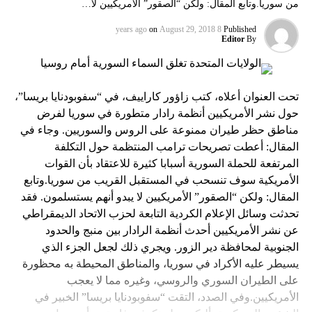
من سوريا.وتابع المقال: ولكن “الصقور” الأمريكيين لا…
on
August 29, 2018
8 years ago
Published
Editor
By
تحت العنوان أعلاه، كتب زاؤور كاراييف، في “سفوبودنايا بريسا”،
حول نشر الأمريكيين أنظمة رادار متطورة في سوريا لفرض
مناطق حظر طيران ممنوعة على الروس والسوريين. وجاء في
المقال: أعطت تصريحات ترامب المنتظمة حول التكلفة
المرتفعة للحملة السورية أسبابا كثيرة للاعتقاد بأن القوات
الأمريكية سوف تنسحب في المستقبل القريب من سوريا.وتابع
المقال: ولكن “الصقور” الأمريكيين لا يبدو أنهم يستسلمون. فقد
تحدثت وسائل الإعلام الكردية التابعة لحزب الاتحاد الديمقراطي
عن نشر الأمريكيين أحدث أنظمة الرادار بين منبج والحدود
الجنوبية لمحافظة دير الزور. ويجري ذلك لجعل الجزء الذي
يسيطر عليه الأكراد في سوريا، والمناطق المحيطة به محظورة
على الطيران السوري والروسي، وغيره مما لا يعجب
الأمريكيين.وفي الصدد، التقت “سفوبودنايا بريسا” الخبير في