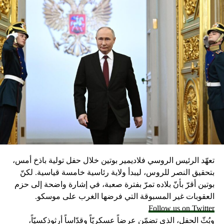
ون: لا لشروط “القوّات” وجنبلاط!
DON'T MISS
اكتشاف علامة جديدة تدل على الموت المبكر
تعهّد الرئيس الروسي فلاديمير بوتين خلال حفل تولية باذخ أمس،
بتحقيق النصر للروس، ليبدأ ولاية رئاسية خامسة قياسية. لكنّ
بوتين أقرّ بأنّ بلاده تمرّ بفترة صعبة، في إشارة واضحة إلى حزم
العقوبات غير المسبوقة التي فرضها الغرب على موسكو.
Follow us on Twitter
وبُثّ الحفل، الذي تضمّن عرضاً عسكريّاً وقدّاساً أرثوذكسيّاً،