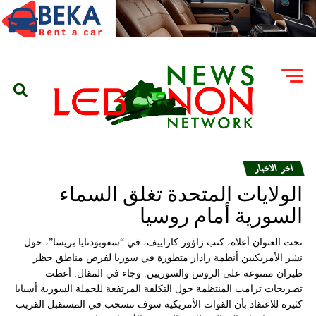
اخر الاخبار
الولايات المتحدة تغلق السماء
السورية أمام روسيا
تحت العنوان أعلاه، كتب زاؤور كاراييف، في “سفوبودنايا بريسا”، حول
نشر الأمريكيين أنظمة رادار متطورة في سوريا لفرض مناطق حظر
طيران ممنوعة على الروس والسوريين. وجاء في المقال: أعطت
تصريحات ترامب المنتظمة حول التكلفة المرتفعة للحملة السورية أسبابا
كثيرة للاعتقاد بأن القوات الأمريكية سوف تنسحب في المستقبل القريب