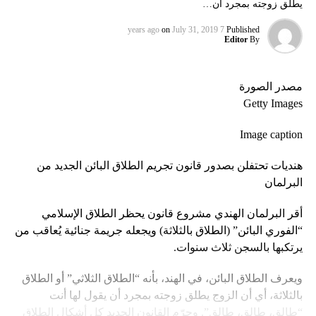
يطلق زوجته بمجرد أن…
on
July 31, 2019
7 years ago
Published
Editor
By
مصدر الصورة
Getty Images
Image caption
هنديات تحتفلن بصدور قانون تجريم الطلاق البائن الجديد من
البرلمان
أقر البرلمان الهندي مشروع قانون يحظر الطلاق الإسلامي
“الفوري البائن” (الطلاق بالثلاثة) ويجعله جريمة جنائية يُعاقب من
يرتكبها بالسجن ثلاث سنوات.
ويعرف الطلاق البائن، في الهند، بأنه “الطلاق الثلاثي” أو الطلاق
بالثلاثة، أي أن الزوج يطلق زوجته بمجرد أن يقول لها أنت
“طالق، طالق، طالق”. وجرّم القانون الجديد كل أشكال الطلاق