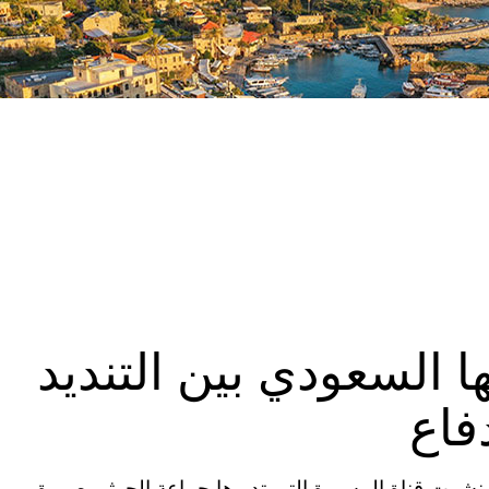
 السعودي بين التنديد
فاع
مصدر الصورة AL-MASIRAH TV Image caption نشرت قناة المسيرة التي تديرها جماعة الحوثي صورة