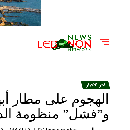
اخر الاخبار
الهجوم على مطار أبها
و”فشل” منظومة الد