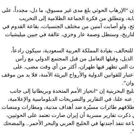
ة إن “الإرهاب الحوثي بلغ مدى غير مسبوق، ما دل، مجدداً، على
صابة، وتنطلق من فكرة الجماعة الظلامية إلى التخريب
نتائج، ولو أصابت آمنين من مختلف الجنسيات، بقاعة القدوم في
التاريخ، وستظل وصمة عار وخزي، عالقة في جبين ميليشيات
حالف، بقيادة المملكة العربية السعودية، سيكون رادعاً،
ي الذيل، وقبلها التعامل من قبل المجتمع الدولي مع رأس
دات التي تظهر فيها طهران، أكثر من أي وقت مضى، على
بار للقوانين الدولية والأرواح البريئة الآمنة، فلا بد من موقف
وان”.
يج البحرينية إن “انحياز الأمم المتحدة وبريطانيا إلى جانب
 عنه علنا، في التقارير والتصريحات الدبلوماسية والإعلامية،
 بإطلاقهم طائرات مسيّرة ضد أهداف مدنية، ومطارات ومنصات
 ذكرت تقارير مسربة أن إيران صارت تعتمد على الحوثيين،
اعة تنفذ أجندتها في الخليج العربي والبحر الأحمر.. والمضحك
.