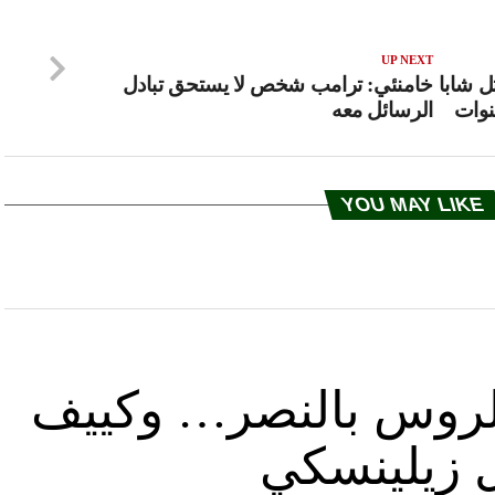
UP NEXT
ل شابا
خامنئي: ترامب شخص لا يستحق تبادل
الرسائل معه
YOU MAY LIKE
د الروس بالنصر… وكييف
ل زيلينسكي