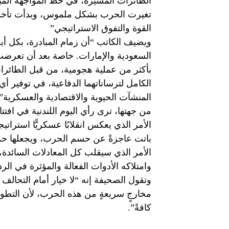
الطائرات المسيَّرة، في خط المواجهة الم
تغيرت الحرب بشكل ملموس، وبدأت تأخذ 
القوة والتفوق الاستراتيجي”
ويضيف الكاتب “أن زمام المبادرة، بكل أبع
السعودية والإمارات. خاصة بعد أن تعرض
بأكثر من عملية هجومية، من قبل الطائرات 
الكامل لترساناتهما الدفاعية، في توفير 
المنشآت الحيوية والاقتصادية والعسكرية”.
من جهتها، ترى رأي اليوم اللندنية في افت
الأمر الذي يعكس انقلابًا عسكريًّا استراتي
باتت عاجزةً ‏عن حسم الحرب، ويجعلها حربً
الأمر الذي سيقلب كل المعادلات السائدة، 
وامتلاكه الأدوات الفعالة والمؤثرة في الرد
وتقول الصحيفة إنه “لا خيار أمام التحالف
مخارجٍ سريعةٍ من هذه الحرب، لأن التطورا
كافةً”.