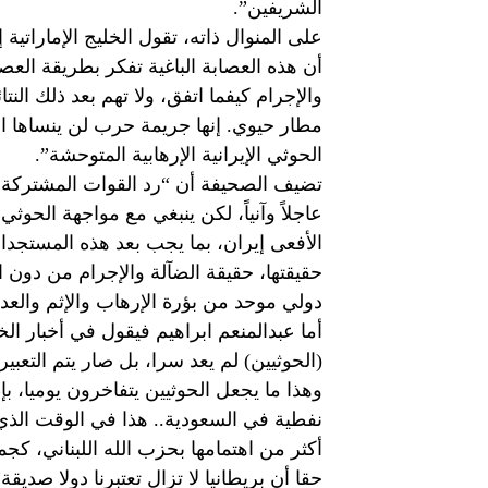
الشريفين”.
على المنوال ذاته، تقول الخليج الإماراتي
أن هذه العصابة الباغية تفكر بطريقة الع
والإجرام كيفما اتفق، ولا تهم بعد ذلك ال
مطار حيوي. إنها جريمة حرب لن ينساها 
الحوثي الإيرانية الإرهابية المتوحشة”.
تضيف الصحيفة أن “رد القوات المشتركة للت
عاجلاً وآنياً، لكن ينبغي مع مواجهة الحوث
الأفعى إيران، بما يجب بعد هذه المستج
حقيقتها، حقيقة الضآلة والإجرام من دون اعت
دولي موحد من بؤرة الإرهاب والإثم والعد
أما عبدالمنعم ابراهيم فيقول في أخبار الخل
(الحوثيين) لم يعد سرا، بل صار يتم التعبير
وهذا ما يجعل الحوثيين يتفاخرون يوميا،
نفطية في السعودية.. هذا في الوقت الذي
أكثر من اهتمامها بحزب الله اللبناني، كجم
حقا أن بريطانيا لا تزال تعتبرنا دولا صديقة”