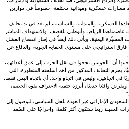
باشرة والردع الاستراتيجي، ضد تحالف السعودية والإمارات،
مسارات عسكرية وميدانية مختلفة، خصوصاً في موازين
ادها العسكرية والميدانية والسياسية، لم تعد في يد تحالف
ت عاصمتاهما الرياض وأبوظبي للقصف، والاستهداف المباشر
المسيَّرة اليمنية، ويأتي ذلك أيضاً في إطار انفضاح الفشل
أي فارق استراتيجي على مستوى الحماية الجوية، والدفاع عن
تاحيتها أن “الحوثيين نجحوا في نقل الحرب إلى عمق أعدائهم،
جيًّا، يحرم التحالف المذكور من أهم أسلحته المتطورة، التي
ا في اتجاهين، وليس في اتجاهٍ واحد، أي باتجاه اليمن فقط،
ويفرض واقعًا جديدًا، أبرزه حتمية الاعتراف بقوة الخصم،
”.
 السعودي الإماراتي غير العودة للحل السياسي، للوصول إلى
ت المقبلة ربما ستكون أكثر كلفةً، وإحراجًا على الصّعد