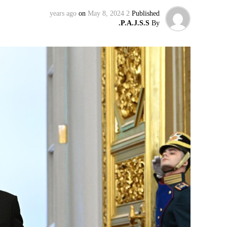
on
May 8, 2024
2 years ago
Published
P.A.J.S.S.
By