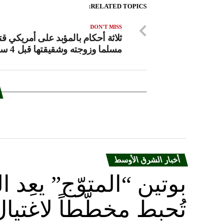
RELATED TOPICS:
DON'T MISS
ثلاثة أحكام بالمؤبد على أمريكي قت
مسلما وزوجته وشقيقتها قبل 4 سنوات
أخبار الشرق الأوسط
بوتين “المتوّج” يعِ
تُحبط مخطّطاً لاغتيا