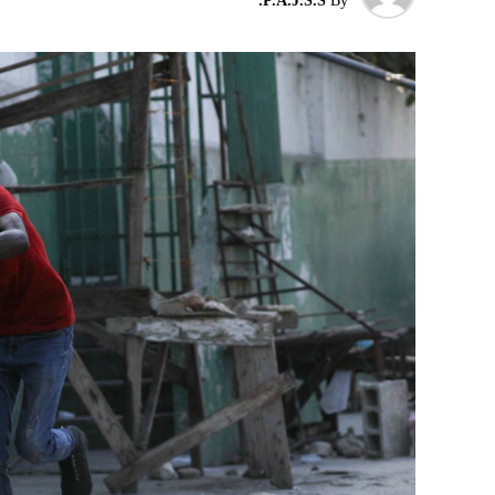
إقليميّاً، أعلن الجيش البيلاروسي أنّه بدأ مناو
P.A.J.S.S.
By
التكتيكية، في حين أوضح أمين مجلس الأمن الب
بإعلان موسكو عن مناورات نووية وستكون «متزامن
مينسك ستشمل على وجه الخصوص، أنظمة «إسكند
في السياق، أشار رئيس أركان القوات المسلّحة ا
إطار هذا الحدث، تمّت إعادة نشر جزء من القوات
«فور إنجاز عملية الانتشار هذه، سنستعرض المسا
غير الاستراتيجية».
وفي أوكرانيا، فكّكت أجهزة الأمن شبكة من العمل
يعدّون لاغتيال الرئيس الأوكراني» فولوديمير 
الاستخبارات العسكرية كيريلو بودانوف، بناءً ع
ضابطَي أمن، مشيرةً إلى أن المشتبه فيهما اللذ
الأوكراني الذي يتولّى أمن المسؤولين الحكوميي
وذكرت الأجهزة أن هذه الشبكة كانت «تحت إشر
المسؤولَين «نقلا معلومات سرّية» إلى روسيا، مؤ