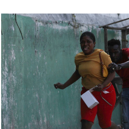
رة للتحقّق من درجة استعداد قاذفات الأسلحة النووية
يلاروسي ألكسندر فولفوفيتش أنّ هذه المناورة مرتبطة
ة» مع التدريبات الروسية، لافتاً إلى أنّ مناورة
ر» الصاروخية وطائرات «سو 25».
لبيلاروسية الجنرال فيكتور غوليفيتش إلى أنّه «في
 ووسائل الطيران في مطار احتياطي»، لافتاً إلى أنّه
ئل المتعلّقة بالاستعدادات لاستخدام الأسلحة النووية
اء التابعين لجهاز الأمن الفدرالي الروسي «كانوا
زيلينسكي ومسؤولين كبار آخرين، مثل رئيس جهاز
لى أوامر من موسكو. وأوقفت الأجهزة الأوكرانية
َين أوقفا «شخصان برتبة كولونيل» من جهاز الدولة
ن.
اف» جهاز الأمن الفدرالي الروسي ويُشتبه في أن
كدةً أنهما كانا يُريدان تجنيد عسكريين «مقرّبين من