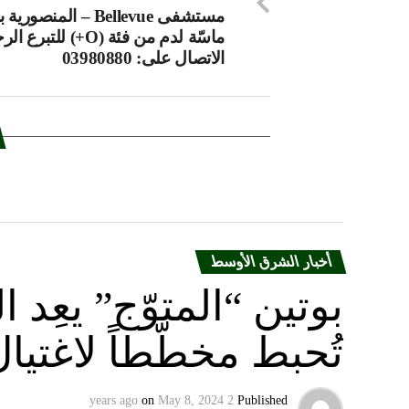
مستشفى Bellevue – المنصور
ماسّة لدم من فئة (O+) للتبرع 
الاتصال على: 03980880
أخبار الشرق الأوسط
بوتين “المتوّج” يعِ
تُحبط مخطّطاً لاغتيا
on
May 8, 2024
2 years ago
Published