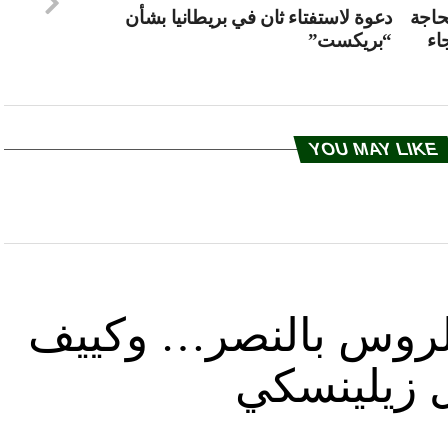
ية بحاجة
دعوة لاستفتاء ثان في بريطانيا بشأن
الرجاء
“بريكست”
YOU MAY LIKE
د الروس بالنصر… وكييف
ل زيلينسكي