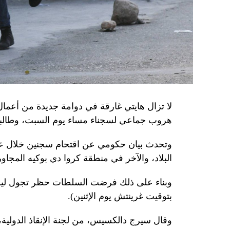
جهاز أمن» زيلينسكي بهدف «احتجازه كرهينة وق
هذه الشبكة حصل على مسيّرات ومتفجّرات.
من جهة أخرى، انتقد الرئيس الصيني شي جينبين
إلى العاصمة بلغراد، حلف «الناتو»، على خلفية
1999، محذّراً من أن بكين «لن تسمح قط بتكرار حدث تاريخي مأسوي كهذا».
واصطحب الرئيس الفرنسي إيمانويل ماكرون شي إ
لا تزال هايتي غارقة في دوامة جديدة من أعما
من زيارة دولة من شأنها أن تسمح بحوار مباشر 
هروب جماعي لسجناء مساء يوم السبت، وطالبت 
ووصل الزعيمان برفقة زوجتيهما بُعيد الظهر 
وتحدث بيان حكومي عن اقتحام سجنين خلال عط
البلاد، والآخر في منطقة كروا دي بوكيه المجاور
متراً.
وقصد ماكرون مطعماً جبليّاً يقع على ارتفاع كبي
بتوقيت غرينتش يوم الإثنين).
ماكرون هناك هدايا لنظيره من بطانيات صوف من
أصفر من سباق فرنسا للدرّاجات.
وقال سيرج دالكسيس، من لجنة الإنقاذ الدولية،