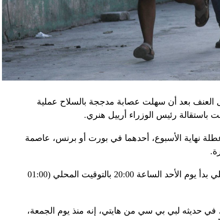
تله». وكشفت أجهزة الأمن الأوكرانية أن أحد أعضاء
غ في تصريحات لصحيفة «بوليتيكا» الصربية قبل وصوله
 قصفه «الفاضح» للسفارة الصينية في يوغوسلافيا عام
لى منطقة البيرينيه الجبلية أمس، في اليوم الثاني
ل العنف بعد أن سهلت عصابة مدججة بالسلاح عملية
عن الحرب في أوكرانيا والخلافات التجارية.
باستقالة رئيس الوزراء أرييل هنري.
إلى جبل تورماليه، إحدى محطات الصعود في طواف
لة نهاية الأسبوع، أحدهما في بورت أو برنس، عاصمة
فرنسا للدرّاجات في أعالي البيرينيه في جنوب غرب البلاد، حيث ما زال الطقس شتويّاً على ارتفاع 2115
ة.
وبناء على ذلك فرضت السلطات حظر تجول ليلي بدأ يوم الأحد الساعة 20:00 بالتوقيت المحلي (01:00
ر، حيث تناول الرئيسان مع زوجتيهما الغداء. وقدّم
 جبال البيرينيه، وزجاجة أرمانياك، وقبعات، وسروال
 في حديثه لبي بي سي من هايتي، إنه منذ يوم الجمعة،