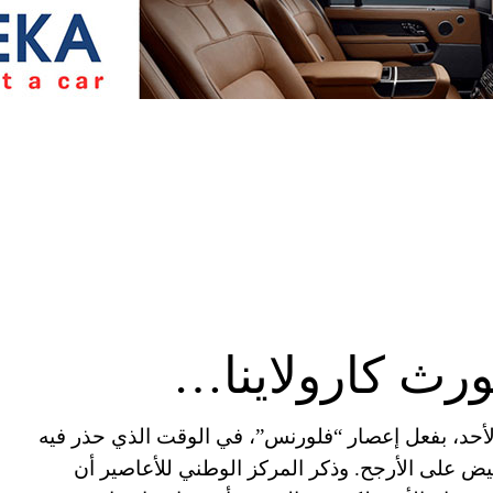
ورث كارولاينا…
الأحد، بفعل إعصار “فلورنس”، في الوقت الذي حذر فيه
يض على الأرجح. وذكر المركز الوطني للأعاصير أن