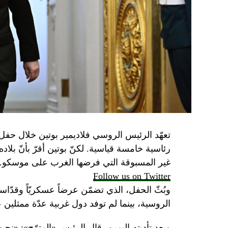
تعهّد الرئيس الروسي فلاديمير بوتين خلال حفل 
رئاسية خامسة قياسية. لكنّ بوتين أقرّ بأنّ بلا
غير المسبوقة التي فرضها الغرب على موسكو.
Follow us on Twitter
وبُثّ الحفل، الذي تضمّن عرضاً عسكريّاً وقدّاساً
الروسية، بينما لم توفد دول غربية عدّة ممثلين 
وبعد تأديته اليمين، قال الرئيس «المتوّج»: «نح