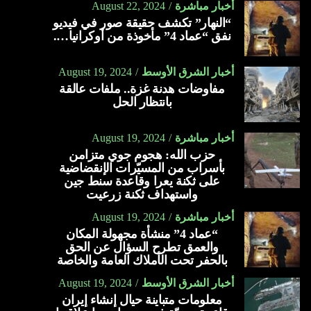
أخبار مباشرة
August 22, 2024
“النهار” تكشف حقيقة صور في فيديو
نفق “عماد 4” مأخوذة من أوكرانيا….
أخبار الشرق الأوسط
August 19, 2024
مفاوضات هدنة غزة.. ملفات عالقة
بانتظار الحل
أخبار مباشرة
August 19, 2024
حزب الله: هجوم جوي متزامن
بأسراب من المسيّرات الإنقضاضية
على ثكنة يعرا وقاعدة سنط جين
واستهداف ثكنة زرعيت
أخبار مباشرة
August 19, 2024
“عماد 4” منشأة مجهولة المكان
والعمق تطرح السؤال عن الحق
بالحفر تحت الأملاك العامة والخاصة
أخبار الشرق الأوسط
August 19, 2024
معلومات متباينة حيال إنشاء إيران