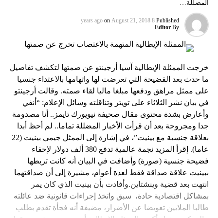
المضللة…
on
August 21, 2018
8 years ago
Published
Editor
By
خرجت الممثلة الإيطالية آسيا أرجينتو عن صمتها لتكشف تفاصيل
ما حدث بعد الفضيحة التي تعرضت لها واتهامها بالاعتداء جنسيا
على ممثل مراهق ودفعها مبلغا ماليا لقاء صمته. وقالت أرجينتو
في بيان نشر الثلاثاء على تويتر وتناقلته وسائل الإعلام: “أنفي
وأعارض بشدة محتوى مقال صحيفة نيويورك تايمز.. أنا مصدومة
جدا ومجروحة بعد أن قرأت الأخبار المضللة تماما.. لم أحظ أبدا
بعلاقة جنسية مع بينيت”، في إشارة إلى الممثل جيمي بينيت (22
عاما). إقرأ المزيد نجمة عالمية تدفع 380 ألف دولار لإخفاء
فضيحة جنسية (صورة) وأضافت في البيان أنه كانت تربطها
ببينيت علاقة صداقة فقط لعدة أعوام، مشيرة إلى أن صداقتهما
انتهت بعد قضية وينشتاين.وأفادت بأن بينيت الذي كان يمر
بمشاكل اقتصادية حادة، سبق واتخذ إجراءات قانونية ضد عائلته
طالبا الملايين تعويضا عن الأضرار، مضيفة أنه فجأة تقدم بطلب