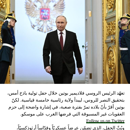
تعهّد الرئيس الروسي فلاديمير بوتين خلال حفل تولية باذخ أمس،
بتحقيق النصر للروس، ليبدأ ولاية رئاسية خامسة قياسية. لكنّ
بوتين أقرّ بأنّ بلاده تمرّ بفترة صعبة، في إشارة واضحة إلى حزم
العقوبات غير المسبوقة التي فرضها الغرب على موسكو.
Follow us on Twitter
وبُثّ الحفل، الذي تضمّن عرضاً عسكريّاً وقدّاساً أرثوذكسيّاً،