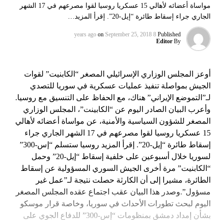
مواساة أعضائه لأهالي 15 عسكريا روسيا لقوا مصرعهم في 17 الشهر
الجاري جراء إسقاط طائرة “إيل-20”. إقرأ المزيد…
on
September 25, 2018
8 years ago
Published
Editor
By
أوعز المجلس الوزاري الإسرائيلي المصغر “الكابنيت” لقوات
الجيش بمواصلة تنفيذ عمليات عسكرية في سوريا للتصدي
لـ”التموضع الإيراني” هناك، مع الحفاظ على التنسيق مع روسيا.
وأعرب البيان الصادر اليوم عن “الكابينت”، المجلس الوزاري
المصغر للشؤون السياسية والأمنية، عن مواساة أعضائه لأهالي
15 عسكريا روسيا لقوا مصرعهم في 17 الشهر الجاري جراء
إسقاط طائرة “إيل-20”. إقرأ المزيد روسيا ستسلم “إس-300”
لسوريا خلال أسبوعين على خلفية إسقاط “إيل-20” وحمل
“الكابنيت” مرة أخرى الجيش السوري المسؤولية عن إسقاط
الطائرة، مشيرا إلى أن الكارثة حصلت نتيجة لـ”عمل غير
مسؤول”.وصدر هذا البيان عقب اجتماع عقده المجلس المصغر
اليوم لبحث تطورات الأحداث في سوريا، وخاصة قرار موسكو
بشأن إمداد دمشق بمنظومات “إس-300” للدفاع الجوي على