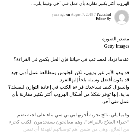
الهروب أكثر بكثير مقارنة بأي عمل فني آخر. وفيما يلي…
on
August 7, 2019
7 years ago
Published
Editor
By
مصدر الصورة
Getty Images
عندما تزدادالمصاعب في حياتنا فإن الحل يكمن في القراءة؟
قد يبدو الأمر غير بديهي، لكن الجلوس ومطالعة عمل أدبي جيد
قد يكون أفضل وسيلة يلجأ إليهاالفرد.
والسؤال كيف تساعدك قراءة الكتب في إعادة التوازن لنفسك؟
بداية، إنها توفر شكلا من أشكال الهروب أكثر بكثير مقارنة بأي
عمل فني آخر.
وفيما يلي نتائج تجربة أجرتها بي بي سي بناء على لجنة تضم
“خبراء العلاج بالقراءة”، وهم معالجون يستخدمون الكتب كجزء
من العلاج، وهي من ضمن أهم توصياتهم لتهدئة أي نفس