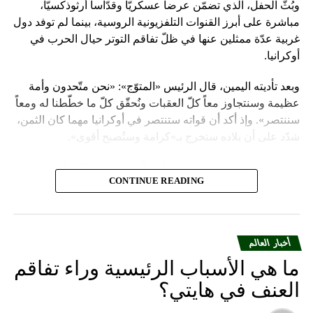
وبُثّ الحفل، الذي تضمّن عرضاً عسكريّاً وقدّاساً أرثوذكسيّاً،
مباشرة على أبرز القنوات التلفزيونية الروسية، بينما لم توفد دول
غربية عدّة ممثلين عنها في ظلّ تفاقم التوتر حيال الحرب في
أوكرانيا.
وبعد تأديته اليمين، قال الرئيس «المتوّج»: «نحن متّحدون وأمة
عظيمة وسنتجاوز معاً كلّ العقبات ونُحقّق كلّ ما خطّطنا له ومعاً
سننتصر». وإذ أكد أن قواته ستنتصر في أوكرانيا مهما كان الثمن،
شدّد على أن بلاده ستخرج بـ»كرامة وستُصبح أقوى».
واعتبر «القيصر» من قاعة «سانت أندروز» في الكرملين، حيث
CONTINUE READING
استُقبل بتصفيق حار من المسؤولين الروس وأبرز الشخصيات
العسكرية الذين ردّدوا النشيد الوطني، أن «خدمة روسيا شرف
هائل ومسؤولية ومهمّة مقدّسة».
أخبار العالم
وبعدما وقف بمفرده تحت المطر بينما شاهد عرضاً عسكريّاً،
ما هي الأسباب الرئيسية وراء تفاقم
باركه رئيس الكنيسة الأرثوذكسية الروسية البطريرك كيريل الذي
قال: «فليكن الله في عونك لمواصلة المهمّة التي سخّرك لها»،
العنف في هايتي؟
مشبّهاً بوتين بالحاكم في العصور الوسطى ألكسندر نيفسكي