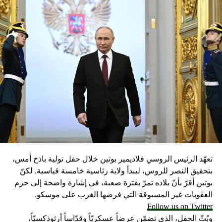
تعبر فقط عن رأي الصحيفة
RELATED TOPICS:
UP NEX
صوير جوي من قاعدة القوات الجوية الأمريكية يظهر إحدى
كبر مقابر الطائرات الحربية
DON'T MISS
أسرار “الجمهورية”: مرجع حكومي سابق يعمل على خط
الوساطات!
تعهّد الرئيس الروسي فلاديمير بوتين خلال حفل تولية باذخ أمس،
بتحقيق النصر للروس، ليبدأ ولاية رئاسية خامسة قياسية. لكنّ
بوتين أقرّ بأنّ بلاده تمرّ بفترة صعبة، في إشارة واضحة إلى حزم
العقوبات غير المسبوقة التي فرضها الغرب على موسكو.
Follow us on Twitter
وبُثّ الحفل، الذي تضمّن عرضاً عسكريّاً وقدّاساً أرثوذكسيّاً،