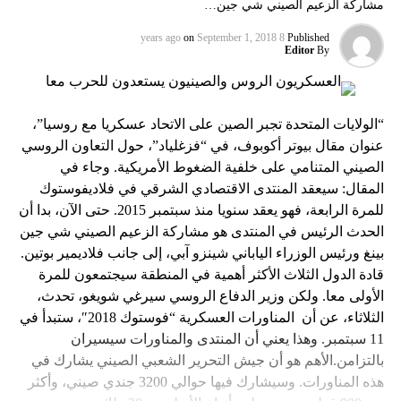
مشاركة الزعيم الصيني شي جين…
on
September 1, 2018
8 years ago
Published
Editor
By
“الولايات المتحدة تجبر الصين على الاتحاد عسكريا مع روسيا”،
عنوان مقال بيوتر أكوبوف، في “فزغلياد”، حول التعاون الروسي
الصيني المتنامي على خلفية الضغوط الأمريكية. وجاء في
المقال: سيعقد المنتدى الاقتصادي الشرقي في فلاديفوستوك
للمرة الرابعة، فهو يعقد سنويا منذ سبتمبر 2015. حتى الآن، بدا أن
الحدث الرئيس في المنتدى هو مشاركة الزعيم الصيني شي جين
بينغ ورئيس الوزراء الياباني شينزو آبي، إلى جانب فلاديمير بوتين.
قادة الدول الثلاث الأكثر أهمية في المنطقة سيجتمعون للمرة
الأولى معا. ولكن وزير الدفاع الروسي سيرغي شويغو، تحدث،
الثلاثاء، عن أن المناورات العسكرية “فوستوك 2018″، ستبدأ في
11 سبتمبر. وهذا يعني أن المنتدى والمناورات سيسيران
بالتزامن.الأهم هو أن جيش التحرير الشعبي الصيني يشارك في
هذه المناورات. وسيشارك فيها حوالي 3200 جندي صيني، وأكثر