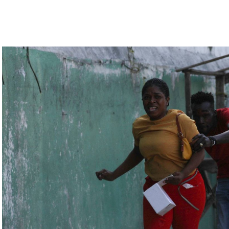
رة للتحقّق من درجة استعداد قاذفات الأسلحة النووية
يلاروسي ألكسندر فولفوفيتش أنّ هذه المناورة مرتبطة
ة» مع التدريبات الروسية، لافتاً إلى أنّ مناورة
ر» الصاروخية وطائرات «سو 25».
لبيلاروسية الجنرال فيكتور غوليفيتش إلى أنّه «في
 ووسائل الطيران في مطار احتياطي»، لافتاً إلى أنّه
ئل المتعلّقة بالاستعدادات لاستخدام الأسلحة النووية
اء التابعين لجهاز الأمن الفدرالي الروسي «كانوا
زيلينسكي ومسؤولين كبار آخرين، مثل رئيس جهاز
لى أوامر من موسكو. وأوقفت الأجهزة الأوكرانية
َين أوقفا «شخصان برتبة كولونيل» من جهاز الدولة
ن.