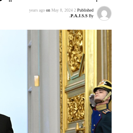
on
May 8, 2024
2 years ago
Published
P.A.J.S.S.
By