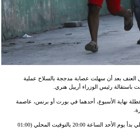
اف» جهاز الأمن الفدرالي الروسي ويُشتبه في أن
كدةً أنهما كانا يُريدان تجنيد عسكريين «مقرّبين من
تله». وكشفت أجهزة الأمن الأوكرانية أن أحد أعضاء
غ في تصريحات لصحيفة «بوليتيكا» الصربية قبل وصوله
 قصفه «الفاضح» للسفارة الصينية في يوغوسلافيا عام
لى منطقة البيرينيه الجبلية أمس، في اليوم الثاني
ل العنف بعد أن سهلت عصابة مدججة بالسلاح عملية
عن الحرب في أوكرانيا والخلافات التجارية.
باستقالة رئيس الوزراء أرييل هنري.
إلى جبل تورماليه، إحدى محطات الصعود في طواف
لة نهاية الأسبوع، أحدهما في بورت أو برنس، عاصمة
فرنسا للدرّاجات في أعالي البيرينيه في جنوب غرب البلاد، حيث ما زال الطقس شتويّاً على ارتفاع 2115
ة.
وبناء على ذلك فرضت السلطات حظر تجول ليلي بدأ يوم الأحد الساعة 20:00 بالتوقيت المحلي (01:00
ر، حيث تناول الرئيسان مع زوجتيهما الغداء. وقدّم
 جبال البيرينيه، وزجاجة أرمانياك، وقبعات، وسروال