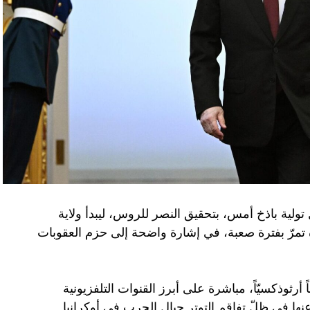
تولية باذخ أمس، بتحقيق النصر للروس، ليبدأ ولاية
ده تمرّ بفترة صعبة، في إشارة واضحة إلى حزم العقوبات
 أرثوذكسيّاً، مباشرة على أبرز القنوات التلفزيونية
عنها في ظلّ تفاقم التوتر حيال الحرب في أوكرانيا.