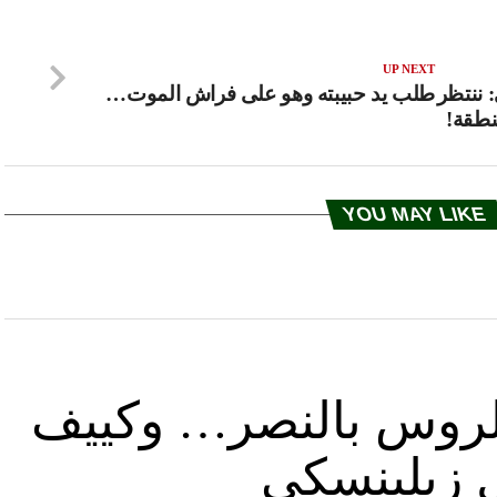
UP NEXT
 ننتظر
طلب يد حبيبته وهو على فراش الموت…
نطقة!
YOU MAY LIKE
د الروس بالنصر… وكييف
ل زيلينسكي