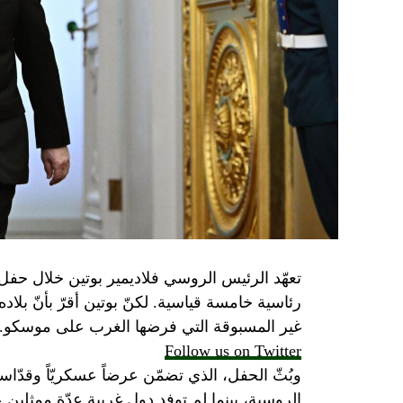
تعهّد الرئيس الروسي فلاديمير بوتين خلال حفل 
رئاسية خامسة قياسية. لكنّ بوتين أقرّ بأنّ بلا
غير المسبوقة التي فرضها الغرب على موسكو.
Follow us on Twitter
وبُثّ الحفل، الذي تضمّن عرضاً عسكريّاً وقدّاساً
الروسية، بينما لم توفد دول غربية عدّة ممثلين 