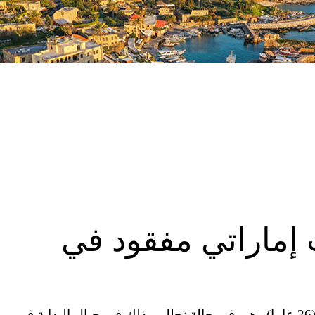
 إماراتي مفقود في
عثر مارة بالصدفة، على جثة شاب إماراتي مفقود (26 عاما) وهي في حالة تحلل، وذلك في جبال البداية في