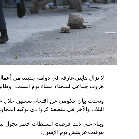
وذكرت الأجهزة أن هذه الشبكة كانت «تحت إشر
المسؤولَين «نقلا معلومات سرّية» إلى روسيا، مؤ
جهاز أمن» زيلينسكي بهدف «احتجازه كرهينة وق
هذه الشبكة حصل على مسيّرات ومتفجّرات.
من جهة أخرى، انتقد الرئيس الصيني شي جينبين
إلى العاصمة بلغراد، حلف «الناتو»، على خلفية
1999، محذّراً من أن بكين «لن تسمح قط بتكرار حدث تاريخي مأسوي كهذا».
واصطحب الرئيس الفرنسي إيمانويل ماكرون شي إ
لا تزال هايتي غارقة في دوامة جديدة من أعما
من زيارة دولة من شأنها أن تسمح بحوار مباشر 
هروب جماعي لسجناء مساء يوم السبت، وطالبت 
ووصل الزعيمان برفقة زوجتيهما بُعيد الظهر 
وتحدث بيان حكومي عن اقتحام سجنين خلال عط
البلاد، والآخر في منطقة كروا دي بوكيه المجاور
متراً.
وقصد ماكرون مطعماً جبليّاً يقع على ارتفاع كبي
بتوقيت غرينتش يوم الإثنين).
ماكرون هناك هدايا لنظيره من بطانيات صوف من