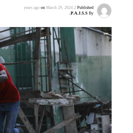
on
March 29, 2024
2 years ago
Published
إقليميّاً، أعلن الجيش البيلاروسي أنّه بدأ مناو
P.A.J.S.S.
By
التكتيكية، في حين أوضح أمين مجلس الأمن الب
بإعلان موسكو عن مناورات نووية وستكون «متزامن
مينسك ستشمل على وجه الخصوص، أنظمة «إسكند
في السياق، أشار رئيس أركان القوات المسلّحة ا
إطار هذا الحدث، تمّت إعادة نشر جزء من القوات
«فور إنجاز عملية الانتشار هذه، سنستعرض المسا
غير الاستراتيجية».
وفي أوكرانيا، فكّكت أجهزة الأمن شبكة من العمل
يعدّون لاغتيال الرئيس الأوكراني» فولوديمير 
الاستخبارات العسكرية كيريلو بودانوف، بناءً ع
ضابطَي أمن، مشيرةً إلى أن المشتبه فيهما اللذ
الأوكراني الذي يتولّى أمن المسؤولين الحكوميي