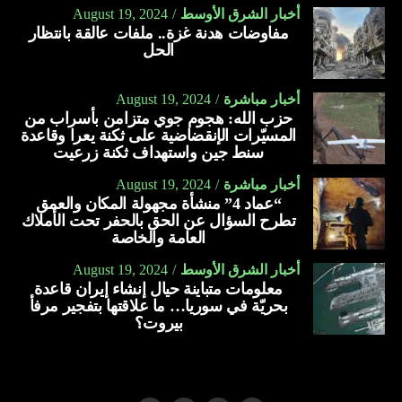
أخبار الشرق الأوسط
August 19, 2024
مفاوضات هدنة غزة.. ملفات عالقة بانتظار
الحل
أخبار مباشرة
August 19, 2024
حزب الله: هجوم جوي متزامن بأسراب من
المسيّرات الإنقضاضية على ثكنة يعرا وقاعدة
سنط جين واستهداف ثكنة زرعيت
أخبار مباشرة
August 19, 2024
“عماد 4” منشأة مجهولة المكان والعمق
تطرح السؤال عن الحق بالحفر تحت الأملاك
العامة والخاصة
أخبار الشرق الأوسط
August 19, 2024
معلومات متباينة حيال إنشاء إيران قاعدة
بحريّة في سوريا… ما علاقتها بتفجير مرفأ
بيروت؟