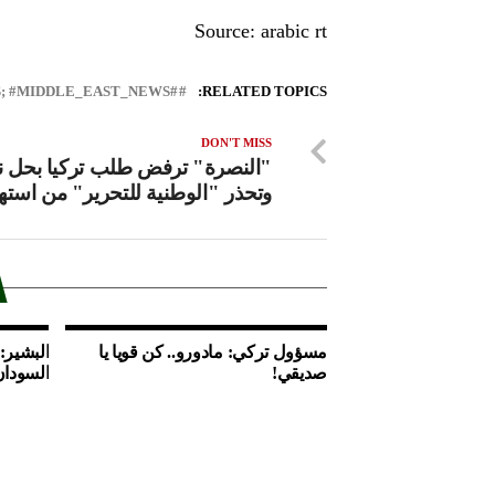
Source: arabic rt
#LEBANON_NEWS; #MIDDLE_EAST_NEWS
RELATED TOPICS:
DON'T MISS
"النصرة" ترفض طلب تركيا بحل ن
وتحذر "الوطنية للتحرير" من استهد
مسؤول تركي: مادورو.. كن قويا يا
البشير:
صديقي!
السودان