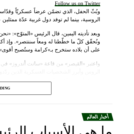
Follow us on Twitter
وبُثّ الحفل، الذي تضمّن عرضاً عسكريّاً وقدّاساً
الروسية، بينما لم توفد دول غربية عدّة ممثلين 
وبعد تأديته اليمين، قال الرئيس «المتوّج»: «نح
ونُحقّق كلّ ما خطّطنا له ومعاً سننتصر». وإذ أك
على أن بلاده ستخرج بـ»كرامة وستُصبح أقوى».
واعتبر «القيصر» من قاعة «سانت أندروز» في 
الروس وأبرز الشخصيات العسكرية الذين ردّدو
ومسؤولية ومهمّة مقدّسة».
ADING
وبعدما وقف بمفرده تحت المطر بينما شاهد عرضا
البطريرك كيريل الذي قال: «فليكن الله في عونك
بالحاكم في العصور الوسطى ألكسندر نيفسكي بين
أخبار العالم
ويأتي حفل التولية قبل يومين على احتفال روسيا
ما هي الأسباب الرئي
السلطات حواجز في وسط موسكو قبل المناسبت