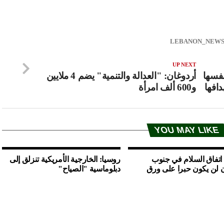
UP NEXT
فسها
أردوغان: "العدالة والتنمية" يضم 4 ملايين
افها
و600 ألف امرأة
YOU MAY LIKE
 اتفاق السلام في جنوب
روسيا: الخارجية الأمريكية تنزلق إلى
 لن يكون حبرا على ورق
دبلوماسية "الصياح"