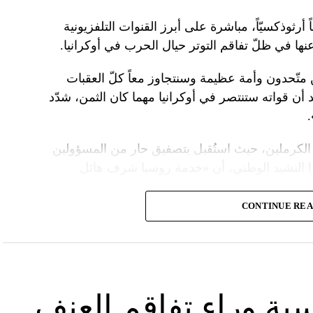
 أرثوذكسيّاً، مباشرة على أبرز القنوات التلفزيونية
عنها في ظلّ تفاقم التوتر حيال الحرب في أوكرانيا.
ن متّحدون وأمة عظيمة وسنتجاوز معاً كلّ العقبات
د أن قواته ستنتصر في أوكرانيا مهما كان الثمن، شدّد
الكرملين، حيث استُقبل بتصفيق حار من المسؤولين
ا النشيد الوطني، أن «خدمة روسيا شرف هائل
CONTINUE RE
ً عسكريّاً، باركه رئيس الكنيسة الأرثوذكسية الروسية
 لمواصلة المهمّة التي سخّرك لها»، مشبّهاً بوتين
ما تمنّى له الحكم الأبدي.
 بـ»عيد النصر» في التاسع من أيار، فيما أقامت
سية وراء تفاقم العنف
َين.