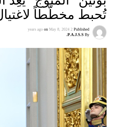
بوتين “المتوّج” يعِ
تُحبط مخطّطاً لاغتيا
on
May 8, 2024
2 years ago
Published
P.A.J.S.S.
By