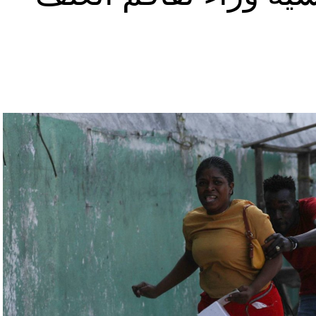
رملة المعارض أليكسي نافالني، يوليا نافالنايا،
تبقى غارقة في النزاعات طالما أنه في السلطة.
رة للتحقّق من درجة استعداد قاذفات الأسلحة النووية
يلاروسي ألكسندر فولفوفيتش أنّ هذه المناورة مرتبطة
ة» مع التدريبات الروسية، لافتاً إلى أنّ مناورة
ر» الصاروخية وطائرات «سو 25».
لبيلاروسية الجنرال فيكتور غوليفيتش إلى أنّه «في
 ووسائل الطيران في مطار احتياطي»، لافتاً إلى أنّه
ئل المتعلّقة بالاستعدادات لاستخدام الأسلحة النووية
اء التابعين لجهاز الأمن الفدرالي الروسي «كانوا
زيلينسكي ومسؤولين كبار آخرين، مثل رئيس جهاز
لى أوامر من موسكو. وأوقفت الأجهزة الأوكرانية