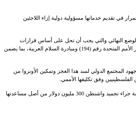
رار في تقديم خدماتها مسؤولية دولية إزاء اللاجئين
الوضع النهائي والتي يجب أن تحل على أساس قرارات
الشرعية الدولية ذات الصلة، خصوصا قرار الأمم المتحدة رقم (194) ومبادرة السلام العربية، بما يضمن
ود المجتمع الدولي لسد هذا العجز وتمكين الأونروا من
ن الفلسطينيين وفق تكليفها الأممي.
وتعاني الوكالة الأممية من أزمة مالية خانقة جراء تجميد واشنطن 300 مليون دولار من أصل مساعدتها