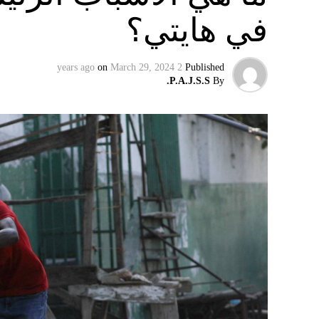
في هايتي؟
وفي تسجيل مصوّر قبل دقائق على توليته، وصفت أ
الرئيس الروسي، بالمخادع، مؤكدةً أن روسيا س
on
March 29, 2024
2 years ago
Published
إقليميّاً، أعلن الجيش البيلاروسي أنّه بدأ مناو
P.A.J.S.S.
By
التكتيكية، في حين أوضح أمين مجلس الأمن الب
بإعلان موسكو عن مناورات نووية وستكون «متزامن
مينسك ستشمل على وجه الخصوص، أنظمة «إسكند
في السياق، أشار رئيس أركان القوات المسلّحة ا
إطار هذا الحدث، تمّت إعادة نشر جزء من القوات
«فور إنجاز عملية الانتشار هذه، سنستعرض المسا
غير الاستراتيجية».
وفي أوكرانيا، فكّكت أجهزة الأمن شبكة من العمل
يعدّون لاغتيال الرئيس الأوكراني» فولوديمير 
الاستخبارات العسكرية كيريلو بودانوف، بناءً ع