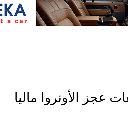
ت عجز الأونروا ماليا