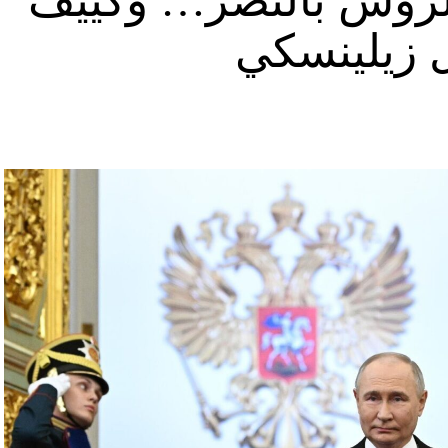
د الروس بالنصر… وكييف
ل زيلينسكي