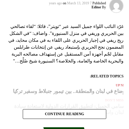
on
March 13, 2019
7 years ago
Published
Editor
By
غرّد النائب اللواء جميل السيد عبر “تويتر”، قائلا: “لقاء تصالحي
بين الحريري وريفي في منزل السنيورة”. واضاف: “في الشكل
ربِح ريفي في إجبار الحريري على اللقاء به في مكان محايد، في
المضمون نجح الحريري بإستبعاد ريفي عن إنتخابات طرابلس
مقابل لجْم أجهزة أمن المستقبل عن إستهداف مصالحه البرية
والبحرية الخاصة والعامة، والخلاصة؟ السنيورة شيخ صُلْح…”
RELATED TOPICS:
UP NEX
لاوضاع في لبنان والمنطقة.. بين تيمور جنبلاط وسفير تركيا
DON'T MISS
سامي الجميل: لتطبيق القرارات الدولية لاستعادة سيادة
لبنان واستقلاله
CONTINUE READING