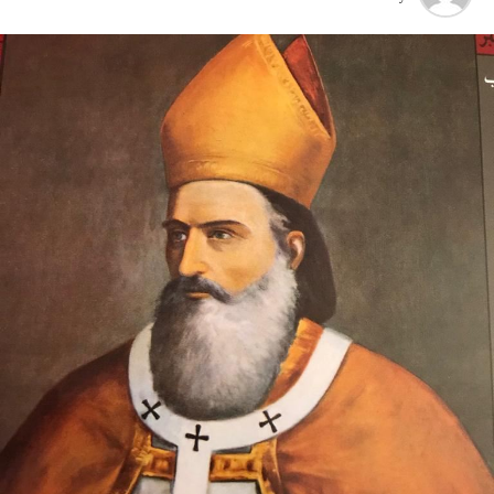
يوغوسلافيا عام 1999، محذّراً من أن بكين «لن تسمح قط بتكرار
حدث تاريخي مأسوي كهذا».
واصطحب الرئيس الفرنسي إيمانويل ماكرون شي إلى منطقة
وقال دييغو دارين، الخبير في شؤون هايتي من مجموعة الأزمات
البيرينيه الجبلية أمس، في اليوم الثاني من زيارة دولة من شأنها
الدولية، لبي بي سي إن الأزمة تفاقمت بعد توحيد العصابات
أن تسمح بحوار مباشر عن الحرب في أوكرانيا والخلافات
جبهتهم التي كانت متناحرة منذ وقت قريب.
التجارية.
ووصل الزعيمان برفقة زوجتيهما بُعيد الظهر إلى جبل تورماليه،
إحدى محطات الصعود في طواف فرنسا للدرّاجات في أعالي
البيرينيه في جنوب غرب البلاد، حيث ما زال الطقس شتويّاً على
ارتفاع 2115 متراً.
وقصد ماكرون مطعماً جبليّاً يقع على ارتفاع كبير، حيث تناول
الرئيسان مع زوجتيهما الغداء. وقدّم ماكرون هناك هدايا لنظيره
من بطانيات صوف من جبال البيرينيه، وزجاجة أرمانياك،
وقبعات، وسروال أصفر من سباق فرنسا للدرّاجات.
وقال ماكرون لشي: «أعلم أنك تُحبّ الرياضة… سنكون سعداء