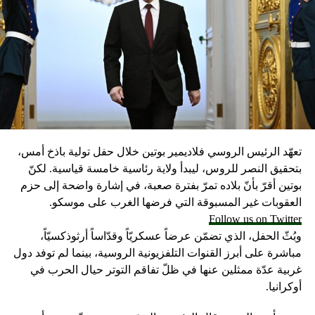
تعهّد الرئيس الروسي فلاديمير بوتين خلال حفل تولية باذخ أمس،
بتحقيق النصر للروس، ليبدأ ولاية رئاسية خامسة قياسية. لكنّ
بوتين أقرّ بأنّ بلاده تمرّ بفترة صعبة، في إشارة واضحة إلى حزم
العقوبات غير المسبوقة التي فرضها الغرب على موسكو.
Follow us on Twitter
وبُثّ الحفل، الذي تضمّن عرضاً عسكريّاً وقدّاساً أرثوذكسيّاً،
مباشرة على أبرز القنوات التلفزيونية الروسية، بينما لم توفد دول
غربية عدّة ممثلين عنها في ظلّ تفاقم التوتر حيال الحرب في
أوكرانيا.