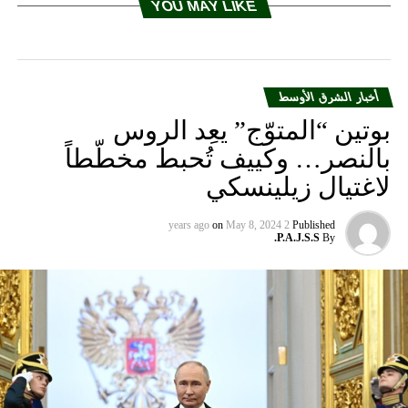
YOU MAY LIKE
أخبار الشرق الأوسط
بوتين “المتوّج” يعِد الروس
بالنصر… وكييف تُحبط مخطّطاً
لاغتيال زيلينسكي
on
May 8, 2024
2 years ago
Published
P.A.J.S.S.
By