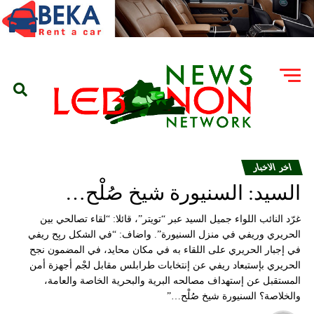
اخر الاخبار
السيد: السنيورة شيخ صُلْح…
غرّد النائب اللواء جميل السيد عبر “تويتر”، قائلا: “لقاء تصالحي بين
الحريري وريفي في منزل السنيورة”. واضاف: “في الشكل ربِح ريفي
في إجبار الحريري على اللقاء به في مكان محايد، في المضمون نجح
الحريري بإستبعاد ريفي عن إنتخابات طرابلس مقابل لجْم أجهزة أمن
المستقبل عن إستهداف مصالحه البرية والبحرية الخاصة والعامة،
والخلاصة؟ السنيورة شيخ صُلْح…”