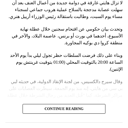
لا تزال هايتي غارقة في دوامة جديدة من أعمال العنف بعد أن
في السياق، أشار رئيس أركان القوات المسلّحة البيلاروسية
سهلت عصابة مدججة بالسلاح عملية هروب جماعي لسجناء
الجنرال فيكتور غوليفيتش إلى أنّه «في إطار هذا الحدث، تمّت
مساء يوم السبت، وطالبت باستقالة رئيس الوزراء أرييل هنري.
إعادة نشر جزء من القوات ووسائل الطيران في مطار
وتحدث بيان حكومي عن اقتحام سجنين خلال عطلة نهاية
احتياطي»، لافتاً إلى أنّه «فور إنجاز عملية الانتشار هذه،
الأسبوع، أحدهما في بورت أو برنس، عاصمة البلاد، والآخر في
سنستعرض المسائل المتعلّقة بالاستعدادات لاستخدام الأسلحة
منطقة كروا دي بوكيه المجاورة.
النووية غير الاستراتيجية».
وبناء على ذلك فرضت السلطات حظر تجول ليلي بدأ يوم الأحد
وفي أوكرانيا، فكّكت أجهزة الأمن شبكة من العملاء التابعين
الساعة 20:00 بالتوقيت المحلي (01:00 بتوقيت غرينتش يوم
لجهاز الأمن الفدرالي الروسي «كانوا يعدّون لاغتيال الرئيس
الإثنين).
الأوكراني» فولوديمير زيلينسكي ومسؤولين كبار آخرين، مثل
رئيس جهاز الاستخبارات العسكرية كيريلو بودانوف، بناءً على
وقال سيرج دالكسيس، من لجنة الإنقاذ الدولية، في حديثه لبي
أوامر من موسكو. وأوقفت الأجهزة الأوكرانية ضابطَي أمن،
بي سي من هايتي، إنه منذ يوم الجمعة، سيطرت العصابات على
مشيرةً إلى أن المشتبه فيهما اللذَين أوقفا «شخصان برتبة
مراكز الشرطة، كما “قُتل العديد من رجال الشرطة خلال عطلة
كولونيل» من جهاز الدولة الأوكراني الذي يتولّى أمن المسؤولين
نهاية الأسبوع”.
الحكوميين.
CONTINUE READING
وأدى ذلك إلى تشتيت انتباه السلطات وتسهيل تنفيذ هجوم منسق
وذكرت الأجهزة أن هذه الشبكة كانت «تحت إشراف» جهاز الأمن
ومخطط له على السجون.
الفدرالي الروسي ويُشتبه في أن المسؤولَين «نقلا معلومات