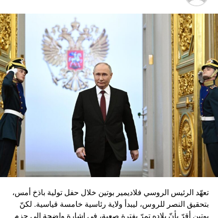
تعهّد الرئيس الروسي فلاديمير بوتين خلال حفل تولية باذخ أمس،
بتحقيق النصر للروس، ليبدأ ولاية رئاسية خامسة قياسية. لكنّ
بوتين أقرّ بأنّ بلاده تمرّ بفترة صعبة، في إشارة واضحة إلى حزم