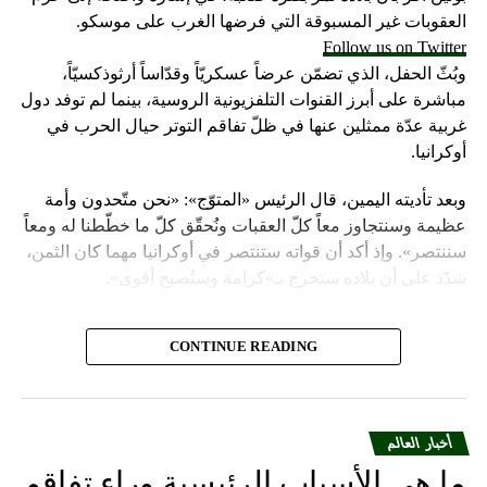
العقوبات غير المسبوقة التي فرضها الغرب على موسكو.
Follow us on Twitter
وبُثّ الحفل، الذي تضمّن عرضاً عسكريّاً وقدّاساً أرثوذكسيّاً،
مباشرة على أبرز القنوات التلفزيونية الروسية، بينما لم توفد دول
غربية عدّة ممثلين عنها في ظلّ تفاقم التوتر حيال الحرب في
أوكرانيا.
وبعد تأديته اليمين، قال الرئيس «المتوّج»: «نحن متّحدون وأمة
عظيمة وسنتجاوز معاً كلّ العقبات ونُحقّق كلّ ما خطّطنا له ومعاً
سننتصر». وإذ أكد أن قواته ستنتصر في أوكرانيا مهما كان الثمن،
شدّد على أن بلاده ستخرج بـ»كرامة وستُصبح أقوى».
واعتبر «القيصر» من قاعة «سانت أندروز» في الكرملين، حيث
CONTINUE READING
استُقبل بتصفيق حار من المسؤولين الروس وأبرز الشخصيات
العسكرية الذين ردّدوا النشيد الوطني، أن «خدمة روسيا شرف
هائل ومسؤولية ومهمّة مقدّسة».
أخبار العالم
وبعدما وقف بمفرده تحت المطر بينما شاهد عرضاً عسكريّاً،
ما هي الأسباب الرئيسية وراء تفاقم
باركه رئيس الكنيسة الأرثوذكسية الروسية البطريرك كيريل الذي