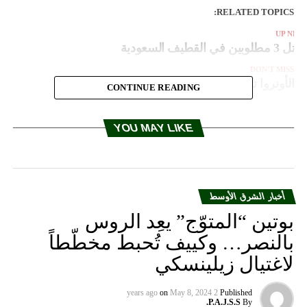
RELATED TOPICS:
UP NEX
قتل 3 مطلوبين في القطيف السعودية
DON'T MISS
الأونروا تحصل على تمويل جديد
CONTINUE READING
YOU MAY LIKE
أخبار الشرق الأوسط
بوتين “المتوّج” يعِد الروس
بالنصر… وكييف تُحبط مخطّطاً
لاغتيال زيلينسكي
on
May 8, 2024
2 years ago
Published
P.A.J.S.S.
By