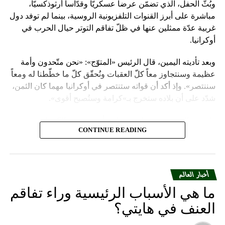
وبُثّ الحفل، الذي تضمّن عرضاً عسكريّاً وقدّاساً أرثوذكسيّاً،
مباشرة على أبرز القنوات التلفزيونية الروسية، بينما لم توفد دول
غربية عدّة ممثلين عنها في ظلّ تفاقم التوتر حيال الحرب في
أوكرانيا.
وبعد تأديته اليمين، قال الرئيس «المتوّج»: «نحن متّحدون وأمة
عظيمة وسنتجاوز معاً كلّ العقبات ونُحقّق كلّ ما خطّطنا له ومعاً
سننتصر». وإذ أكد أن قواته ستنتصر في أوكرانيا مهما كان الثمن،
شدّد على أن بلاده ستخرج بـ»كرامة وستُصبح أقوى».
واعتبر «القيصر» من قاعة «سانت أندروز» في الكرملين، حيث
CONTINUE READING
استُقبل بتصفيق حار من المسؤولين الروس وأبرز الشخصيات
العسكرية الذين ردّدوا النشيد الوطني، أن «خدمة روسيا شرف
هائل ومسؤولية ومهمّة مقدّسة».
أخبار العالم
وبعدما وقف بمفرده تحت المطر بينما شاهد عرضاً عسكريّاً،
ما هي الأسباب الرئيسية وراء تفاقم
باركه رئيس الكنيسة الأرثوذكسية الروسية البطريرك كيريل الذي
قال: «فليكن الله في عونك لمواصلة المهمّة التي سخّرك لها»،
العنف في هايتي؟
مشبّهاً بوتين بالحاكم في العصور الوسطى ألكسندر نيفسكي