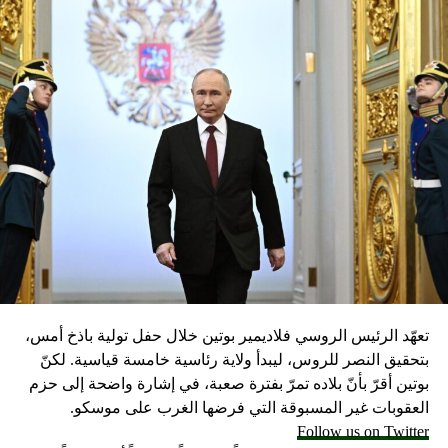
DON'T MISS
قتيل من الجيش اللبناني و7 جرحى في اشتباكات مع
مطلوبين على الحدود مع سوريا
تعهّد الرئيس الروسي فلاديمير بوتين خلال حفل تولية باذخ أمس،
بتحقيق النصر للروس، ليبدأ ولاية رئاسية خامسة قياسية. لكنّ
بوتين أقرّ بأنّ بلاده تمرّ بفترة صعبة، في إشارة واضحة إلى حزم
العقوبات غير المسبوقة التي فرضها الغرب على موسكو.
Follow us on Twitter