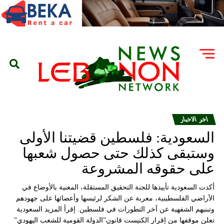
اخر الاخبار
السعودية: فلسطين قضيتنا الأولى
وستبقى كذلك حتى حصول شعبها
على حقوقه المشروعة
أكدت السعودية تأييدها للجنة التحقيق المستقلة، المعنية بالأوضاع في
الأراضي الفلسطينية، معربة عن الشكر لرئيسها وأعضائها على جهودهم
وتبنيهم الشفهية عن آخر التطورات في فلسطين. إقرأ المزيد السعودية
تعلن موقفها من إقرار الكنيست قانون”الدولة القومية للشعب اليهودي”