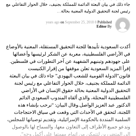
جاء ذلك في بيان البعثة الدائمة للمملكة بجنيف، خلال الحوار التفاعلي مع
رئيس لجنة التحقيق الدولية المعنية بحالة…
on
September 25, 2018
8 years ago
Published
Editor
By
أكدت السعودية تأييدها للجنة التحقيق المستقلة، المعنية بالأوضاع
في الأراضي الفلسطينية، معربة عن الشكر لرئيسها وأعضائها
على جهودهم وتبنيهم الشفهية عن آخر التطورات في فلسطين.
إقرأ المزيد السعودية تعلن موقفها من إقرار الكنيست
قانون”الدولة القومية للشعب اليهودي” جاء ذلك في بيان البعثة
الدائمة للمملكة بجنيف، خلال الحوار التفاعلي مع رئيس لجنة
التحقيق الدولية المعنية بحالة حقوق الإنسان في الأراضي
الفلسطينية المحتلة، والذي ألقاه المندوب السعودي الدائم
الدكتور عبد العزيز الواصل.وقال البيان: “نرحب بإنشاء هذه
اللجنة، لتحقق في الأحداث التي وقعت في سياق الاحتجاجات
السلمية المنددة بالحكومة الإسرائيلية، وتقديم توصياتها للمجلس،
وندعو جميع الأطراف إلى التعاون معها، والسماح لها بالوصول
إلى المتضررين لتتمكن من إتمام مهمتها على أكمل وجه”.