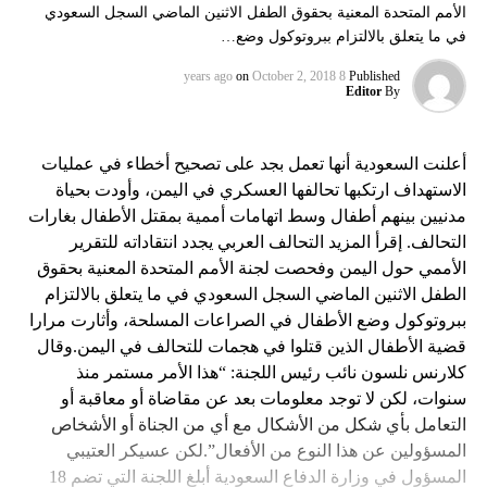
الأمم المتحدة المعنية بحقوق الطفل الاثنين الماضي السجل السعودي
في ما يتعلق بالالتزام ببروتوكول وضع…
on
October 2, 2018
8 years ago
Published
Editor
By
أعلنت السعودية أنها تعمل بجد على تصحيح أخطاء في عمليات
الاستهداف ارتكبها تحالفها العسكري في اليمن، وأودت بحياة
مدنيين بينهم أطفال وسط اتهامات أممية بمقتل الأطفال بغارات
التحالف. إقرأ المزيد التحالف العربي يجدد انتقاداته للتقرير
الأممي حول اليمن وفحصت لجنة الأمم المتحدة المعنية بحقوق
الطفل الاثنين الماضي السجل السعودي في ما يتعلق بالالتزام
ببروتوكول وضع الأطفال في الصراعات المسلحة، وأثارت مرارا
قضية الأطفال الذين قتلوا في هجمات للتحالف في اليمن.وقال
كلارنس نلسون نائب رئيس اللجنة: “هذا الأمر مستمر منذ
سنوات، لكن لا توجد معلومات بعد عن مقاضاة أو معاقبة أو
التعامل بأي شكل من الأشكال مع أي من الجناة أو الأشخاص
المسؤولين عن هذا النوع من الأفعال”.لكن عسيكر العتيبي
المسؤول في وزارة الدفاع السعودية أبلغ اللجنة التي تضم 18