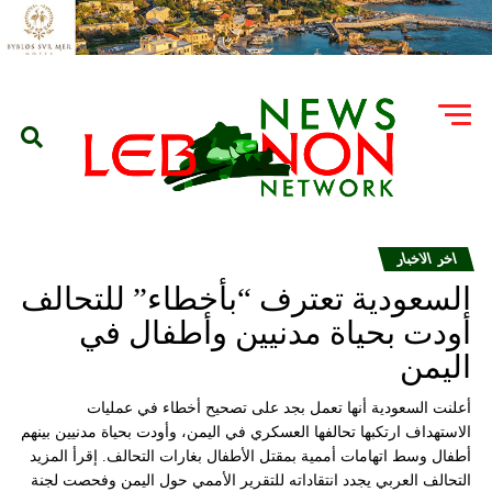
اخر الاخبار
السعودية تعترف “بأخطاء” للتحالف
أودت بحياة مدنيين وأطفال في
اليمن
أعلنت السعودية أنها تعمل بجد على تصحيح أخطاء في عمليات
الاستهداف ارتكبها تحالفها العسكري في اليمن، وأودت بحياة مدنيين بينهم
أطفال وسط اتهامات أممية بمقتل الأطفال بغارات التحالف. إقرأ المزيد
التحالف العربي يجدد انتقاداته للتقرير الأممي حول اليمن وفحصت لجنة