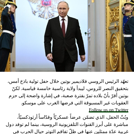
تعهّد الرئيس الروسي فلاديمير بوتين خلال حفل تولية باذخ أمس،
بتحقيق النصر للروس، ليبدأ ولاية رئاسية خامسة قياسية. لكنّ
بوتين أقرّ بأنّ بلاده تمرّ بفترة صعبة، في إشارة واضحة إلى حزم
العقوبات غير المسبوقة التي فرضها الغرب على موسكو.
Follow us on Twitter
وبُثّ الحفل، الذي تضمّن عرضاً عسكريّاً وقدّاساً أرثوذكسيّاً،
مباشرة على أبرز القنوات التلفزيونية الروسية، بينما لم توفد دول
غربية عدّة ممثلين عنها في ظلّ تفاقم التوتر حيال الحرب في