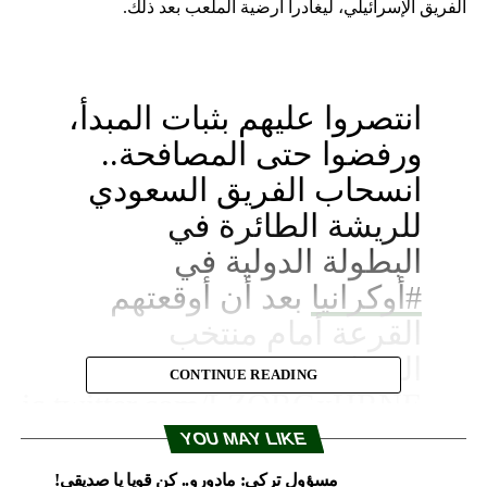
الفريق الإسرائيلي، ليغادرا أرضية الملعب بعد ذلك.
انتصروا عليهم بثبات المبدأ،
ورفضوا حتى المصافحة..
انسحاب الفريق السعودي
للريشة الطائرة في
البطولة الدولية في
#أوكرانيا
بعد أن أوقعتهم
القرعة أمام منتخب
الصهاينة.
CONTINUE READING
pic.twitter.com/LZORGxHRNE
YOU MAY LIKE
— صحيفة سبق الإلكترونية
مسؤول تركي: مادورو.. كن قويا يا صديقي!