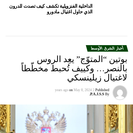
الداخلية الفنزويلية تكشف كيف تصدت للدرون
الذي حاول اغتيال مادورو
أخبار الشرق الأوسط
بوتين “المتوّج” يعِد الروس
بالنصر… وكييف تُحبط مخطّطاً
لاغتيال زيلينسكي
on
May 8, 2024
2 years ago
Published
P.A.J.S.S.
By