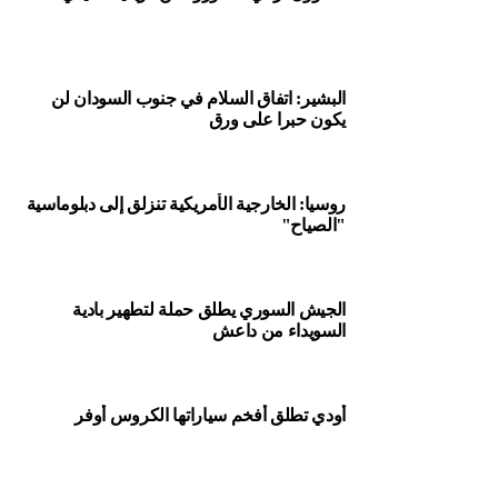
4 августа
(@sabqorg)
2018 г.
البشير: اتفاق السلام في جنوب السودان لن
يكون حبرا على ورق
روسيا: الخارجية الأمريكية تنزلق إلى دبلوماسية
المصدر: صحيفة سبق الالكترونية
"الصياح"
Source: arabic rt
الجيش السوري يطلق حملة لتطهير بادية
السويداء من داعش
RELATED TOPICS:
#LEBANON_NEWS; #MIDDLE_EAST_NEWS
UP NEX
راهقان يقتلان والدتهما بوحشية!
أودي تطلق أفخم سياراتها الكروس أوفر
DON'T MISS
أردوغان: "العدالة والتنمية" يضم 4 ملايين و600 ألف امرأة