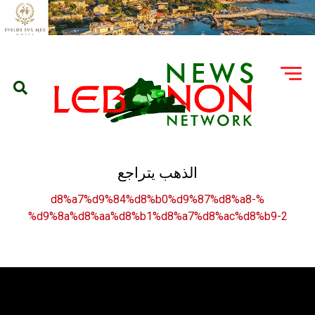
الذهب يتراجع
%d8%a7%d9%84%d8%b0%d9%87%d8%a8-
%d9%8a%d8%aa%d8%b1%d8%a7%d8%ac%d8%b9-2