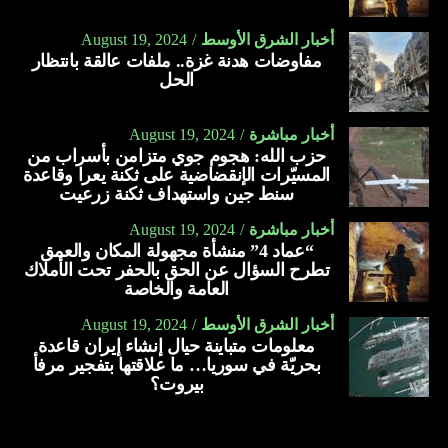
أخبار الشرق الأوسط
August 19, 2024
مفاوضات هدنة غزة.. ملفات عالقة بانتظار
الحل
أخبار مباشرة
August 19, 2024
حزب الله: هجوم جوي متزامن بأسراب من
المسيّرات الإنقضاضية على ثكنة يعرا وقاعدة
سنط جين واستهداف ثكنة زرعيت
أخبار مباشرة
August 19, 2024
“عماد 4” منشأة مجهولة المكان والعمق
تطرح السؤال عن الحق بالحفر تحت الأملاك
العامة والخاصة
أخبار الشرق الأوسط
August 19, 2024
معلومات متباينة حيال إنشاء إيران قاعدة
بحريّة في سوريا… ما علاقتها بتفجير مرفأ
بيروت؟