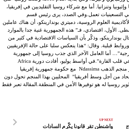
إثيوبيا وتنزانيا. أما مع شركاء روسيا التقليديين في إفريقيا،
ة في التسعينيات تعمل.وفي الصدد، يرى رئيس قسم
بع لأكاديمية العلوم الروسية، دميتري بوندارينكو، أن هناك عاملين
ى. الأول، اقتصادي، فـ” هذه الجمهورية غنية جدا بالموارد
قال بوندارينكو، وذكّر بأن السياسات الاقتصادية في كثير من
روابط قبلية. وقال: “هذا ينعكس سلبا على حالة الإفريقيين
ارجية”… أما العامل الآخر الذي جذب روسيا إلى جمهورية
إفريقيا الوسطى، فهو موقع هذه الدولة “في قلب القارة”.في أواسط يوليو، أفادت دورية Africa
Intelligence بأن روسيا اتفقت على تطوير منجم الذهب Ndassima مع حكومة جمهورية إفريقيا
اد من أجل وسط أفريقيا” المحليين بهذا المنجم تحول دون
ير روسيا له هو توفيرها الأمن في المنطقة.المقالة تعبر فقط
UP NEXT
ج
واشنطن تقر قانونا يكّرم السادات