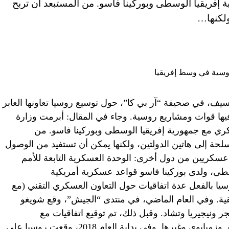
 إفريقيا الوسطى وبوركينا فاسو. من المستبعد أن تربح
ولكنها…
سيف، في صحيفة “آر بي كا”، حول توسيع روسيا تعاونها العابر
فيها قوات ومشاريع روسية. وجاء في المقال: أبرمت وزارة
سكري مع جمهورية إفريقيا الوسطى وبوركينا فاسو. من
أسلحة إلى هاتين الدولتين، ولكنها يمكن أن تستفيد من الوصول
ل عسكريين من دول أخرى: الوحدة العسكرية التابعة للأمم
سطى، ولدى بوركينا فاسو قواعد عسكرية أمريكية
يا بالفعل عدة اتفاقيات حول التعاون العسكري التقني (مع
ريقية. وفي العام الماضي، في منتدى “الجيش”، وقع شويغو
 ونيجيريا وتشاد. وقبل ذلك، تم توقيع اتفاقيات مع
الكاميرون وبنين وتونس ورواندا وموزمبيق وزمبابوي وغيرها. وفي بداية العام 2018، وقعت روسيا على