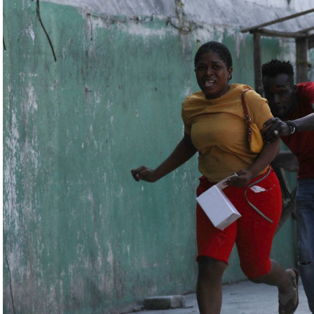
ة» مع التدريبات الروسية، لافتاً إلى أنّ مناورة
ر» الصاروخية وطائرات «سو 25».
لبيلاروسية الجنرال فيكتور غوليفيتش إلى أنّه «في
 ووسائل الطيران في مطار احتياطي»، لافتاً إلى أنّه
ئل المتعلّقة بالاستعدادات لاستخدام الأسلحة النووية
اء التابعين لجهاز الأمن الفدرالي الروسي «كانوا
زيلينسكي ومسؤولين كبار آخرين، مثل رئيس جهاز
لى أوامر من موسكو. وأوقفت الأجهزة الأوكرانية
َين أوقفا «شخصان برتبة كولونيل» من جهاز الدولة
ن.
اف» جهاز الأمن الفدرالي الروسي ويُشتبه في أن
كدةً أنهما كانا يُريدان تجنيد عسكريين «مقرّبين من
تله». وكشفت أجهزة الأمن الأوكرانية أن أحد أعضاء