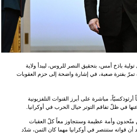
تولية باذخ أمس، بتحقيق النصر للروس، ليبدأ ولاية
ده تمرّ بفترة صعبة، في إشارة واضحة إلى حزم العقوبات
 أرثوذكسيّاً، مباشرة على أبرز القنوات التلفزيونية
عنها في ظلّ تفاقم التوتر حيال الحرب في أوكرانيا.
ن متّحدون وأمة عظيمة وسنتجاوز معاً كلّ العقبات
د أن قواته ستنتصر في أوكرانيا مهما كان الثمن، شدّد