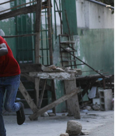
بإعلان موسكو عن مناورات نووية وستكون «متزامن
مينسك ستشمل على وجه الخصوص، أنظمة «إسكند
في السياق، أشار رئيس أركان القوات المسلّحة ا
إطار هذا الحدث، تمّت إعادة نشر جزء من القوات
«فور إنجاز عملية الانتشار هذه، سنستعرض المسا
غير الاستراتيجية».
وفي أوكرانيا، فكّكت أجهزة الأمن شبكة من العمل
يعدّون لاغتيال الرئيس الأوكراني» فولوديمير 
الاستخبارات العسكرية كيريلو بودانوف، بناءً ع
ضابطَي أمن، مشيرةً إلى أن المشتبه فيهما اللذ
الأوكراني الذي يتولّى أمن المسؤولين الحكوميي
وذكرت الأجهزة أن هذه الشبكة كانت «تحت إشر
المسؤولَين «نقلا معلومات سرّية» إلى روسيا، مؤ
جهاز أمن» زيلينسكي بهدف «احتجازه كرهينة وق
هذه الشبكة حصل على مسيّرات ومتفجّرات.