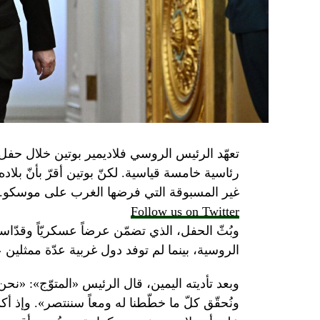
تعهّد الرئيس الروسي فلاديمير بوتين خلال حفل 
رئاسية خامسة قياسية. لكنّ بوتين أقرّ بأنّ بلا
غير المسبوقة التي فرضها الغرب على موسكو.
Follow us on Twitter
وبُثّ الحفل، الذي تضمّن عرضاً عسكريّاً وقدّاساً
الروسية، بينما لم توفد دول غربية عدّة ممثلين 
وبعد تأديته اليمين، قال الرئيس «المتوّج»: «نح
ونُحقّق كلّ ما خطّطنا له ومعاً سننتصر». وإذ أك