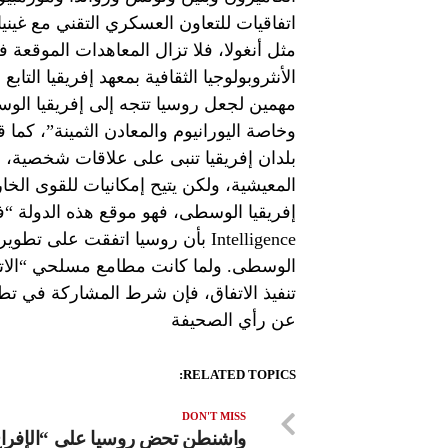
اتفاقيات للتعاون العسكري التقني مع غينيا و
مثل أنغولا، فلا تزال المعاهدات الموقع
الأنثروبولوجيا الثقافية بمعهد إفريقيا التا
مهمين لجعل روسيا تتجه إلى إفريقيا الوسط
وخاصة اليورانيوم والمعادن الثمينة”، كما 
بلدان إفريقيا تنبى على علاقات شخصية، و
المعيشية، ولكن يتيح إمكانيات للقوى الخ
الوسطى. ولما كانت مطامع مسلحي “الاتح
تنفيذ الاتفاق، فإن شرط المشاركة في تطو
عن رأي الصحيفة
RELATED TOPICS:
DON'T MISS
واشنطن تحض روسيا على “الإفرا