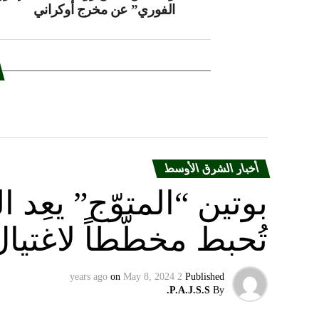
الفوري” عن مخرج أوكراني
أخبار الشرق الأوسط
بوتين “المتوّج” يعِ
تُحبط مخطّطاً لاغتيا
on
May 8, 2024
2 years ago
Published
P.A.J.S.S.
By