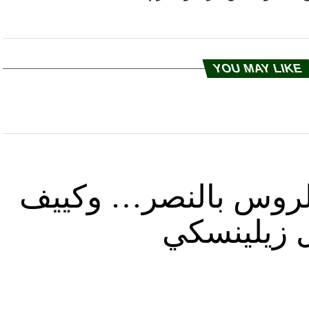
YOU MAY LIKE
د الروس بالنصر… وكييف
ل زيلينسكي