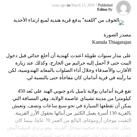
on
March 13, 2019
7 years ago
Published
Editor
By
مصدر الصورة
Kamala Thiagarajan
على مدار سنوات طويلة اعتدت كهندية أن أخلع حذائي قبل دخول
البيت حتى لا أحمل إليه جراثيم من الخارج، وكذلك عند زيارة
الأقارب والأصدقاء وخلال أداء الصلوات بالمعابد الهندوسية، لكن
ما رأيته في قرية أندامان كان مفاجأة حتى بالنسبة لي.
تقع قرية أندامان بولاية تاميل نادو جنوبي الهند على بُعد 450
كيلومترا من مدينة تشيناي عاصمة الولاية، وهي المسافة التي
يمكن أن تقطعها السيارة في نحو سبع ساعات ونصف. وتعيش
بالقرية 130 أسرة يعمل الكثير من أبنائها بحقول الأرز القريبة.
التقيت موخان أروموغام، البالغ من العمر 70 عاما، بينما كان
يصلي تحت شجرة ضخمة بمدخل القرية، وهو يرتدي قميصا أبيض
اللون ويلف ثوبا حول خصره ورفع وجهه للسماء وقد اشتدت