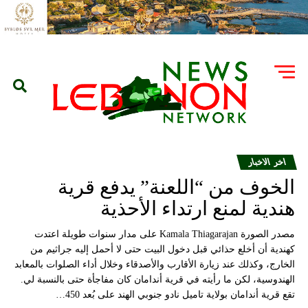
اخر الاخبار
الخوف من “اللعنة” يدفع قرية
هندية لمنع ارتداء الأحذية
مصدر الصورة Kamala Thiagarajan على مدار سنوات طويلة اعتدت
كهندية أن أخلع حذائي قبل دخول البيت حتى لا أحمل إليه جراثيم من
الخارج، وكذلك عند زيارة الأقارب والأصدقاء وخلال أداء الصلوات بالمعابد
الهندوسية، لكن ما رأيته في قرية أندامان كان مفاجأة حتى بالنسبة لي.
تقع قرية أندامان بولاية تاميل نادو جنوبي الهند على بُعد 450…