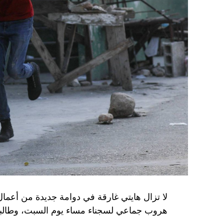
يعدّون لاغتيال الرئيس الأوكراني» فولوديمير 
الاستخبارات العسكرية كيريلو بودانوف، بناءً ع
ضابطَي أمن، مشيرةً إلى أن المشتبه فيهما اللذ
الأوكراني الذي يتولّى أمن المسؤولين الحكوميي
وذكرت الأجهزة أن هذه الشبكة كانت «تحت إشر
المسؤولَين «نقلا معلومات سرّية» إلى روسيا، مؤ
جهاز أمن» زيلينسكي بهدف «احتجازه كرهينة وق
هذه الشبكة حصل على مسيّرات ومتفجّرات.
من جهة أخرى، انتقد الرئيس الصيني شي جينبين
إلى العاصمة بلغراد، حلف «الناتو»، على خلفية
1999، محذّراً من أن بكين «لن تسمح قط بتكرار حدث تاريخي مأسوي كهذا».
واصطحب الرئيس الفرنسي إيمانويل ماكرون شي إ
لا تزال هايتي غارقة في دوامة جديدة من أعما
من زيارة دولة من شأنها أن تسمح بحوار مباشر 
هروب جماعي لسجناء مساء يوم السبت، وطالبت 