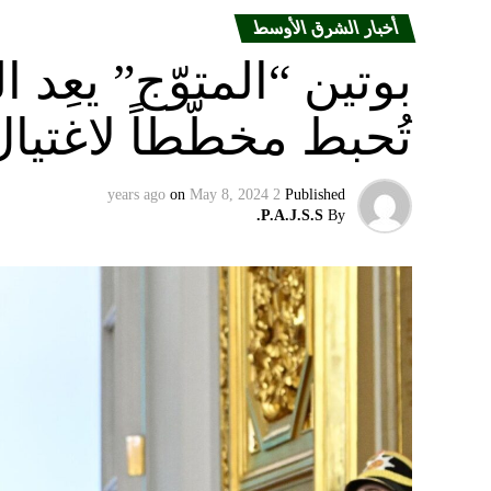
أخبار الشرق الأوسط
بوتين “المتوّج” يعِ
تُحبط مخطّطاً لاغتيا
on
May 8, 2024
2 years ago
Published
P.A.J.S.S.
By