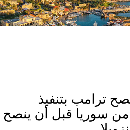
نصح ترامب بتنفيذ
ن سوريا قبل أن ينصح
زويلا