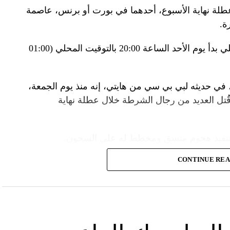
إلى جبل تورماليه، إحدى محطات الصعود في طواف
لة نهاية الأسبوع، أحدهما في بورت أو برنس، عاصمة
فرنسا للدرّاجات في أعالي البيرينيه في جنوب غرب البلاد، حيث ما زال الطقس شتويّاً على ارتفاع 2115
ة.
وبناء على ذلك فرضت السلطات حظر تجول ليلي بدأ يوم الأحد الساعة 20:00 بالتوقيت المحلي (01:00
ر، حيث تناول الرئيسان مع زوجتيهما الغداء. وقدّم
 جبال البيرينيه، وزجاجة أرمانياك، وقبعات، وسروال
 في حديثه لبي بي سي من هايتي، إنه منذ يوم الجمعة،
تل العديد من رجال الشرطة خلال عطلة نهاية
 سنكون سعداء بوجود درّاجين صينيين في السباق».
نزير المحلّي قبل أن يؤكد «أحب الجبن كثيراً».
 تنفيذ هجوم منسق ومخطط له على السجون.
 التوصل إلى حلّ سياسي للحرب في أوكرانيا. وأيّد
ياد باريس هذا الصيف.
CONTINUE RE