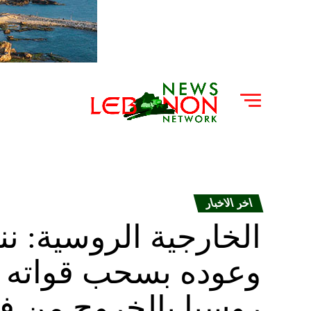
اخر الاخبار
الخارجية الروسية: ن
وعوده بسحب قواته م
روسيا بالخروج من فن