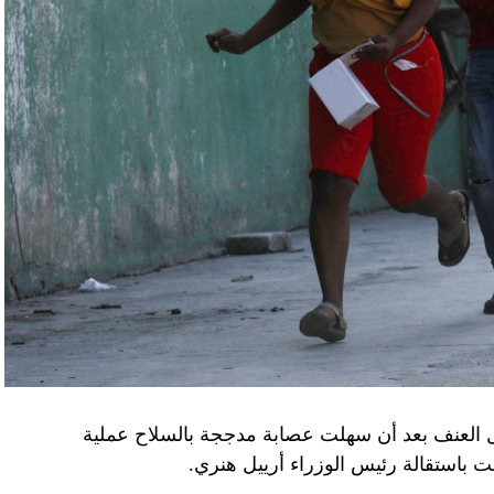
زيلينسكي ومسؤولين كبار آخرين، مثل رئيس جهاز
لى أوامر من موسكو. وأوقفت الأجهزة الأوكرانية
َين أوقفا «شخصان برتبة كولونيل» من جهاز الدولة
ن.
اف» جهاز الأمن الفدرالي الروسي ويُشتبه في أن
كدةً أنهما كانا يُريدان تجنيد عسكريين «مقرّبين من
تله». وكشفت أجهزة الأمن الأوكرانية أن أحد أعضاء
غ في تصريحات لصحيفة «بوليتيكا» الصربية قبل وصوله
 قصفه «الفاضح» للسفارة الصينية في يوغوسلافيا عام
لى منطقة البيرينيه الجبلية أمس، في اليوم الثاني
ل العنف بعد أن سهلت عصابة مدججة بالسلاح عملية
عن الحرب في أوكرانيا والخلافات التجارية.
باستقالة رئيس الوزراء أرييل هنري.