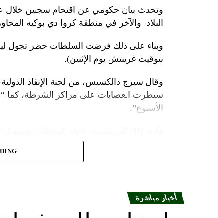
ووصل الزعيمان برفقة زوجتيهما بُعيد الظهر 
وتحدث بيان حكومي عن اقتحام سجنين خلال عط
البلاد، والآخر في منطقة كروا دي بوكيه المجاور
متراً.
وقصد ماكرون مطعماً جبليّاً يقع على ارتفاع كبي
بتوقيت غرينتش يوم الإثنين).
ماكرون هناك هدايا لنظيره من بطانيات صوف من
أصفر من سباق فرنسا للدرّاجات.
وقال سيرج دالكسيس، من لجنة الإنقاذ الدولية،
سيطرت العصابات على مراكز الشرطة، كما “قُ
وقال ماكرون لشي: «أعلم أنك تُحبّ الرياضة…
الأسبوع”.
وفي المقابل، وعد شي بأن يقوم بدعاية للحم الخ
وأدى ذلك إلى تشتيت انتباه السلطات وتسهيل
وكان شي قد كرّر الإثنين رغبته في العمل بهدف
«هدنة أولمبية» دعا إليها ماكرون لمناسبة أولمب
ADING
نداء الوطن
أخبار مباشرة