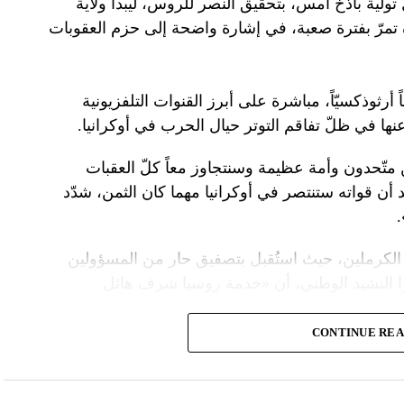
تولية باذخ أمس، بتحقيق النصر للروس، ليبدأ ولاية
ده تمرّ بفترة صعبة، في إشارة واضحة إلى حزم العقوبات
 أرثوذكسيّاً، مباشرة على أبرز القنوات التلفزيونية
عنها في ظلّ تفاقم التوتر حيال الحرب في أوكرانيا.
ن متّحدون وأمة عظيمة وسنتجاوز معاً كلّ العقبات
د أن قواته ستنتصر في أوكرانيا مهما كان الثمن، شدّد
الكرملين، حيث استُقبل بتصفيق حار من المسؤولين
ا النشيد الوطني، أن «خدمة روسيا شرف هائل
CONTINUE RE
ً عسكريّاً، باركه رئيس الكنيسة الأرثوذكسية الروسية
 لمواصلة المهمّة التي سخّرك لها»، مشبّهاً بوتين
ما تمنّى له الحكم الأبدي.