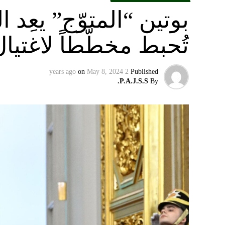
بوتين “المتوّج” يعِ
تُحبط مخطّطاً لاغتيا
on
May 8, 2024
2 years ago
Published
P.A.J.S.S.
By