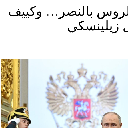
د الروس بالنصر… وكييف
ل زيلينسكي