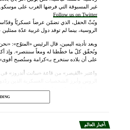
غير المسبوقة التي فرضها الغرب على موسكو.
Follow us on Twitter
وبُثّ الحفل، الذي تضمّن عرضاً عسكريّاً وقدّاساً
الروسية، بينما لم توفد دول غربية عدّة ممثلين 
وبعد تأديته اليمين، قال الرئيس «المتوّج»: «نح
ونُحقّق كلّ ما خطّطنا له ومعاً سننتصر». وإذ أك
على أن بلاده ستخرج بـ»كرامة وستُصبح أقوى».
واعتبر «القيصر» من قاعة «سانت أندروز» في 
الروس وأبرز الشخصيات العسكرية الذين ردّدو
ومسؤولية ومهمّة مقدّسة».
ADING
وبعدما وقف بمفرده تحت المطر بينما شاهد عرضا
البطريرك كيريل الذي قال: «فليكن الله في عونك
بالحاكم في العصور الوسطى ألكسندر نيفسكي بين
أخبار العالم