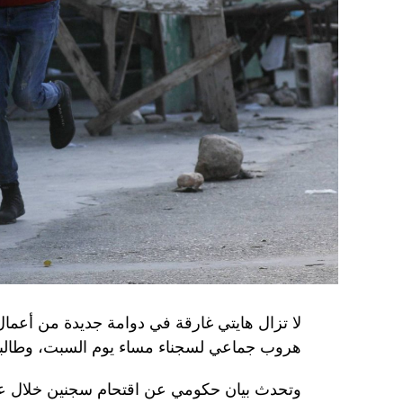
الاستخبارات العسكرية كيريلو بودانوف، بناءً ع
ضابطَي أمن، مشيرةً إلى أن المشتبه فيهما اللذ
الأوكراني الذي يتولّى أمن المسؤولين الحكوميي
وذكرت الأجهزة أن هذه الشبكة كانت «تحت إشر
المسؤولَين «نقلا معلومات سرّية» إلى روسيا، مؤ
جهاز أمن» زيلينسكي بهدف «احتجازه كرهينة وق
هذه الشبكة حصل على مسيّرات ومتفجّرات.
من جهة أخرى، انتقد الرئيس الصيني شي جينبين
إلى العاصمة بلغراد، حلف «الناتو»، على خلفية
1999، محذّراً من أن بكين «لن تسمح قط بتكرار حدث تاريخي مأسوي كهذا».
واصطحب الرئيس الفرنسي إيمانويل ماكرون شي إ
لا تزال هايتي غارقة في دوامة جديدة من أعما
من زيارة دولة من شأنها أن تسمح بحوار مباشر 
هروب جماعي لسجناء مساء يوم السبت، وطالبت 
ووصل الزعيمان برفقة زوجتيهما بُعيد الظهر 
وتحدث بيان حكومي عن اقتحام سجنين خلال عط