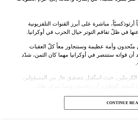
 أرثوذكسيّاً، مباشرة على أبرز القنوات التلفزيونية
عنها في ظلّ تفاقم التوتر حيال الحرب في أوكرانيا.
ن متّحدون وأمة عظيمة وسنتجاوز معاً كلّ العقبات
د أن قواته ستنتصر في أوكرانيا مهما كان الثمن، شدّد
الكرملين، حيث استُقبل بتصفيق حار من المسؤولين
ا النشيد الوطني، أن «خدمة روسيا شرف هائل
CONTINUE RE
ً عسكريّاً، باركه رئيس الكنيسة الأرثوذكسية الروسية
 لمواصلة المهمّة التي سخّرك لها»، مشبّهاً بوتين
ما تمنّى له الحكم الأبدي.