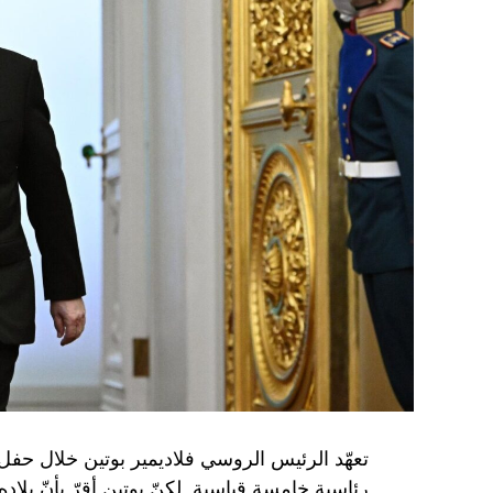
تعهّد الرئيس الروسي فلاديمير بوتين خلال حفل 
رئاسية خامسة قياسية. لكنّ بوتين أقرّ بأنّ بلا