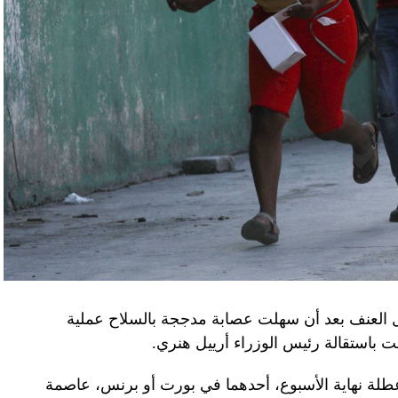
لى أوامر من موسكو. وأوقفت الأجهزة الأوكرانية
َين أوقفا «شخصان برتبة كولونيل» من جهاز الدولة
ن.
اف» جهاز الأمن الفدرالي الروسي ويُشتبه في أن
كدةً أنهما كانا يُريدان تجنيد عسكريين «مقرّبين من
تله». وكشفت أجهزة الأمن الأوكرانية أن أحد أعضاء
غ في تصريحات لصحيفة «بوليتيكا» الصربية قبل وصوله
 قصفه «الفاضح» للسفارة الصينية في يوغوسلافيا عام
لى منطقة البيرينيه الجبلية أمس، في اليوم الثاني
ل العنف بعد أن سهلت عصابة مدججة بالسلاح عملية
عن الحرب في أوكرانيا والخلافات التجارية.
باستقالة رئيس الوزراء أرييل هنري.
إلى جبل تورماليه، إحدى محطات الصعود في طواف
لة نهاية الأسبوع، أحدهما في بورت أو برنس، عاصمة
فرنسا للدرّاجات في أعالي البيرينيه في جنوب غرب البلاد، حيث ما زال الطقس شتويّاً على ارتفاع 2115