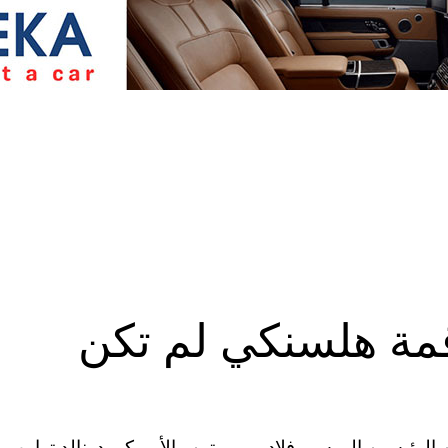
 قمة هلسنكي لم تكن
ن الرئيسين الروسي فلاديمير بوتين والأميركي دونالد ترامب