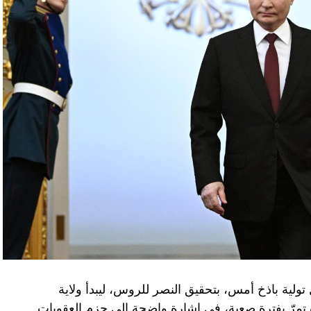
تولية باذخ أمس، بتحقيق النصر للروس، ليبدأ ولاية
ده تمرّ بفترة صعبة، في إشارة واضحة إلى حزم العقوبات