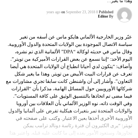
وهذا ما يغير…
on
September 23, 2018
8 years ago
Published
Editor
By
عبّر وزير الخارجية الألماني هايكو ماس عن أسفه من تغير
سياسة الاتصال الموجودة بين الولايات المتحدة والدول الأوروبية.
وقال ماس في حديثه لوكالة “DPA” الألمانية الذي تم نشره،
اليوم الأحد: “إننا نسمع عن بعض القرارات الأميركية من تويتر”.
وأضاف: “يتكون لدي أحيانا انطباع أن الولايات المتحدة هي أيضا
تعرف عن قرارات البيت الأبيض من تويتر. وهذا ما يغير شكل
التعاون”. وأشار إلى أن واشنطن كانت سابقا تجري مشاورات مع
شركائها الأوروبيين حول المسائل الهامة، مذكرا بأن “القرارات
فيما مضى تم اتخاذها بالتنسيق الوثيق على كافة المستويات”.
وفي الوقت ذاته، نوه الوزير الألماني بأن العلاقات بين أوروبا
والولايات المتحدة تمر بتغيرات هيكلية تفرض على ألمانيا والدول
الأوروبية الأخرى أخذها بعين الاعتبار. وكتب على صفحته في
تويتر: “يرى الكثيرون أن فترة رئاسة دونالد ترامب يمكن
تجاوزها، وستعود الأمور بعده إلى ما كانت عليه قبله. واعتبر هذا