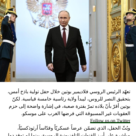
تعهّد الرئيس الروسي فلاديمير بوتين خلال حفل تولية باذخ أمس،
بتحقيق النصر للروس، ليبدأ ولاية رئاسية خامسة قياسية. لكنّ
بوتين أقرّ بأنّ بلاده تمرّ بفترة صعبة، في إشارة واضحة إلى حزم
العقوبات غير المسبوقة التي فرضها الغرب على موسكو.
Follow us on Twitter
وبُثّ الحفل، الذي تضمّن عرضاً عسكريّاً وقدّاساً أرثوذكسيّاً،
مباشرة على أبرز القنوات التلفزيونية الروسية، بينما لم توفد دول