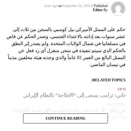
on
September 26, 2018
8 years ago
Published
Editor
By
حكم على الممثل الأميركي بيل كوسبي بالسجن من ثلاث إلى
عشر سنوات بعد إدانته بالاعتداء الجنسي، وصدر الحكم عن قاض
في بنسلفانيا في شمال الولايات المتحدة. ولم يصدر إثر النطق
بالحكم الذي سيتم تنفيذه في سجن منعزل أي رد فعل عن
الممثل البالغ من العمر 81 عاماً والذي وجدته هيئة محلفين مذنباً
في نيسان الماضي.
RELATED TOPICS:
UP NEX
وحاني: ترامب يسعى إلى “الاطاحة” بالنظام الإيراني
DON'T MISS
في إطار “الزيادة على تلامذة الليسيه الفرنسية- اللبنانية”…
هذا هو القرار النهائي
CONTINUE READING