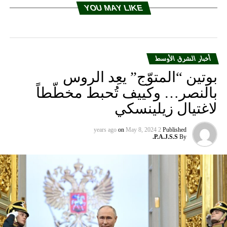
YOU MAY LIKE
أخبار الشرق الأوسط
بوتين “المتوّج” يعِد الروس
بالنصر… وكييف تُحبط مخطّطاً
لاغتيال زيلينسكي
on
May 8, 2024
2 years ago
Published
P.A.J.S.S.
By