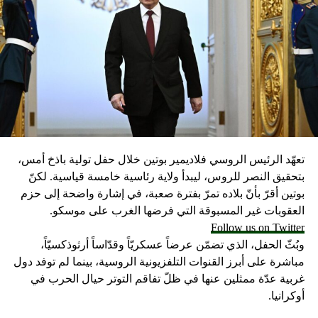
تعهّد الرئيس الروسي فلاديمير بوتين خلال حفل تولية باذخ أمس،
بتحقيق النصر للروس، ليبدأ ولاية رئاسية خامسة قياسية. لكنّ
بوتين أقرّ بأنّ بلاده تمرّ بفترة صعبة، في إشارة واضحة إلى حزم
العقوبات غير المسبوقة التي فرضها الغرب على موسكو.
Follow us on Twitter
وبُثّ الحفل، الذي تضمّن عرضاً عسكريّاً وقدّاساً أرثوذكسيّاً،
مباشرة على أبرز القنوات التلفزيونية الروسية، بينما لم توفد دول
غربية عدّة ممثلين عنها في ظلّ تفاقم التوتر حيال الحرب في
أوكرانيا.