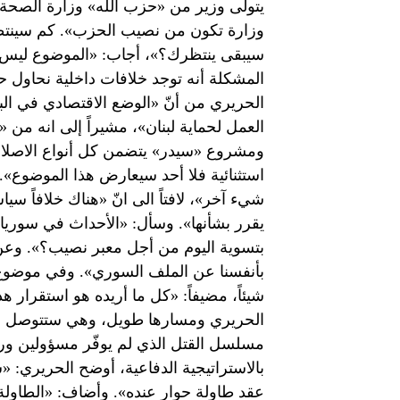
يتولّى وزير من «حزب الله» وزارة الصحة،
وزارة تكون من نصيب الحزب». كم سينتظر
سيبقى ينتظرك؟»، أجاب: «الموضوع ليس 
المشكلة أنه توجد خلافات داخلية نحاول حل
الحريري من أنّ «الوضع الاقتصادي في البلد
العمل لحماية لبنان»، مشيراً إلى انه من «و
ومشروع «سيدر» يتضمن كل أنواع الاصلا
استثنائية فلا أحد سيعارض هذا الموضوع». و
شيء آخر»، لافتاً الى انّ «هناك خلافاً سياس
بتسوية اليوم من أجل معبر نصيب؟». وعن ا
بأنفسنا عن الملف السوري». وفي موضوع ال
شيئاً، مضيفاً: «كل ما أريده هو استقرار هذ
الحريري ومسارها طويل، وهي ستتوصل إلى ق
مسلسل القتل الذي لم يوفّر مسؤولين ورجا
بالاستراتيجية الدفاعية، أوضح الحريري:
عقد طاولة حوار عنده». وأضاف: «الطاولة 