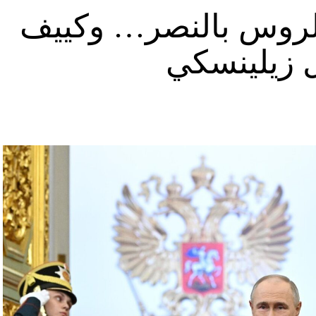
د الروس بالنصر… وكييف
ل زيلينسكي