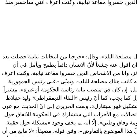
اص الذين خسروا مقاعد نيابية، وكنت اعرف انني سأخسر منذ
 مصلحة البلد»، وقال: «خرجنا من انتخابات نيابية حصلت بعد
ن اقول عنه جشعاً لأنّ الانسان دائماً يطمح ويأمل في أن
فائز، وانا من الاشخاص الذين خسروا مقاعد نيابية، وكنت اعرف
نه كانت هناك مصلحة للبلد». وتمنّى «على رئيس الجمهورية
، إن كان في منصب نيابة رئاسة الحكومة أو غيره»، مشيراً
 كما يجب، كما أنّ رئيس «اللقاء الديمقراطي» وليد جنبلاط
 التشكيل فهو سيتنازل». ولفت الحريري إلى انّ الحديث مع عون
 اتصالات مع الأحزاب التي ستشارك في الحكومة للاتفاق حول
ة وفاق وطني». إلّا أنه لم يخف وجود «مشكلة حول حقيبة
ّ هذا الموضوع بالتفاوض»، وفق قوله، مضيفاً: «لا مانع من أن