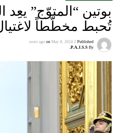
بوتين “المتوّج” يعِ
تُحبط مخطّطاً لاغتيا
on
May 8, 2024
2 years ago
Published
P.A.J.S.S.
By