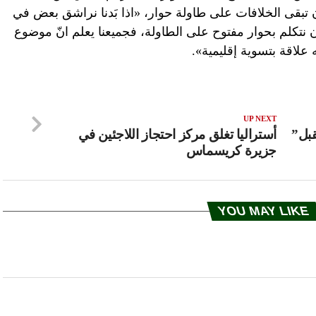
بقى الخلافات على طاولة حوار، «اذا بَدنا نراشق بعض في
ا ان نتكلم بحوار مفتوح على الطاولة، فجميعنا يعلم انّ موضوع
علاقة بتسوية إقليمية».
UP NEXT
بل”
أستراليا تغلق مركز احتجاز اللاجئين في
جزيرة كريسماس
YOU MAY LIKE