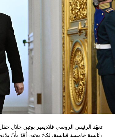
تعهّد الرئيس الروسي فلاديمير بوتين خلال حفل 
رئاسية خامسة قياسية. لكنّ بوتين أقرّ بأنّ بلا