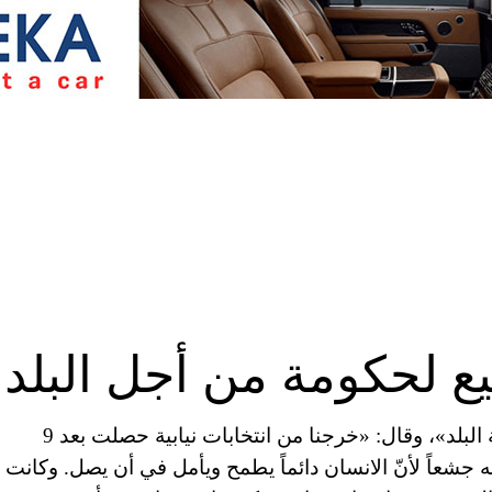
يع لحكومة من أجل البلد
دعا الحريري «الجميع إلى التضحية من أجل مصلحة البلد»، وقال: «خرجنا من انتخابات نيابية حصلت بعد 9
 جشعاً لأنّ الانسان دائماً يطمح ويأمل في أن يصل. وكانت