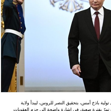
تولية باذخ أمس، بتحقيق النصر للروس، ليبدأ ولاية
ده تمرّ بفترة صعبة، في إشارة واضحة إلى حزم العقوبات