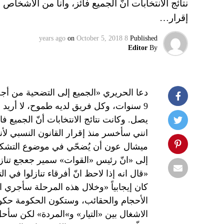
نتائج الانتخابات أنّ الجميع فائز، وانا من الاشخ
إقرار…
on
October 5, 2018
8 years ago
Published
Editor
By
دعا الحريري «الجميع إلى التضحية من أجل
9 سنوات، وكل فريق لديه طموح، لا أريد ا
يصل. وكانت نتائج الانتخابات أنّ الجميع 
انني سأخسر منذ إقرار القانون النسبي لأ
ميشال عون أن يُضحّي في موضوع التشكيل
إلى «انّ رئيس «القوات» سمير جعجع تنازل
«قال انه إذا لاحظ انّ أفرقاء تنازلوا في
كان إيجابياً «وخلال هذه المرحلة سأجري
الأحجام والحقائب، وستكون الحكومة حكوم
الاشغال بين «التيار» و»المردة» لكن سأحل