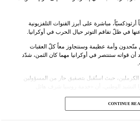
 أرثوذكسيّاً، مباشرة على أبرز القنوات التلفزيونية
عنها في ظلّ تفاقم التوتر حيال الحرب في أوكرانيا.
ن متّحدون وأمة عظيمة وسنتجاوز معاً كلّ العقبات
د أن قواته ستنتصر في أوكرانيا مهما كان الثمن، شدّد
الكرملين، حيث استُقبل بتصفيق حار من المسؤولين
ا النشيد الوطني، أن «خدمة روسيا شرف هائل
CONTINUE RE
ً عسكريّاً، باركه رئيس الكنيسة الأرثوذكسية الروسية
 لمواصلة المهمّة التي سخّرك لها»، مشبّهاً بوتين
ما تمنّى له الحكم الأبدي.