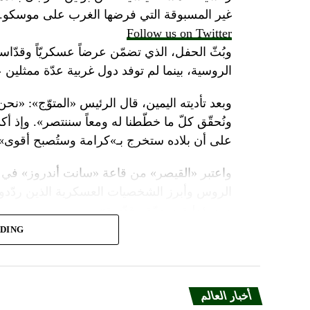
غير المسبوقة التي فرضها الغرب على موسكو.
Follow us on Twitter
وبُثّ الحفل، الذي تضمّن عرضاً عسكريّاً وقدّاساً
الروسية، بينما لم توفد دول غربية عدّة ممثلين 
وبعد تأديته اليمين، قال الرئيس «المتوّج»: «نح
ونُحقّق كلّ ما خطّطنا له ومعاً سننتصر». وإذ أك
على أن بلاده ستخرج بـ»كرامة وستُصبح أقوى».
واعتبر «القيصر» من قاعة «سانت أندروز» في 
الروس وأبرز الشخصيات العسكرية الذين ردّدو
ومسؤولية ومهمّة مقدّسة».
ADING
وبعدما وقف بمفرده تحت المطر بينما شاهد عرضا
البطريرك كيريل الذي قال: «فليكن الله في عونك
بالحاكم في العصور الوسطى ألكسندر نيفسكي بين
أخبار العالم