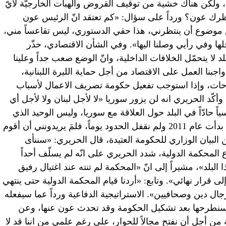
 ولكن هناك خشية من توقيف القروض والهبات الخارجيّة لأيّ
ك عون؟ ورداً على سؤال: «كم تعتقد انّ الرئيس عون
موضوع أن ينتظرني، هذا حقي الدستوري، ليس تقاعساً مني،
ها وفي رأيي وصلنا اليها». وفي الشأن الاقتصادي، حذّر
 لا يتحمّل الخلافات الداخلية، وانّ الوضع صعب جداً وعلينا
اجبنا العمل على الاقتصاد من أجل حماية الليرة اللبنانية،
حات، وإذا استوجب تفعيل حكومة تصريف الاعمال لأسباب
أكّد الحريري انه لن يزور سوريا «لا لأجل لبنان ولا لأجل أي
ياً حادّاً في البلد حول العلاقة مع سوريا، وليس الوحيد الذي
يقرر بشأنها». وسأل: «الأحداث في سوريا بدأت عام 2011 ولم نقفل الحدود يوماً، فلمَ يريدونني أن أقوم
لبيان الوزاري للحكومة العتيدة، قال الحريري: «سننأى
محكمة الدولية، شدد الحريري على انّه لم يسلّف أحداً
ا البلد»، مشيراً إلى انّ «المحكمة لم تنته عند اغتيال رفيق
رار نهائي». وتابع: «أردنا قيام المحكمة الدولية حتى ينتهي
ل دين وصحافيين». الاستراتيجية الدفاعية ورداً عما سيفعله
 «سنطرحها بعد تشكيل الحكومة وقد تحدث عون عنها، وعن
من أجل أن نفتح مجالاً للحوار، على رغم علمي من اننا قد لا