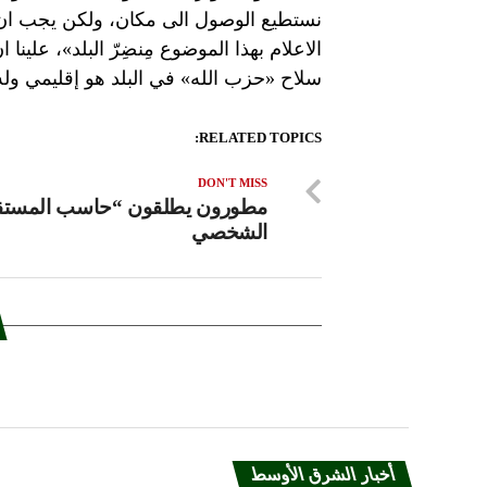
نستطيع الوصول الى مكان، ولكن يجب ان ت
الاعلام بهذا الموضوع مِنضِرّ البلد»، علين
سلاح «حزب الله» في البلد هو إقليمي وله 
RELATED TOPICS:
DON'T MISS
مطورون يطلقون “حاسب المستق
الشخصي
أخبار الشرق الأوسط