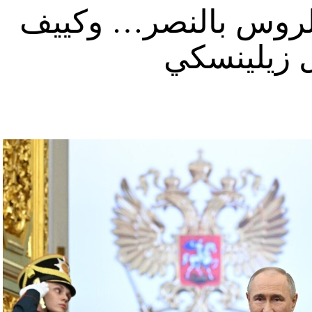
د الروس بالنصر… وكييف
ل زيلينسكي