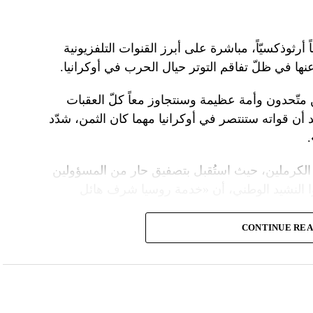
 أرثوذكسيّاً، مباشرة على أبرز القنوات التلفزيونية
عنها في ظلّ تفاقم التوتر حيال الحرب في أوكرانيا.
ن متّحدون وأمة عظيمة وسنتجاوز معاً كلّ العقبات
د أن قواته ستنتصر في أوكرانيا مهما كان الثمن، شدّد
الكرملين، حيث استُقبل بتصفيق حار من المسؤولين
ا النشيد الوطني، أن «خدمة روسيا شرف هائل
CONTINUE RE
ً عسكريّاً، باركه رئيس الكنيسة الأرثوذكسية الروسية
 لمواصلة المهمّة التي سخّرك لها»، مشبّهاً بوتين
ما تمنّى له الحكم الأبدي.
 بـ»عيد النصر» في التاسع من أيار، فيما أقامت