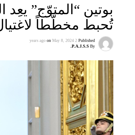
بوتين “المتوّج” يعِ
تُحبط مخطّطاً لاغتيا
on
May 8, 2024
2 years ago
Published
P.A.J.S.S.
By