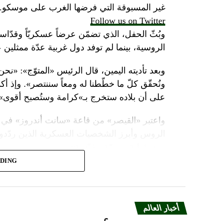
غير المسبوقة التي فرضها الغرب على موسكو.
Follow us on Twitter
وبُثّ الحفل، الذي تضمّن عرضاً عسكريّاً وقدّاساً
الروسية، بينما لم توفد دول غربية عدّة ممثلين 
وبعد تأديته اليمين، قال الرئيس «المتوّج»: «نح
ونُحقّق كلّ ما خطّطنا له ومعاً سننتصر». وإذ أك
على أن بلاده ستخرج بـ»كرامة وستُصبح أقوى».
واعتبر «القيصر» من قاعة «سانت أندروز» في 
الروس وأبرز الشخصيات العسكرية الذين ردّدو
ومسؤولية ومهمّة مقدّسة».
ADING
وبعدما وقف بمفرده تحت المطر بينما شاهد عرضا
البطريرك كيريل الذي قال: «فليكن الله في عونك
بالحاكم في العصور الوسطى ألكسندر نيفسكي بين
أخبار العالم
ويأتي حفل التولية قبل يومين على احتفال روسيا