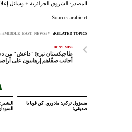
المصدر: الشروق الجزائرية + وسائل إعلام
Source: arabic rt
#LEBANON_NEWS; #MIDDLE_EAST_NEWS
RELATED TOPICS:
DON'T MISS
طاجيكستان تبرئ "داعش" من دم
أجانب صفّاهم إرهابيون على أراضي
مسؤول تركي: مادورو.. كن قويا يا
البشير:
صديقي!
السودان