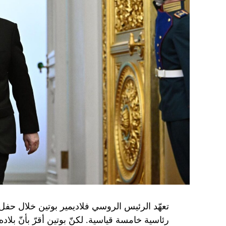
تعهّد الرئيس الروسي فلاديمير بوتين خلال حفل 
رئاسية خامسة قياسية. لكنّ بوتين أقرّ بأنّ بلا