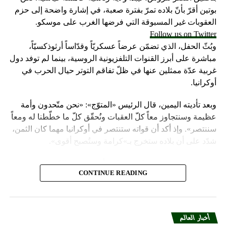
بوتين أقرّ بأنّ بلاده تمرّ بفترة صعبة، في إشارة واضحة إلى حزم
العقوبات غير المسبوقة التي فرضها الغرب على موسكو.
Follow us on Twitter
وبُثّ الحفل، الذي تضمّن عرضاً عسكريّاً وقدّاساً أرثوذكسيّاً،
مباشرة على أبرز القنوات التلفزيونية الروسية، بينما لم توفد دول
غربية عدّة ممثلين عنها في ظلّ تفاقم التوتر حيال الحرب في
أوكرانيا.
وبعد تأديته اليمين، قال الرئيس «المتوّج»: «نحن متّحدون وأمة
عظيمة وسنتجاوز معاً كلّ العقبات ونُحقّق كلّ ما خطّطنا له ومعاً
سننتصر». وإذ أكد أن قواته ستنتصر في أوكرانيا مهما كان الثمن،
شدّد على أن بلاده ستخرج بـ»كرامة وستُصبح أقوى».
واعتبر «القيصر» من قاعة «سانت أندروز» في الكرملين، حيث
CONTINUE READING
استُقبل بتصفيق حار من المسؤولين الروس وأبرز الشخصيات
العسكرية الذين ردّدوا النشيد الوطني، أن «خدمة روسيا شرف
هائل ومسؤولية ومهمّة مقدّسة».
أخبار العالم
وبعدما وقف بمفرده تحت المطر بينما شاهد عرضاً عسكريّاً،