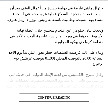
وجه الخصوص، أنظمة «إسكندر» الصاروخية وطائرات «سو 25».
لا تزال هايتي غارقة في دوامة جديدة من أعمال العنف بعد أن
في السياق، أشار رئيس أركان القوات المسلّحة البيلاروسية
سهلت عصابة مدججة بالسلاح عملية هروب جماعي لسجناء
الجنرال فيكتور غوليفيتش إلى أنّه «في إطار هذا الحدث، تمّت
مساء يوم السبت، وطالبت باستقالة رئيس الوزراء أرييل هنري.
إعادة نشر جزء من القوات ووسائل الطيران في مطار
وتحدث بيان حكومي عن اقتحام سجنين خلال عطلة نهاية
احتياطي»، لافتاً إلى أنّه «فور إنجاز عملية الانتشار هذه،
الأسبوع، أحدهما في بورت أو برنس، عاصمة البلاد، والآخر في
سنستعرض المسائل المتعلّقة بالاستعدادات لاستخدام الأسلحة
منطقة كروا دي بوكيه المجاورة.
النووية غير الاستراتيجية».
وبناء على ذلك فرضت السلطات حظر تجول ليلي بدأ يوم الأحد
وفي أوكرانيا، فكّكت أجهزة الأمن شبكة من العملاء التابعين
الساعة 20:00 بالتوقيت المحلي (01:00 بتوقيت غرينتش يوم
لجهاز الأمن الفدرالي الروسي «كانوا يعدّون لاغتيال الرئيس
الإثنين).
الأوكراني» فولوديمير زيلينسكي ومسؤولين كبار آخرين، مثل
رئيس جهاز الاستخبارات العسكرية كيريلو بودانوف، بناءً على
وقال سيرج دالكسيس، من لجنة الإنقاذ الدولية، في حديثه لبي
أوامر من موسكو. وأوقفت الأجهزة الأوكرانية ضابطَي أمن،
بي سي من هايتي، إنه منذ يوم الجمعة، سيطرت العصابات على
مشيرةً إلى أن المشتبه فيهما اللذَين أوقفا «شخصان برتبة
مراكز الشرطة، كما “قُتل العديد من رجال الشرطة خلال عطلة
كولونيل» من جهاز الدولة الأوكراني الذي يتولّى أمن المسؤولين
نهاية الأسبوع”.
الحكوميين.
CONTINUE READING
وأدى ذلك إلى تشتيت انتباه السلطات وتسهيل تنفيذ هجوم منسق
وذكرت الأجهزة أن هذه الشبكة كانت «تحت إشراف» جهاز الأمن