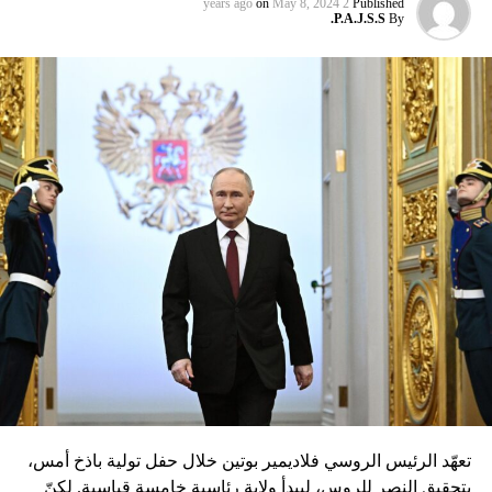
on
May 8, 2024
2 years ago
Published
P.A.J.S.S.
By
تعهّد الرئيس الروسي فلاديمير بوتين خلال حفل تولية باذخ أمس،
بتحقيق النصر للروس، ليبدأ ولاية رئاسية خامسة قياسية. لكنّ