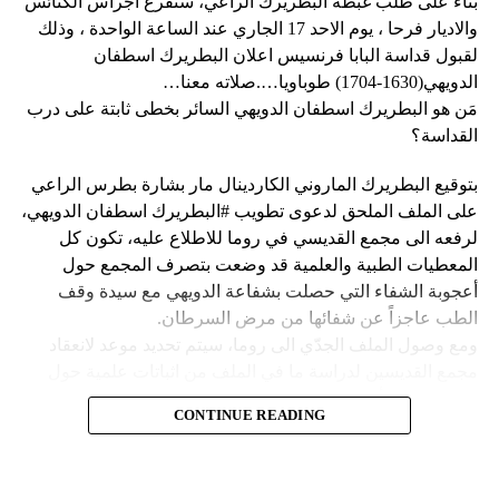
بناء على طلب غبطة البطريرك الراعي، ستقرع اجراس الكنائس
وحاولت مجموعة من أفراد العصابات المدججين بالسلاح، يوم
نداء الوطن
والاديار فرحا ، يوم الاحد 17 الجاري عند الساعة الواحدة ، وذلك
الإثنين، السيطرة على مطار توسان لوفرتور الدولي، الأكبر في
لقبول قداسة البابا فرنسيس اعلان البطريرك اسطفان
البلاد، وتبادلوا إطلاق النار مع الشرطة والجنود، مما أدى إلى
الدويهي(1630-1704) طوباويا….صلاته معنا…
إلغاء جميع الرحلات الداخلية والدولية.
مَن هو البطريرك اسطفان الدويهي السائر بخطى ثابتة على درب
القداسة؟
بتوقيع البطريرك الماروني الكاردينال مار بشارة بطرس الراعي
ووفقا لمكتب الهجرة التابع للأمم المتحدة، فر ما لا يقل عن 15
على الملف الملحق لدعوى تطويب #البطريرك اسطفان الدويهي،
ألف شخص من منازلهم منذ عطلة نهاية الأسبوع بسبب أعمال
لرفعه الى مجمع القديسي في روما للاطلاع عليه، تكون كل
العنف.
المعطيات الطبية والعلمية قد وضعت بتصرف المجمع حول
أعجوبة الشفاء التي حصلت بشفاعة الدويهي مع سيدة وقف
وقال رجل من هايتي يدعى نيكولا لوكالة رويترز للأنباء: “أجبرتنا
الطب عاجزاً عن شفائها من مرض السرطان.
العصابات المسلحة على ترك منازلنا. دمروا بيوتنا ونحن الآن في
ومع وصول الملف الجدّي الى روما، سيتم تحديد موعد لانعقاد
الشوارع”.
مجمع القديسين لدراسة ما في الملف من اثباتات علمية حول
الشفاء، على أن يتّخذ القرار بطوباوية البطريرك الدويهي من البابا
ومنذ أن غادر نيكولا منزله، يعيش الآن في مخيم، ويقول إنه يشعر
CONTINUE READING
فرنسيس في حال سارت كلّ الأمور بالاتجاه الصحيح.
كما لو كان مثل حيوان.
Follow us on Twitter
فمَن هو البطريرك اسطفان الدويهي السائر بخطى ثابتة وأكيدة
ولكن كيف انزلقت هايتي إلى هذا المستوى من العنف والفوضى؟