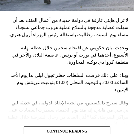
مع التدريبات الروسية، لافتاً إلى أنّ مناورة مينسك ستشمل على
وجه الخصوص، أنظمة «إسكندر» الصاروخية وطائرات «سو 25».
لا تزال هايتي غارقة في دوامة جديدة من أعمال العنف بعد أن
في السياق، أشار رئيس أركان القوات المسلّحة البيلاروسية
سهلت عصابة مدججة بالسلاح عملية هروب جماعي لسجناء
الجنرال فيكتور غوليفيتش إلى أنّه «في إطار هذا الحدث، تمّت
مساء يوم السبت، وطالبت باستقالة رئيس الوزراء أرييل هنري.
إعادة نشر جزء من القوات ووسائل الطيران في مطار
وتحدث بيان حكومي عن اقتحام سجنين خلال عطلة نهاية
احتياطي»، لافتاً إلى أنّه «فور إنجاز عملية الانتشار هذه،
الأسبوع، أحدهما في بورت أو برنس، عاصمة البلاد، والآخر في
سنستعرض المسائل المتعلّقة بالاستعدادات لاستخدام الأسلحة
منطقة كروا دي بوكيه المجاورة.
النووية غير الاستراتيجية».
وبناء على ذلك فرضت السلطات حظر تجول ليلي بدأ يوم الأحد
وفي أوكرانيا، فكّكت أجهزة الأمن شبكة من العملاء التابعين
الساعة 20:00 بالتوقيت المحلي (01:00 بتوقيت غرينتش يوم
لجهاز الأمن الفدرالي الروسي «كانوا يعدّون لاغتيال الرئيس
الإثنين).
الأوكراني» فولوديمير زيلينسكي ومسؤولين كبار آخرين، مثل
رئيس جهاز الاستخبارات العسكرية كيريلو بودانوف، بناءً على
وقال سيرج دالكسيس، من لجنة الإنقاذ الدولية، في حديثه لبي
أوامر من موسكو. وأوقفت الأجهزة الأوكرانية ضابطَي أمن،
بي سي من هايتي، إنه منذ يوم الجمعة، سيطرت العصابات على
مشيرةً إلى أن المشتبه فيهما اللذَين أوقفا «شخصان برتبة
مراكز الشرطة، كما “قُتل العديد من رجال الشرطة خلال عطلة
كولونيل» من جهاز الدولة الأوكراني الذي يتولّى أمن المسؤولين
نهاية الأسبوع”.
الحكوميين.
CONTINUE READING