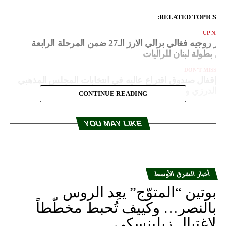
RELATED TOPICS:
UP NEX
فوز روجيه فغالي برالي الارز الـ27 ضمن المرحلة الرابعة
ن بطولة لبنان للراليات
DON'T MISS
إقفال صندوق اقتراع عاليه في انتخابات المجلس المذهبي
الدرزي وبدء فرز الأصوات
CONTINUE READING
YOU MAY LIKE
أخبار الشرق الأوسط
بوتين “المتوّج” يعِد الروس
بالنصر… وكييف تُحبط مخطّطاً
لاغتيال زيلينسكي