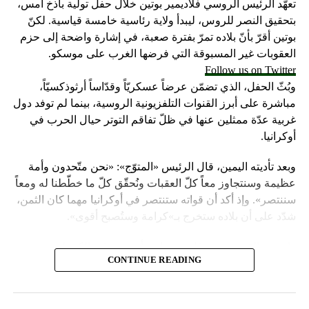
تعهّد الرئيس الروسي فلاديمير بوتين خلال حفل تولية باذخ أمس،
بتحقيق النصر للروس، ليبدأ ولاية رئاسية خامسة قياسية. لكنّ
بوتين أقرّ بأنّ بلاده تمرّ بفترة صعبة، في إشارة واضحة إلى حزم
العقوبات غير المسبوقة التي فرضها الغرب على موسكو.
Follow us on Twitter
وبُثّ الحفل، الذي تضمّن عرضاً عسكريّاً وقدّاساً أرثوذكسيّاً،
مباشرة على أبرز القنوات التلفزيونية الروسية، بينما لم توفد دول
غربية عدّة ممثلين عنها في ظلّ تفاقم التوتر حيال الحرب في
أوكرانيا.
وبعد تأديته اليمين، قال الرئيس «المتوّج»: «نحن متّحدون وأمة
عظيمة وسنتجاوز معاً كلّ العقبات ونُحقّق كلّ ما خطّطنا له ومعاً
سننتصر». وإذ أكد أن قواته ستنتصر في أوكرانيا مهما كان الثمن،
شدّد على أن بلاده ستخرج بـ»كرامة وستُصبح أقوى».
واعتبر «القيصر» من قاعة «سانت أندروز» في الكرملين، حيث
CONTINUE READING
استُقبل بتصفيق حار من المسؤولين الروس وأبرز الشخصيات
العسكرية الذين ردّدوا النشيد الوطني، أن «خدمة روسيا شرف
هائل ومسؤولية ومهمّة مقدّسة».